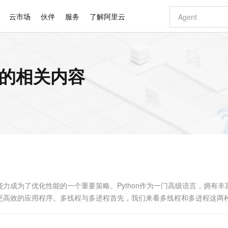
云市场
伙伴
服务
了解阿里云
AI 特惠
数据与 API
成为产品伙伴
企业增值服务
最佳实践
价格计算器
AI 场景体
基础软件
产品伙伴合
阿里云认证
市场活动
配置报价
大模型
 的相关内容
自助选配和估算价格
步到位
智启 AI 普惠权益
产品生态集成认证中心
企业支持计划
云上春晚
域名与网站
Qwen Audio：打造专属 AI 语音助手
千问官方 MaaS 平台，为开发者和 Agent 而生，新用户赠送 1 亿 + tokens 额度
一句话生成原生
AI Coding
阿里云Maa
2026 阿里云
云服务器 E
为企业打
数据集
Windows
大模型认证
模型
NEW
NEW
格式还原
值低价云产品抢先购
至高享 1亿+免费 tokens，加速 Al 应用落地
提供智能易用的域名与建站服务
Qwen-Audio-3.0-Realtime 端到端实时语音角色扮演
输入一句话想法,
智能编程，一键
安全可靠、
产品生态伙伴
专家技术服务
云上奥运之旅
弹性计算合作
阿里云中企出
手机三要素
宝塔 Linux
全部认证
价格优势
开源旗舰模型
即刻拥有 DeepSeek-V4-Pro
阿里云 OPC 创新助力计划
千问大模型
一键部署幻兽
AI 电商营销
对象存储 O
大模型
产品生态伙伴工作台
企业增值服务台
云栖战略参考
云存储合作计
云栖大会
身份实名认证
CentOS
训练营
推动算力普惠，释放技术红利
最高返9万
真正可用的 1M 上下文,一次完成代码全链路开发
快速构建应用程序和网站，即刻迈出上云第一步
轻松解锁专属 DeepSeek-V4-Pro
至高百万元 Token 补贴，加速一人公司成长
多元化、高性能、安全可靠的大模型服务
一键购买专属
从图文生成到
云上的中国
数据库合作计
活动全景
短信
Docker
图片和
自进化智能体
5 分钟轻松部署专属 QwenPaw
Token Plan 模型订阅计划
数字证书管理服务（原SSL证书）
高效搭建 AI
AI 广告创作
无影云电脑
企业成长
NEW
HOT
信息公告
看见新力量
云网络合作计
OCR 文字识别
JAVA
越聪明
证享300元代金券
全托管，含MySQL、PostgreSQL、SQL Server、MariaDB多引擎
Qwen3.8-Max 首发尝鲜，限时加量 10 倍，夜间低至2折
实现全站HTTPS，呈现可信的WEB访问
从聊天伙伴进化为能主动干活的本地数字员工
图文、视频一
随时随地安
Kimi-K3
HappyHors
NEW
魔搭 Mode
loud
服务实践
官网公告
Kimi 最新旗舰模型，长程编程与推理利器
让文字生成流
金融模力时刻
Salesforce O
版
发票查验
全能环境
Claude Code + GStack 打造工程团队
千问办公，限时限量积分加倍
Qoder
低代码高效构
AI 建站
短信服务
型
NEW
作计划
计划
创新中心
魔搭 ModelSc
健康状态
理服务
让AI从“聊天伙伴”进化为能干活的“数字员工”
安装技能 GStack，拥有专属 AI 工程团队
你的AI工作搭子，覆盖日常办公高频场景
面向真实软件的智能体编程平台
0 代码专业建
力成为了优化性能的一个重要策略。Python作为一门高级语言，拥有丰
客户案例
天气预报查询
操作系统
Deepseek-v4-pro
HappyHors
态合作计划
更高效的应用程序。多线程与多进程首先，我们来看多线程和多进程这两
态智能体模型
旗舰 MoE 大模型，百万上下文与顶尖推理能力
图生视频，流
同享
万小智 AI 建站低至 15元/月
Qoder CN
AI 短剧/漫剧
云原生数据库 
快递物流查询
WordPress
成为服务伙
高校合作
点，立即开启云上创新
覆盖公网/内网、递归/权威、移动APP等全场景解析服务
送.CN域名，送备案服务码
基于千问大模型等，支持代码智能生成、研发智能问答
AI助力短剧
GLM-5.2
Wan2.7-T
Ubuntu