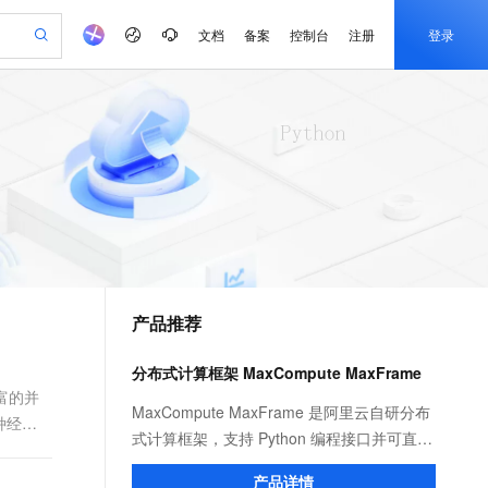
文档
备案
控制台
注册
登录
验
作计划
器
AI 活动
专业服务
服务伙伴合作计划
开发者社区
加入我们
产品动态
服务平台百炼
阿里云 OPC 创新助力计划
一站式生成采购清单，支持单品或批量购买
可编辑精美 PPT 文稿
S产品伙伴计划（繁花）
峰会
CS
造的大模型服务与应用开发平台
Agency Agents：拥有专属领域专家
AI 生产力先锋
Al MaaS 服务伙伴赋能合作
域名
博文
Careers
至高可申请百万元
Qwen3.8-Max 模型上线
 轻松生成专业的 PPT
开启高性价比 AI 编程新体验
弹性可伸缩的云计算服务
先锋实践拓展 AI 生产力的边界
多领域专家智能体,一键组建 AI 虚拟交付团队
Token 补贴，五大权
计划
海大会
伙伴信用分合作计划
商标
问答
社会招聘
益加速 OPC 成功
帕鲁游戏服务器
SS
HappyHorse 打造一站式影视创作平台
飞天发布时刻
HOT
Open Search 向量检索版支
划
备案
电子书
校园招聘
联机服务器，轻松开启游戏
视频创作，一键激活电商全链路生产力
稳定、安全、高性价比、高性能的云存储服务
所见，即是所愿
持视频检索 Pipeline 功能
可视化编排打通从文字构思到成片全链路闭环
更多支持
划
公司注册
镜像站
视频生成
语音识别与合成
 智能体与工作流应用
漫剧工坊：一站式动画创作平台
AI 实训营
应用身份服务 (IDaaS)
合作伙伴培训与认证
产品推荐
划
上云迁移
站生成，高效打造优质广告素材
全接入的云上超级电脑
通过阿里云百炼高效搭建AI应用,助力高效开发
快速生产连贯的高质量长漫剧
从基础到进阶，Agent 创客手把手教你
OpenClaw 管理能力上线
e-1.1-T2V
Qwen3-TTS-Flash
lScope
我要反馈
查询合作伙伴
畅细腻的高质量视频
离线语音合成大模型，多语言方言自适应，低延迟高稳定
n Alibaba Cloud ISV 合作
代维服务
建企业门户网站
10 分钟搭建微信、支付宝小程序
分布式计算框架 MaxCompute MaxFrame
MaxCompute MaxFrame 提
创新加速
ope
登录合作伙伴管理后台
我要建议
站，无忧落地极速上线
以可视化方式快速构建移动和 PC 门户网站
国内短信简单易用，安全可靠，秒级触达，全球覆盖200+国家和地区。
高效部署网站，快速应用到小程序
供自动弹性内存功能
富的并
e-1.1-I2V
Cosyvoice-V3-Flash
MaxCompute MaxFrame 是阿里云自研分布
种经典
安全
畅自然，细节丰富
高表现力语音合成大模型，语音克隆听感自然
我要投诉
PolarDB
式计算框架，支持 Python 编程接口并可直接
上云场景组合购
Milvus 弹性伸缩功能新增节
伴
漫剧创作，剧本、分镜、视频高效生成
100%兼容MySQL、PostgreSQL，兼容Oracle，支持集中和分布式
覆盖90%+业务场景，专享组合折扣价
点支持范围
使用 MaxCompute 计算资源及数据接口，与
2V
VPN
Fun-ASR
产品详情