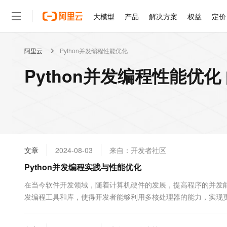
大模型
产品
解决方案
权益
定价
阿里云
Python并发编程性能优化
大模型
产品
解决方案
权益
定价
云市场
伙伴
服务
了解阿里云
精选产品
精选解决方案
普惠上云
产品定价
精选商城
成为销售伙伴
售前咨询
为什么选择阿里云
千问AI平台
Python并发编程性能优化
了解云产品的定价详情
大模型服务平台百炼
睿译宝，AI翻译排版一
普惠上云 官方力荐
分销伙伴
在线服务
网站建设
什么是云计算
大
大模型服务与应用平台
上传文档即自动完成翻译和
云服务器38元/年起，超
咨询伙伴
多端小程序
技术领先
云上成本管理
售后服务
轻量应用服务器
GLM-5.2：长任务时代
官方推荐返现计划
大模型
精选产品
精选解决方案
Salesforce 国际版订阅
稳定可靠
管理和优化成本
推荐新用户得奖励，单订单
销售伙伴合作计划
自助服务
友盟天域
安全合规
人工智能与机器学习
AI
文本生成
云数据库 RDS
Hermes Agent，打造
云工开物
无影生态合作计划
在线服务
文章
2024-08-03
来自：开发者社区
观测云
分析师报告
自主进化，持久记忆，越用
高校专属算力普惠，学生认
计算
互联网应用开发
Qwen3.8-Max
HOT
Salesforce On Alibaba C
工单服务
Python并发编程实践与性能优化
智能体时代全能旗舰模型
Tuya 物联网平台阿里云
研究报告与白皮书
人工智能平台 PAI
快速拥有专属 OpenClaw
大模
Consulting Partner 合
大数据
容器
免费试用
短信专区
一站式AI开发、训练和推
在当今软件开发领域，随着计算机硬件的发展，提高程序的并发能
蓝凌 OA
Qwen3.7-Plus
AI 大模型销售与服务生
现代化应用
发编程工具和库，使得开发者能够利用多核处理器的能力，实现
存储
天池大赛
能看、能想、能动手的多模
云解析DNS
解决方案免费试用 新老
电子合同
的并发编程方式。多线程适合于I/O密集型任务࿰...
最高领取价值200元试用
安全
网络与CDN
AI 算法大赛
Qwen3-VL-Plus
畅捷通