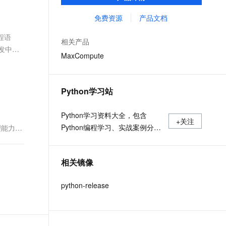
MaxCompute Notebook、镜像管理等功能共
文戏情感细腻自然，动作戏激烈拳拳到肉，实现更强表演能力
支持中英文自由切换，具备更强的噪声鲁棒性
ernetes 版 ACK
云聚AI 严选权益
AI 原生数据库服务发布
SSL 证书
同构成 MaxCompute 完整 Python 开发生
免费资源
产品文档
，一键激活高效办公新体验
理容器应用的 K8s 服务
精选AI产品，从模型到应用全链提效
Agent 数据网关
态。
堡垒机
程语
AI 用量加速计划
云原生数据库 PolarDB
相关产品
应用
防火墙
发中一
、识别商机，让客服更高效、服务更出色。
新老同享，达量后返
Agentic Database 发布
MaxCompute
千问办公
主机安全
NEW
的智能体编程平台
一站式AI生产力平台
Python学习站
AI 应用及服务市场
伶鹊
企业级人与Agent协作平台，接入和调度多个数字员工
智能客服平台，对话机器人、对话分析、智能外呼
Python学习资料大全，包含
AI 应用
+关注
Python编程学习、实战案例分
理能力，
大模型服务平台百炼 - 全妙
大模型
应用创作平台
享、开发者必知词条等内容。
多模态内容创作工具，已接入 DeepSeek
自然语言处理
相关镜像
数据标注
python-release
机器学习
息提取
与 AI 智能体进行实时音视频通话
从文本、图片、视频中提取结构化的属性信息
构建支持视频理解的 AI 音视频实时通话应用