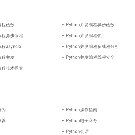
一个 AI 助手
超强辅助，Bol
即刻拥有 DeepSeek-R1 满血版
在企业官网、通讯软件中为客户提供 AI 客服
多种方案随心选，轻松解锁专属 DeepSeek
发编程函数
Python并发编程异步函数
发编程异步编程
Python并发编程锁
程asyncio
Python并发编程多线程分析
发编程并发
Python并发编程线程安全
发编程技术探究
行为
Python操作指南
推荐
Python电子商务
Python会话