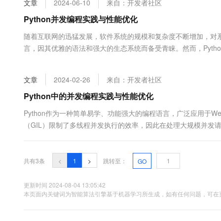
文章
2024-06-10
来自：开发者社区
大数据开发治理平台 Data
AI 产品 免费试用
网络
安全
云开发大赛
Tableau 订阅
Python并发编程实践与性能优化
1亿+ 大模型 tokens 和 
可观测
入门学习赛
中间件
AI空中课堂在线直播课
随着互联网的迅猛发展，软件系统的规模和复杂度不断增加，对系
云防火墙
140+云产品 免费试用
大模型服务
言，因其优雅的语法和强大的生态系统而备受青睐。然而，Pytho
上云与迁云
云原生的云上边界网络安全
产品新客免费试用，最长1
数据库
个至关重要的话题。首先，我们将介绍Python...
生态解决方案
千问AI平台-Token Plan
企业出海
大模型ACA认证体验
大数据计算
文章
2024-02-26
来自：开发者社区
助力企业全员 AI 认知与能
行业生态解决方案
政企业务
媒体服务
千问AI平台-模型体验
Python中的并发编程实践与性能优化
开发者生态解决方案
在线体验全尺寸、多种模态
企业服务与云通信
Python作为一种简单易学、功能强大的编程语言，广泛应用于W
AI 开发和 AI 应用解决
（GIL）限制了多线程并发执行的效率，因此在处理大规模并发
Happy 系列大模型
域名与网站
Python提供了多种并发编程的技术࿰...
终端用户计算
共有3条
<
1
>
跳转至：
GO
Serverless
大模型解决方案
更新时间 2024-08-04 13:05:42
开发工具
本页面内关键词为智能算法引擎基于机器学习所生成，如有任何问题，可在页
快速部署 Dify，高效搭建 
迁移与运维管理