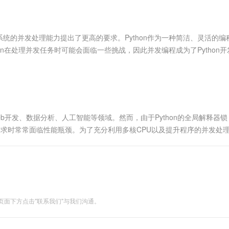
服务生态伙伴
视觉 Coding、空间感知、多模态思考等全面升级
1M上下文，专为长程任务能力而生
云工开物
企业应用
Works
Night Plan 支持 Qwen 3.8-Max
云原生大数据计算服务 MaxCompute
AI 办公
容器服务 Kub
NEW
Red Hat
30+ 款产品免费体验
Data Agent 驱动的一站式 Data+AI 开发治理平台
夜间 5 折，Qwen/Meoo/TokenPlan 客户专享
面向分析的企业级SaaS模式云数据仓库
AI智能应用
提供一站式管
科研合作
ERP
堂（旗舰版）
SUSE
统的并发处理能力提出了更高的要求。Python作为一种简洁、灵活的编
智能客服
AI 应用构建
大模型原生
CRM
n在处理并发任务时可能会面临一些挑战，因此并发编程成为了Python开
防护产品
2个月
自动承接线索
建站小程序
Qoder
大模型服务平台百炼-应用模版
OA 办公系统
HOT
NEW
面向真实软件
个人版上线、团队版降价；千问3.8-Max首发发尝鲜
丰富多元化的应用模版和解决方案
力提升
财税管理
模板建站
万有无界
大模型服务平台百炼-智能体
400电话
定制建站
的模型效果
灵活可视化地构建企业级 Agent
eb开发、数据分析、人工智能等领域。然而，由于Python的全局解释器锁
方案
广告营销
模板小程序
请求时常常面临性能瓶颈。为了充分利用多核CPU以及提升程序的并发处
秒悟
人工智能平台 PAI
定制小程序
云端极速 AI 
新一代 AI 视频生成模型，深度适配广告营销等场景
AI Native 的算法工程平台，一站式完成建模、训练、推理服务部署
APP 开发
建站系统
面下方点击"联系我们"与我们沟通。
AI 应用
10分钟微调：让0.6B模型媲美235B模
多模态数据信
型
依托云原生高可用架构,实现Dify私有化部署
用1%尺寸在特定领域达到大模型90%以上效果