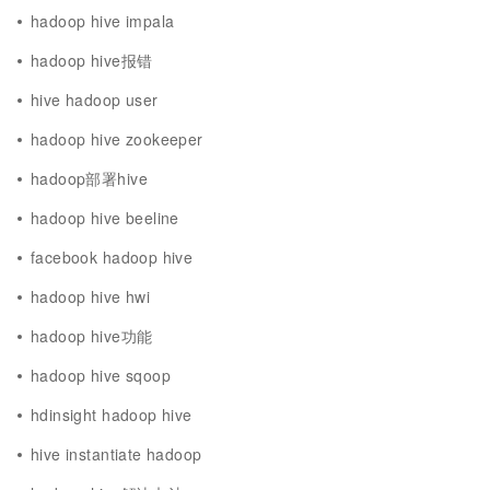
hadoop hive impala
hadoop hive报错
hive hadoop user
hadoop hive zookeeper
hadoop部署hive
hadoop hive beeline
facebook hadoop hive
hadoop hive hwi
hadoop hive功能
hadoop hive sqoop
hdinsight hadoop hive
hive instantiate hadoop