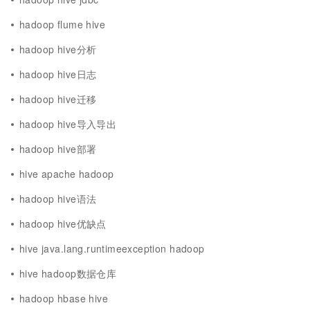
hadoop flume hive
hadoop hive分析
hadoop hive日志
hadoop hive迁移
hadoop hive导入导出
hadoop hive部署
hive apache hadoop
hadoop hive语法
hadoop hive优缺点
hive java.lang.runtimeexception hadoop
hive hadoop数据仓库
hadoop hbase hive