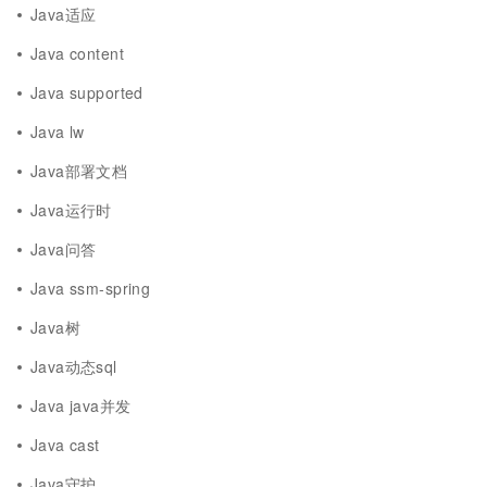
Java适应
Java content
Java supported
Java lw
Java部署文档
Java运行时
Java问答
Java ssm-spring
Java树
Java动态sql
Java java并发
Java cast
Java守护