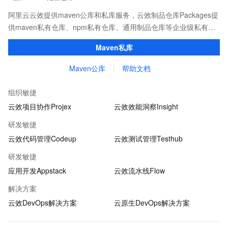
阿里云云效提供maven公库和私库服务，云效制品仓库Packages提
供maven私有仓库、npm私有仓库、通用制品仓库等企业级私有制
品仓库，用于maven、npm等软件包和依赖管理。且不限容量、免
Maven私库
费用。
Maven公库
帮助文档
组织敏捷
云效项目协作Projex
云效效能洞察Insight
研发敏捷
云效代码管理Codeup
云效测试管理Testhub
研发敏捷
应用开发Appstack
云效流水线Flow
解决方案
云效DevOps解决方案
云原生DevOps解决方案