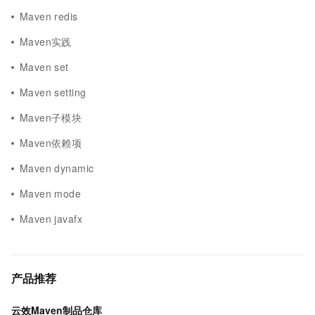
Maven redis
Maven实践
Maven set
Maven setting
Maven子模块
Maven依赖项
Maven dynamic
Maven mode
Maven javafx
产品推荐
云效Maven制品仓库