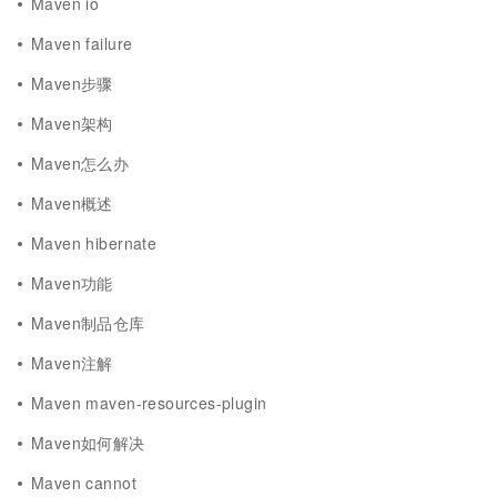
Maven io
Maven failure
Maven步骤
Maven架构
Maven怎么办
Maven概述
Maven hibernate
Maven功能
Maven制品仓库
Maven注解
Maven maven-resources-plugin
Maven如何解决
Maven cannot