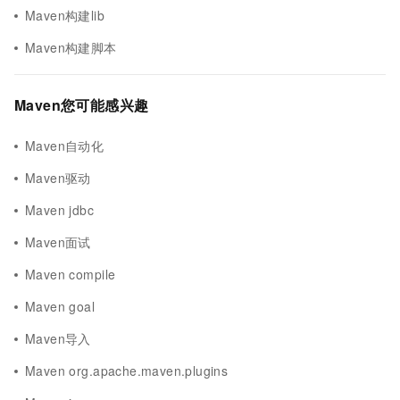
Maven构建lib
Maven构建脚本
Maven您可能感兴趣
Maven自动化
Maven驱动
Maven jdbc
Maven面试
Maven compile
Maven goal
Maven导入
Maven org.apache.maven.plugins