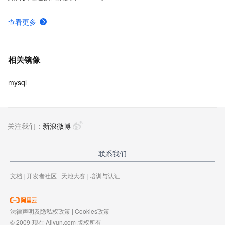
查看更多
相关镜像
mysql
关注我们：
新浪微博
联系我们
文档
|
开发者社区
|
天池大赛
|
培训与认证
法律声明及隐私权政策
|
Cookies政策
© 2009-现在 Aliyun.com 版权所有