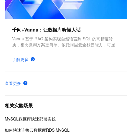
千问+Vanna：让数据库听懂人话
Vanna 基于 RAG 架构实现自然语言到 SQL 的高精度转
换，相比微调方案更简单。依托阿里云全栈云能力，可显著
提高自然语言理解精准度与 SQL 生成执行效率。
了解更多
查看更多
相关实验场景
MySQL数据库快速部署实践
如何快速连接云数据库RDS MySQL