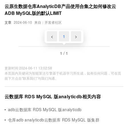
云原生数据仓库AnalyticDB产品使用合集之如何修改云
ADB MySQL版的默认LIMIT
文章
2024-06-10
来自：开发者社区
<
1
>
1 / 1
更新时间 2024-06-11 13:02:58
本页面内关键词为智能算法引擎基于机器学习所生成，如有任何问题，可在页
面下方点击"联系我们"与我们沟通。
云数据库 RDS MySQL 版analyticdb相关内容
adb云数据库 RDS MySQL 版analyticdb
仓库adb analyticdb云数据库 RDS MySQL 版集群