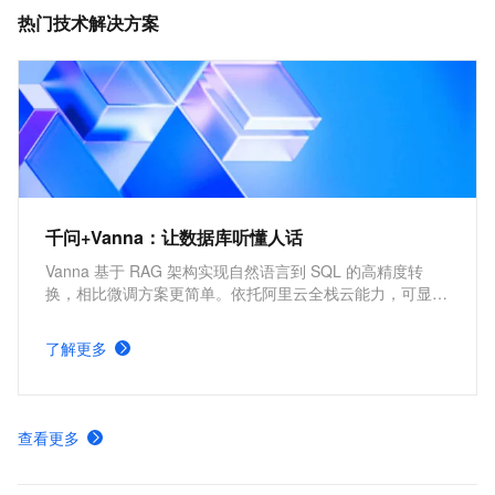
热门技术解决方案
千问+Vanna：让数据库听懂人话
Vanna 基于 RAG 架构实现自然语言到 SQL 的高精度转
换，相比微调方案更简单。依托阿里云全栈云能力，可显著
提高自然语言理解精准度与 SQL 生成执行效率。
了解更多
查看更多