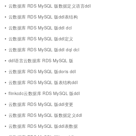
云数据库 RDS MySQL 版数据定义语言ddl
云数据库 RDS MySQL 版ddl表结构
云数据库 RDS MySQL 版ddl dcl
云数据库 RDS MySQL 版ddl定义
云数据库 RDS MySQL 版ddl dql dcl
ddl语言云数据库 RDS MySQL 版
云数据库 RDS MySQL 版doris ddl
云数据库 RDS MySQL 版表结构ddl
flinkcdc云数据库 RDS MySQL 版ddl
云数据库 RDS MySQL 版ddl变更
云数据库 RDS MySQL 版数据定义ddl
云数据库 RDS MySQL 版ddl表数据