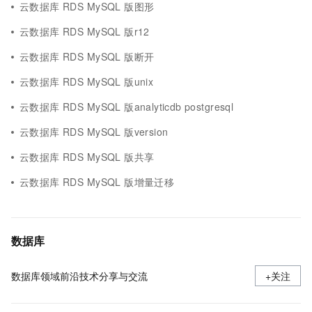
云数据库 RDS MySQL 版图形
云数据库 RDS MySQL 版r12
云数据库 RDS MySQL 版断开
云数据库 RDS MySQL 版unix
云数据库 RDS MySQL 版analyticdb postgresql
云数据库 RDS MySQL 版version
云数据库 RDS MySQL 版共享
云数据库 RDS MySQL 版增量迁移
数据库
数据库领域前沿技术分享与交流
+关注