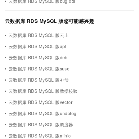
云数据库 RDS MySQL 版bug ddl
云数据库 RDS MySQL 版您可能感兴趣
云数据库 RDS MySQL 版云上
云数据库 RDS MySQL 版apt
云数据库 RDS MySQL 版deb
云数据库 RDS MySQL 版suse
云数据库 RDS MySQL 版补偿
云数据库 RDS MySQL 版数据校验
云数据库 RDS MySQL 版vector
云数据库 RDS MySQL 版undolog
云数据库 RDS MySQL 版调度器
云数据库 RDS MySQL 版minio