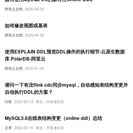
阿里云文档
2026-06-02
如何修改视图或基表
阿里云文档
2026-05-26
使用EXPLAIN DDL预览DDL操作的执行细节-云原生数据
库 PolarDB-阿里云
阿里云文档
2026-01-05
请问一下有没flink cdc同步mysql，自动感知表结构变更并
自动执行DDL的方案？
问答
2023-02-13
来自：开发者社区
MySQL5.6在线表结构变更（online ddl）总结
文章
2022-02-16
来自：开发者社区