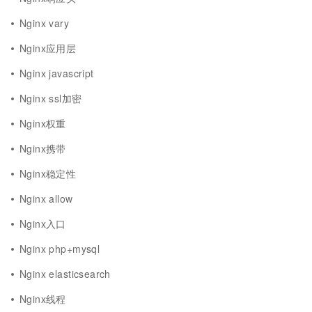
Nginx vary
Nginx应用层
Nginx javascript
Nginx ssl加密
Nginx权重
Nginx携带
Nginx稳定性
Nginx allow
Nginx入口
Nginx php+mysql
Nginx elasticsearch
Nginx线程