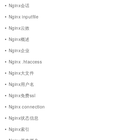
Nginx会话
Nginx inputfile
Nginx云效
Nginx概述
Nginx企业
Nginx .htaccess
Nginx大文件
Nginx用户名
Nginx免费ssl
Nginx connection
Nginx状态信息
Nginx索引