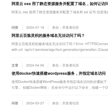
阿里云 oss 用了静态资源服务并配置了域名，如何让访问 ht
大数据开发治理平台 Data
AI 产品 免费试用
网络
安全
云开发大赛
Tableau 订阅
1亿+ 大模型 tokens 和 
阿里云 oss 使用了静态资源服务并配置了域名和 ssl 证书 但是现在访
可观测
入门学习赛
中间件
AI空中课堂在线直播课
云防火墙
140+云产品 免费试用
大模型服务
上云与迁云
云原生的云上边界网络安全
产品新客免费试用，最长1
数据库
问答
2024-07-18
来自：开发者社区
生态解决方案
千问AI平台-Token Plan
企业出海
大模型ACA认证体验
阿里云百炼灵积的服务域名无法访问了吗？
大数据计算
助力企业全员 AI 认知与能
行业生态解决方案
政企业务
阿里云百炼灵积的服务域名无法访问了吗？Error: HTTPSConnectionPool(hos
媒体服务
千问AI平台-模型体验
开发者生态解决方案
with url: /api/v1/services/aigc/text-generation/generation (Caus
在线体验全尺寸、多种模态
企业服务与云通信
AI 开发和 AI 应用解决
Happy 系列大模型
域名与网站
文章
2024-04-06
来自：开发者社区
使用docker快速搭建wordpress服务，并指定域名访问
终端用户计算
使用Docker快速搭建WordPress服务并指定域名访问的步骤如下：
Serverless
大模型解决方案
引擎。 创建Docker网络： 在命令行中运行以下命令，创建一个Docker网络： 
行MySQL容器： 运行一...
开发工具
快速部署 Dify，高效搭建 
问答
2024-03-27
来自：开发者社区
迁移与运维管理