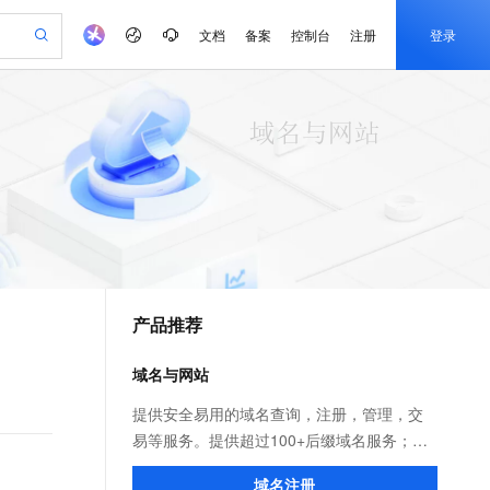
文档
备案
控制台
注册
登录
验
作计划
器
AI 活动
专业服务
服务伙伴合作计划
开发者社区
加入我们
产品动态
服务平台百炼
阿里云 OPC 创新助力计划
一站式生成采购清单，支持单品或批量购买
可编辑精美 PPT 文稿
S产品伙伴计划（繁花）
峰会
CS
造的大模型服务与应用开发平台
Agency Agents：拥有专属领域专家
AI 生产力先锋
Al MaaS 服务伙伴赋能合作
域名
博文
Careers
至高可申请百万元
Qwen3.8-Max 模型上线
 轻松生成专业的 PPT
开启高性价比 AI 编程新体验
弹性可伸缩的云计算服务
先锋实践拓展 AI 生产力的边界
多领域专家智能体,一键组建 AI 虚拟交付团队
Token 补贴，五大权
计划
海大会
伙伴信用分合作计划
商标
问答
社会招聘
益加速 OPC 成功
帕鲁游戏服务器
SS
HappyHorse 打造一站式影视创作平台
飞天发布时刻
HOT
Open Search 向量检索版支
划
备案
电子书
校园招聘
联机服务器，轻松开启游戏
视频创作，一键激活电商全链路生产力
稳定、安全、高性价比、高性能的云存储服务
所见，即是所愿
持视频检索 Pipeline 功能
可视化编排打通从文字构思到成片全链路闭环
更多支持
划
公司注册
镜像站
视频生成
语音识别与合成
 智能体与工作流应用
漫剧工坊：一站式动画创作平台
AI 实训营
应用身份服务 (IDaaS)
合作伙伴培训与认证
产品推荐
划
上云迁移
站生成，高效打造优质广告素材
全接入的云上超级电脑
通过阿里云百炼高效搭建AI应用,助力高效开发
快速生产连贯的高质量长漫剧
从基础到进阶，Agent 创客手把手教你
OpenClaw 管理能力上线
e-1.1-T2V
Qwen3-TTS-Flash
lScope
我要反馈
查询合作伙伴
畅细腻的高质量视频
离线语音合成大模型，多语言方言自适应，低延迟高稳定
n Alibaba Cloud ISV 合作
代维服务
建企业门户网站
10 分钟搭建微信、支付宝小程序
域名与网站
MaxCompute MaxFrame 提
创新加速
ope
登录合作伙伴管理后台
我要建议
站，无忧落地极速上线
以可视化方式快速构建移动和 PC 门户网站
国内短信简单易用，安全可靠，秒级触达，全球覆盖200+国家和地区。
高效部署网站，快速应用到小程序
供自动弹性内存功能
e-1.1-I2V
Cosyvoice-V3-Flash
提供安全易用的域名查询，注册，管理，交
安全
畅自然，细节丰富
高表现力语音合成大模型，语音克隆听感自然
我要投诉
PolarDB
易等服务。提供超过100+后缀域名服务；免
上云场景组合购
Milvus 弹性伸缩功能新增节
伴
漫剧创作，剧本、分镜、视频高效生成
100%兼容MySQL、PostgreSQL，兼容Oracle，支持集中和分布式
覆盖90%+业务场景，专享组合折扣价
点支持范围
费云解析，极速实时生效！超过25年域名服
2V
VPN
Fun-ASR
域名注册