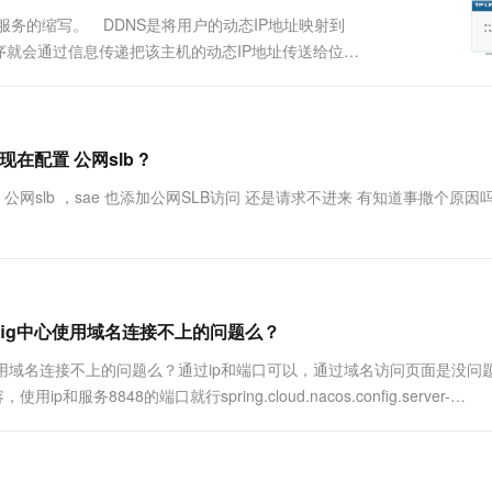
)是动态域名服务的缩写。 DDNS是将用户的动态IP地址映射到
就会通过信息传递把该主机的动态IP地址传送给位于
现动态域名解析。服务原理 DDNS捕获用户每次变化
现在配置 公网slb ?
置 公网slb ，sae 也添加公网SLB访问 还是请求不进来 有知道事撒个原因吗
nfig中心使用域名连接不上的问题么？
g中心使用域名连接不上的问题么？通过ip和端口可以，通过域名访问页面是没问
服务8848的端口就行spring.cloud.nacos.config.server-