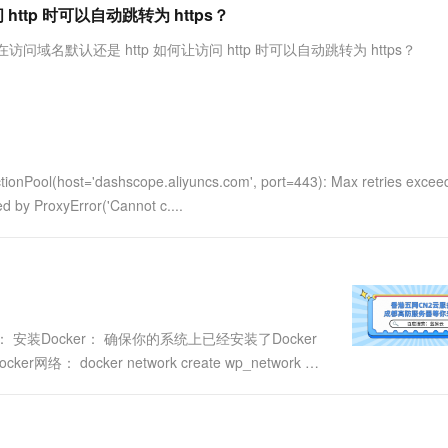
服务生态伙伴
视觉 Coding、空间感知、多模态思考等全面升级
1M上下文，专为长程任务能力而生
云工开物
tp 时可以自动跳转为 https？
企业应用
Works
Night Plan 支持 Qwen 3.8-Max
云原生大数据计算服务 MaxCompute
AI 办公
容器服务 Kub
NEW
Red Hat
30+ 款产品免费体验
Data Agent 驱动的一站式 Data+AI 开发治理平台
夜间 5 折，Qwen/Meoo/TokenPlan 客户专享
面向分析的企业级SaaS模式云数据仓库
AI智能应用
提供一站式管
科研合作
问域名默认还是 http 如何让访问 http 时可以自动跳转为 https？
ERP
堂（旗舰版）
SUSE
智能客服
AI 应用构建
大模型原生
CRM
防护产品
2个月
自动承接线索
建站小程序
Qoder
大模型服务平台百炼-应用模版
OA 办公系统
HOT
NEW
面向真实软件
个人版上线、团队版降价；千问3.8-Max首发发尝鲜
丰富多元化的应用模版和解决方案
力提升
财税管理
模板建站
t='dashscope.aliyuncs.com', port=443): Max retries excee
万有无界
大模型服务平台百炼-智能体
400电话
定制建站
ed by ProxyError('Cannot c....
的模型效果
灵活可视化地构建企业级 Agent
方案
广告营销
模板小程序
秒悟
人工智能平台 PAI
定制小程序
云端极速 AI 
新一代 AI 视频生成模型，深度适配广告营销等场景
AI Native 的算法工程平台，一站式完成建模、训练、推理服务部署
APP 开发
 安装Docker： 确保你的系统上已经安装了Docker
建站系统
docker network create wp_network 运
AI 应用
10分钟微调：让0.6B模型媲美235B模
多模态数据信
型
依托云原生高可用架构,实现Dify私有化部署
用1%尺寸在特定领域达到大模型90%以上效果