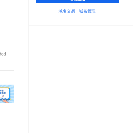
务经验，累计超过4000万个域名在阿里云注
文戏情感细腻自然，动作戏激烈拳拳到肉，实现更强表演能力
支持中英文自由切换，具备更强的噪声鲁棒性
ernetes 版 ACK
云聚AI 严选权益
AI 原生数据库服务发布
SSL 证书
册，连续多年市场NO.1
域名交易
域名管理
，一键激活高效办公新体验
理容器应用的 K8s 服务
精选AI产品，从模型到应用全链提效
Agent 数据网关
堡垒机
AI 用量加速计划
云原生数据库 PolarDB
应用
防火墙
、识别商机，让客服更高效、服务更出色。
新老同享，达量后返
Agentic Database 发布
千问办公
主机安全
NEW
的智能体编程平台
一站式AI生产力平台
ded
AI 应用及服务市场
伶鹊
企业级人与Agent协作平台，接入和调度多个数字员工
智能客服平台，对话机器人、对话分析、智能外呼
AI 应用
大模型服务平台百炼 - 全妙
大模型
应用创作平台
多模态内容创作工具，已接入 DeepSeek
自然语言处理
数据标注
机器学习
息提取
与 AI 智能体进行实时音视频通话
从文本、图片、视频中提取结构化的属性信息
构建支持视频理解的 AI 音视频实时通话应用