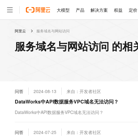
大模型
产品
解决方案
权益
定价
阿里云
服务域名与网站访问
大模型
产品
解决方案
权益
定价
云市场
伙伴
服务
了解阿里云
精选产品
精选解决方案
普惠上云
产品定价
精选商城
成为销售伙伴
售前咨询
为什么选择阿里云
千问AI平台
服务域名与网站访问 的相
了解云产品的定价详情
大模型服务平台百炼
睿译宝，AI翻译排版一
普惠上云 官方力荐
分销伙伴
在线服务
网站建设
什么是云计算
大
大模型服务与应用平台
上传文档即自动完成翻译和
云服务器38元/年起，超
咨询伙伴
多端小程序
技术领先
云上成本管理
售后服务
轻量应用服务器
GLM-5.2：长任务时代
官方推荐返现计划
大模型
精选产品
精选解决方案
Salesforce 国际版订阅
稳定可靠
管理和优化成本
推荐新用户得奖励，单订单
销售伙伴合作计划
自助服务
友盟天域
安全合规
人工智能与机器学习
AI
文本生成
云数据库 RDS
Hermes Agent，打造
云工开物
无影生态合作计划
在线服务
问答
2024-08-13
来自：开发者社区
观测云
分析师报告
自主进化，持久记忆，越用
高校专属算力普惠，学生认
计算
互联网应用开发
Qwen3.8-Max
HOT
Salesforce On Alibaba C
工单服务
DataWorks中API数据服务VPC域名无法访问？
智能体时代全能旗舰模型
Tuya 物联网平台阿里云
研究报告与白皮书
人工智能平台 PAI
快速拥有专属 OpenClaw
大模
Consulting Partner 合
大数据
容器
免费试用
短信专区
一站式AI开发、训练和推
DataWorks中API数据服务VPC域名无法访问？
蓝凌 OA
Qwen3.7-Plus
AI 大模型销售与服务生
现代化应用
存储
天池大赛
能看、能想、能动手的多模
云解析DNS
解决方案免费试用 新老
电子合同
最高领取价值200元试用
安全
问答
网络与CDN
2024-07-25
来自：开发者社区
AI 算法大赛
Qwen3-VL-Plus
畅捷通