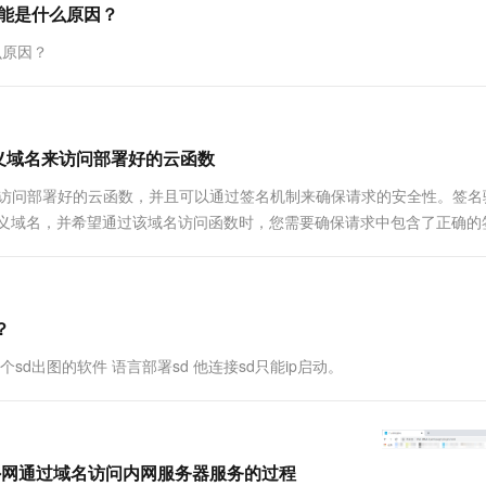
可能是什么原因？
一个 AI 助手
超强辅助，Bol
即刻拥有 DeepSeek-R1 满血版
在企业官网、通讯软件中为客户提供 AI 客服
么原因？
多种方案随心选，轻松解锁专属 DeepSeek
义域名来访问部署好的云函数
来访问部署好的云函数，并且可以通过签名机制来确保请求的安全性。签名
定义域名，并希望通过该域名访问函数时，您需要确保请求中包含了正确的
？
sd出图的软件 语言部署sd 他连接sd只能ip启动。
外网通过域名访问内网服务器服务的过程