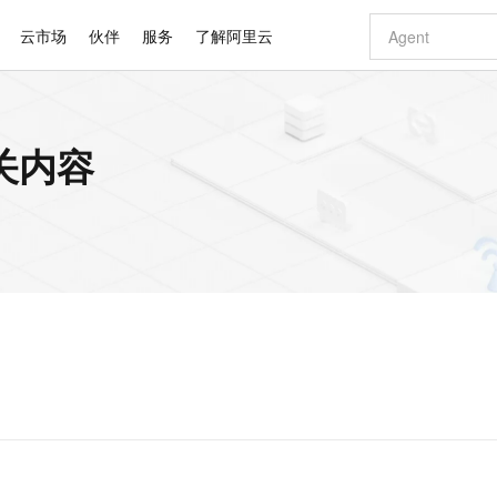
云市场
伙伴
服务
了解阿里云
AI 特惠
数据与 API
成为产品伙伴
企业增值服务
最佳实践
价格计算器
AI 场景体
基础软件
产品伙伴合
阿里云认证
市场活动
配置报价
大模型
关内容
自助选配和估算价格
步到位
智启 AI 普惠权益
产品生态集成认证中心
企业支持计划
云上春晚
域名与网站
Qwen Audio：打造专属 AI 语音助手
千问官方 MaaS 平台，为开发者和 Agent 而生，新用户赠送 1 亿 + tokens 额度
一句话生成原生
AI Coding
阿里云Maa
2026 阿里云
云服务器 E
为企业打
数据集
Windows
大模型认证
模型
NEW
NEW
格式还原
值低价云产品抢先购
至高享 1亿+免费 tokens，加速 Al 应用落地
提供智能易用的域名与建站服务
Qwen-Audio-3.0-Realtime 端到端实时语音角色扮演
输入一句话想法,
智能编程，一键
安全可靠、
产品生态伙伴
专家技术服务
云上奥运之旅
弹性计算合作
阿里云中企出
手机三要素
宝塔 Linux
全部认证
价格优势
开源旗舰模型
即刻拥有 DeepSeek-V4-Pro
阿里云 OPC 创新助力计划
千问大模型
一键部署幻兽
AI 电商营销
对象存储 O
大模型
产品生态伙伴工作台
企业增值服务台
云栖战略参考
云存储合作计
云栖大会
身份实名认证
CentOS
训练营
推动算力普惠，释放技术红利
最高返9万
真正可用的 1M 上下文,一次完成代码全链路开发
快速构建应用程序和网站，即刻迈出上云第一步
轻松解锁专属 DeepSeek-V4-Pro
至高百万元 Token 补贴，加速一人公司成长
多元化、高性能、安全可靠的大模型服务
一键购买专属
从图文生成到
云上的中国
数据库合作计
活动全景
短信
Docker
图片和
自进化智能体
5 分钟轻松部署专属 QwenPaw
Token Plan 模型订阅计划
数字证书管理服务（原SSL证书）
高效搭建 AI
AI 广告创作
无影云电脑
企业成长
NEW
HOT
信息公告
看见新力量
云网络合作计
OCR 文字识别
JAVA
越聪明
证享300元代金券
全托管，含MySQL、PostgreSQL、SQL Server、MariaDB多引擎
Qwen3.8-Max 首发尝鲜，限时加量 10 倍，夜间低至2折
实现全站HTTPS，呈现可信的WEB访问
从聊天伙伴进化为能主动干活的本地数字员工
图文、视频一
随时随地安
Kimi-K3
HappyHors
NEW
魔搭 Mode
loud
服务实践
官网公告
Kimi 最新旗舰模型，长程编程与推理利器
让文字生成流
金融模力时刻
Salesforce O
版
发票查验
全能环境
Claude Code + GStack 打造工程团队
千问办公，限时限量积分加倍
Qoder
低代码高效构
AI 建站
短信服务
型
NEW
作计划
计划
创新中心
魔搭 ModelSc
健康状态
理服务
让AI从“聊天伙伴”进化为能干活的“数字员工”
安装技能 GStack，拥有专属 AI 工程团队
你的AI工作搭子，覆盖日常办公高频场景
面向真实软件的智能体编程平台
0 代码专业建
客户案例
天气预报查询
操作系统
Deepseek-v4-pro
HappyHors
态合作计划
态智能体模型
旗舰 MoE 大模型，百万上下文与顶尖推理能力
图生视频，流
同享
万小智 AI 建站低至 15元/月
Qoder CN
AI 短剧/漫剧
云原生数据库 
快递物流查询
WordPress
成为服务伙
高校合作
点，立即开启云上创新
覆盖公网/内网、递归/权威、移动APP等全场景解析服务
送.CN域名，送备案服务码
基于千问大模型等，支持代码智能生成、研发智能问答
AI助力短剧
GLM-5.2
Wan2.7-T
Ubuntu