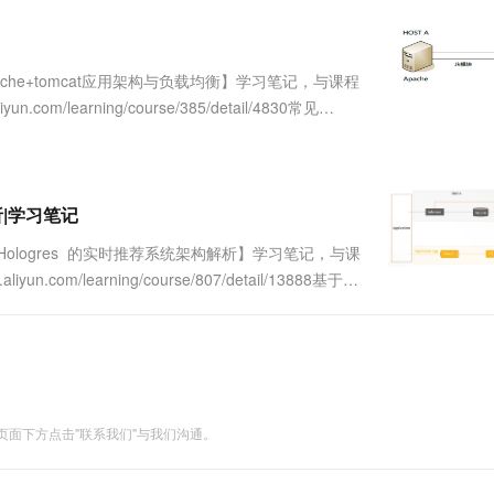
服务生态伙伴
视觉 Coding、空间感知、多模态思考等全面升级
1M上下文，专为长程任务能力而生
云工开物
企业应用
Works
Night Plan 支持 Qwen 3.8-Max
云原生大数据计算服务 MaxCompute
AI 办公
容器服务 Kub
NEW
Red Hat
30+ 款产品免费体验
Data Agent 驱动的一站式 Data+AI 开发治理平台
夜间 5 折，Qwen/Meoo/TokenPlan 客户专享
面向分析的企业级SaaS模式云数据仓库
AI智能应用
提供一站式管
科研合作
ERP
堂（旗舰版）
SUSE
che+tomcat应用架构与负载均衡】学习笔记，与课程
智能客服
AI 应用构建
大模型原生
CRM
m/learning/course/385/detail/4830常见
防护产品
2个月
自动承接线索
二、tomcat 的安....
建站小程序
Qoder
大模型服务平台百炼-应用模版
OA 办公系统
HOT
NEW
面向真实软件
个人版上线、团队版降价；千问3.8-Max首发发尝鲜
丰富多元化的应用模版和解决方案
力提升
财税管理
模板建站
万有无界
大模型服务平台百炼-智能体
解析|学习笔记
400电话
定制建站
的模型效果
灵活可视化地构建企业级 Agent
+ Hologres 的实时推荐系统架构解析】学习笔记，与课
方案
广告营销
模板小程序
om/learning/course/807/detail/13888基于
秒悟
人工智能平台 PAI
定制小程序
云端极速 AI 
新一代 AI 视频生成模型，深度适配广告营销等场景
AI Native 的算法工程平台，一站式完成建模、训练、推理服务部署
APP 开发
建站系统
面下方点击"联系我们"与我们沟通。
AI 应用
10分钟微调：让0.6B模型媲美235B模
多模态数据信
型
依托云原生高可用架构,实现Dify私有化部署
用1%尺寸在特定领域达到大模型90%以上效果