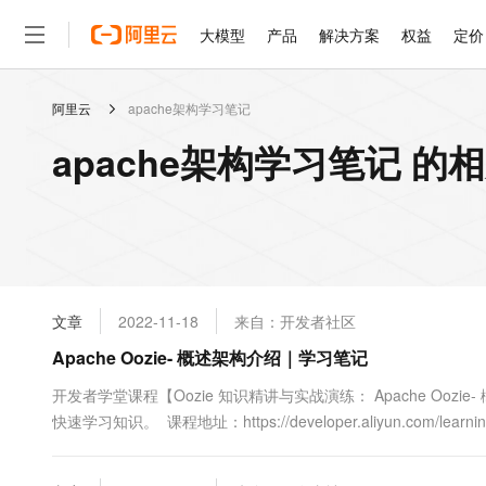
大模型
产品
解决方案
权益
定价
阿里云
apache架构学习笔记
大模型
产品
解决方案
权益
定价
云市场
伙伴
服务
了解阿里云
精选产品
精选解决方案
普惠上云
产品定价
精选商城
成为销售伙伴
售前咨询
为什么选择阿里云
千问AI平台
apache架构学习笔记 的
了解云产品的定价详情
大模型服务平台百炼
千问办公，解锁你的工作
普惠上云 官方力荐
分销伙伴
在线服务
网站建设
什么是云计算
大
大模型服务与应用平台
企业级Agent产品，直接
云服务器38元/年起，超
咨询伙伴
多端小程序
技术领先
云上成本管理
售后服务
轻量应用服务器
Agency Agents：拥
官方推荐返现计划
大模型
精选产品
精选解决方案
Salesforce 国际版订阅
稳定可靠
管理和优化成本
推荐新用户得奖励，单订单
销售伙伴合作计划
自助服务
友盟天域
安全合规
人工智能与机器学习
AI
文本生成
云数据库 RDS
HappyHorse 打造一
云工开物
无影生态合作计划
在线服务
文章
2022-11-18
来自：开发者社区
观测云
分析师报告
高校专属算力普惠，学生认
计算
互联网应用开发
Qwen3.8-Max
HOT
Salesforce On Alibaba C
工单服务
Apache Oozie- 概述架构介绍｜学习笔记
智能体时代全能旗舰模型
Tuya 物联网平台阿里云
研究报告与白皮书
人工智能平台 PAI
快速拥有专属 OpenClaw
大模
Consulting Partner 合
大数据
容器
免费试用
短信专区
一站式AI开发、训练和推
开发者学堂课程【Oozie 知识精讲与实战演练： Apache Oo
蓝凌 OA
Qwen3.7-Plus
AI 大模型销售与服务生
现代化应用
快速学习知识。 课程地址：https://developer.aliyun.com/learning/c
存储
天池大赛
能看、能想、能动手的多模
云解析DNS
解决方案免费试用 新老
电子合同
构介绍内容介绍：一、Oozie 概述二、Oozie 的架构三、小结一、Oo
最高领取价值200元试用
安全
网络与CDN
AI 算法大赛
Qwen3-VL-Plus
畅捷通