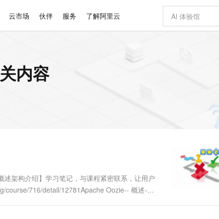
云市场
伙伴
服务
了解阿里云
AI 特惠
数据与 API
成为产品伙伴
企业增值服务
最佳实践
价格计算器
AI 场景体
基础软件
产品伙伴合
阿里云认证
市场活动
配置报价
大模型
相关内容
自助选配和估算价格
新方式
睿译宝，AI翻译排版一步到位
智启 AI 普惠权益
产品生态集成认证中心
企业支持计划
云上春晚
域名与网站
千问官方 MaaS 平台，为开发者和 Agent 而生，新用户赠送 1 亿 + tokens 额度
Qwen Aud
AI Coding
阿里云Maa
2026 阿里云
云服务器 E
为企业打
数据集
Windows
大模型认证
模型
NEW
NEW
交付可用成果
值低价云产品抢先购
上传文档即自动完成翻译和格式还原
至高享 1亿+免费 tokens，加速 Al 应用落地
提供智能易用的域名与建站服务
智能编程，一键
安全可靠、
产品生态伙伴
专家技术服务
云上奥运之旅
弹性计算合作
阿里云中企出
手机三要素
宝塔 Linux
全部认证
价格优势
有专属领域专家
GLM-5.2：长任务时代开源旗舰模型
阿里云 OPC 创新助力计划
千问大模型
即刻拥有 DeepS
AI 电商营销
对象存储 O
大模型
产品生态伙伴工作台
企业增值服务台
云栖战略参考
云存储合作计
云栖大会
身份实名认证
CentOS
训练营
推动算力普惠，释放技术红利
最高返9万
多领域专家智能体,一键组建 AI 虚拟交付团队
快速构建应用程序和网站，即刻迈出上云第一步
至高百万元 Token 补贴，加速一人公司成长
多元化、高性能、安全可靠的大模型服务
真正可用的 1M 上下文,一次完成代码全链路开发
轻松解锁专属 Dee
从图文生成到
云上的中国
数据库合作计
活动全景
短信
Docker
图片和
站式影视创作平台
Hermes Agent，打造自进化智能体
Token Plan 模型订阅计划
数字证书管理服务（原SSL证书）
5 分钟轻松部署
AI 广告创作
无影云电脑
企业成长
NEW
信息公告
看见新力量
云网络合作计
OCR 文字识别
JAVA
证享300元代金券
可视化编排打通从文字构思到成片全链路闭环
全托管，含MySQL、PostgreSQL、SQL Server、MariaDB多引擎
自主进化，持久记忆，越用越聪明
Qwen3.8-Max 首发尝鲜，限时加量 10 倍，夜间低至2折
实现全站HTTPS，呈现可信的WEB访问
图文、视频一
随时随地安
Kimi-K3
HappyHors
NEW
魔搭 Mode
loud
服务实践
官网公告
Kimi 最新旗舰模型，长程编程与推理利器
让文字生成流
金融模力时刻
Salesforce O
版
发票查验
全能环境
Claude Code + GStack 打造工程团队
千问办公，限时限量积分加倍
Qoder
低代码高效构
AI 建站
短信服务
型
NEW
作计划
计划
创新中心
魔搭 ModelSc
健康状态
理服务
让AI从“聊天伙伴”进化为能干活的“数字员工”
安装技能 GStack，拥有专属 AI 工程团队
你的AI工作搭子，覆盖日常办公高频场景
面向真实软件的智能体编程平台
0 代码专业建
zie- 概述架构介绍】学习笔记，与课程紧密联系，让用户
客户案例
天气预报查询
操作系统
Deepseek-v4-pro
HappyHors
态合作计划
ourse/716/detail/12781Apache Oozie-- 概述-架
态智能体模型
旗舰 MoE 大模型，百万上下文与顶尖推理能力
图生视频，流
同享
万小智 AI 建站低至 15元/月
Qoder CN
AI 短剧/漫剧
云原生数据库 
快递物流查询
WordPress
成为服务伙
z....
高校合作
点，立即开启云上创新
覆盖公网/内网、递归/权威、移动APP等全场景解析服务
送.CN域名，送备案服务码
基于千问大模型等，支持代码智能生成、研发智能问答
AI助力短剧
GLM-5.2
Wan2.7-T
Ubuntu