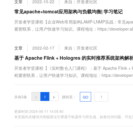
文章
2022-10-22
来自：开发者社区
大数据开发治理平台 Data
AI 产品 免费试用
网络
安全
云开发大赛
Tableau 订阅
常见apache+tomcat应用架构与负载均衡| 学习笔记
1亿+ 大模型 tokens 和 
可观测
入门学习赛
中间件
AI空中课堂在线直播课
开发者学堂课程【企业Web常用架构LAMP-LNMP实战：常见apa
云防火墙
140+云产品 免费试用
大模型服务
紧密联系，让用户快速学习知识。课程地址：https://developer.aliyun.co
上云与迁云
云原生的云上边界网络安全
产品新客免费试用，最长1
数据库
apache+tomcat应用架构与负载均衡 目录：一、常用的LAMT应用架构
生态解决方案
千问AI平台-Token Plan
企业出海
大模型ACA认证体验
大数据计算
文章
2022-02-17
来自：开发者社区
助力企业全员 AI 认知与能
行业生态解决方案
政企业务
媒体服务
千问AI平台-模型体验
基于 Apache Flink + Hologres 的实时推荐系统架构
开发者生态解决方案
在线体验全尺寸、多种模态
企业服务与云通信
开发者学堂课程【《实时数仓入门课程》：基于 Apache Flink 
AI 开发和 AI 应用解决
程紧密联系，让用户快速学习知识。课程地址：https://developer.aliyun.c
Happy 系列大模型
域名与网站
Apache Flink + Hologres 的实时推荐系统架构解析内容....
终端用户计算
共有3条
<
1
>
跳转至：
GO
Serverless
大模型解决方案
更新时间 2024-06-11 14:05:40
开发工具
本页面内关键词为智能算法引擎基于机器学习所生成，如有任何问题，可在页
快速部署 Dify，高效搭建 
迁移与运维管理