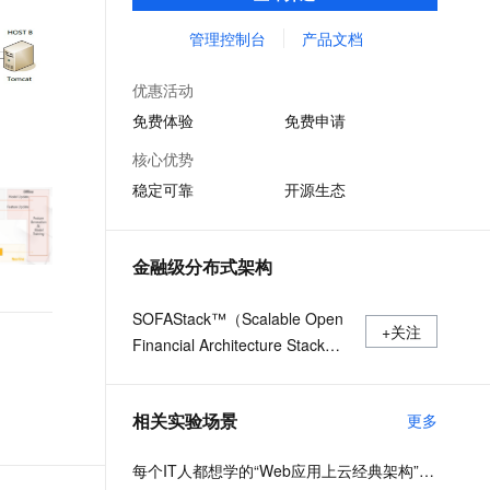
用等全栈式解决方案，兼容Dubbo、Spring
文戏情感细腻自然，动作戏激烈拳拳到肉，实现更强表演能力
支持中英文自由切换，具备更强的噪声鲁棒性
ernetes 版 ACK
云聚AI 严选权益
AI 原生数据库服务发布
SSL 证书
Cloud等微服务运行环境，助力客户各类应用
管理控制台
产品文档
，一键激活高效办公新体验
理容器应用的 K8s 服务
精选AI产品，从模型到应用全链提效
Agent 数据网关
轻松转型分布式架构
堡垒机
AI 用量加速计划
云原生数据库 PolarDB
优惠活动
应用
防火墙
、识别商机，让客服更高效、服务更出色。
新老同享，达量后返
Agentic Database 发布
免费体验
免费申请
千问办公
主机安全
NEW
核心优势
的智能体编程平台
一站式AI生产力平台
稳定可靠
开源生态
AI 应用及服务市场
伶鹊
企业级人与Agent协作平台，接入和调度多个数字员工
智能客服平台，对话机器人、对话分析、智能外呼
AI 应用
金融级分布式架构
大模型服务平台百炼 - 全妙
大模型
应用创作平台
多模态内容创作工具，已接入 DeepSeek
SOFAStack™（Scalable Open
自然语言处理
+关注
Financial Architecture Stack）
数据标注
是一套用于快速构建金融级分布
式架构的中间件，也是在金融场
机器学习
相关实验场景
更多
景里锤炼出来的最佳实践。
息提取
与 AI 智能体进行实时音视频通话
从文本、图片、视频中提取结构化的属性信息
构建支持视频理解的 AI 音视频实时通话应用
每个IT人都想学的“Web应用上云经典架构”实战