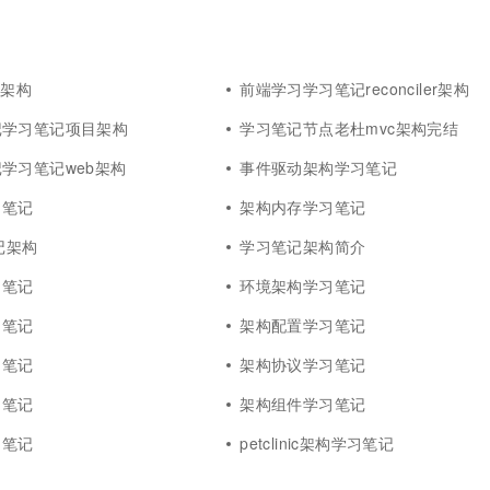
一个 AI 助手
超强辅助，Bol
即刻拥有 DeepSeek-R1 满血版
在企业官网、通讯软件中为客户提供 AI 客服
多种方案随心选，轻松解锁专属 DeepSeek
b架构
前端学习学习笔记reconciler架构
记学习笔记项目架构
学习笔记节点老杜mvc架构完结
学习笔记web架构
事件驱动架构学习笔记
习笔记
架构内存学习笔记
记架构
学习笔记架构简介
习笔记
环境架构学习笔记
习笔记
架构配置学习笔记
习笔记
架构协议学习笔记
习笔记
架构组件学习笔记
习笔记
petclinic架构学习笔记