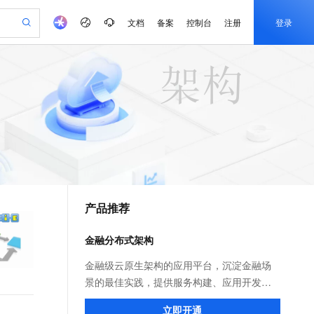
文档
备案
控制台
注册
登录
验
作计划
器
AI 活动
专业服务
服务伙伴合作计划
开发者社区
加入我们
产品动态
服务平台百炼
阿里云 OPC 创新助力计划
一站式生成采购清单，支持单品或批量购买
io：打造专属 AI 语音助手
S产品伙伴计划（繁花）
峰会
CS
造的大模型服务与应用开发平台
一句话生成原生可编辑精美 PPT 文稿
AI 生产力先锋
Al MaaS 服务伙伴赋能合作
域名
博文
Careers
至高可申请百万元
Qwen3.8-Max 模型上线
开启高性价比 AI 编程新体验
弹性可伸缩的云计算服务
Qwen-Audio-3.0-Realtime 端到端实时语音角色扮演
输入一句话想法, 轻松生成专业的 PPT
先锋实践拓展 AI 生产力的边界
Token 补贴，五大权
计划
海大会
伙伴信用分合作计划
商标
问答
社会招聘
益加速 OPC 成功
eek-V4-Pro
SS
一键部署幻兽帕鲁游戏服务器
飞天发布时刻
HOT
Open Search 向量检索版支
划
备案
电子书
校园招聘
pSeek-V4-Pro
视频创作，一键激活电商全链路生产力
稳定、安全、高性价比、高性能的云存储服务
一键购买专属联机服务器，轻松开启游戏
所见，即是所愿
持视频检索 Pipeline 功能
更多支持
划
公司注册
镜像站
视频生成
语音识别与合成
专属 QwenPaw
漫剧工坊：一站式动画创作平台
AI 实训营
HOT
应用身份服务 (IDaaS)
合作伙伴培训与认证
产品推荐
划
上云迁移
站生成，高效打造优质广告素材
全接入的云上超级电脑
从聊天伙伴进化为能主动干活的本地数字员工
快速生产连贯的高质量长漫剧
从基础到进阶，Agent 创客手把手教你
OpenClaw 管理能力上线
e-1.1-T2V
Qwen3-TTS-Flash
lScope
我要反馈
查询合作伙伴
畅细腻的高质量视频
离线语音合成大模型，多语言方言自适应，低延迟高稳定
n Alibaba Cloud ISV 合作
代维服务
建企业门户网站
10 分钟搭建微信、支付宝小程序
金融分布式架构
MaxCompute MaxFrame 提
创新加速
ope
登录合作伙伴管理后台
我要建议
站，无忧落地极速上线
以可视化方式快速构建移动和 PC 门户网站
国内短信简单易用，安全可靠，秒级触达，全球覆盖200+国家和地区。
高效部署网站，快速应用到小程序
供自动弹性内存功能
e-1.1-I2V
Cosyvoice-V3-Flash
金融级云原生架构的应用平台，沉淀金融场
安全
畅自然，细节丰富
高表现力语音合成大模型，语音克隆听感自然
我要投诉
PolarDB
景的最佳实践，提供服务构建、应用开发、
上云场景组合购
Milvus 弹性伸缩功能新增节
伴
漫剧创作，剧本、分镜、视频高效生成
100%兼容MySQL、PostgreSQL，兼容Oracle，支持集中和分布式
覆盖90%+业务场景，专享组合折扣价
点支持范围
部署发布、服务治理、监控运维、容灾高可
2V
VPN
Fun-ASR
立即开通