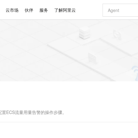
云市场
伙伴
服务
了解阿里云
AI 特惠
数据与 API
成为产品伙伴
企业增值服务
最佳实践
价格计算器
AI 场景体
基础软件
产品伙伴合
阿里云认证
市场活动
配置报价
大模型
自助选配和估算价格
新方式
睿译宝，AI翻译排版一步到位
智启 AI 普惠权益
产品生态集成认证中心
企业支持计划
云上春晚
域名与网站
千问官方 MaaS 平台，为开发者和 Agent 而生，新用户赠送 1 亿 + tokens 额度
Qwen Aud
AI Coding
阿里云Maa
2026 阿里云
云服务器 E
为企业打
数据集
Windows
大模型认证
模型
NEW
NEW
交付可用成果
值低价云产品抢先购
上传文档即自动完成翻译和格式还原
至高享 1亿+免费 tokens，加速 Al 应用落地
提供智能易用的域名与建站服务
智能编程，一键
安全可靠、
产品生态伙伴
专家技术服务
云上奥运之旅
弹性计算合作
阿里云中企出
手机三要素
宝塔 Linux
全部认证
价格优势
有专属领域专家
GLM-5.2：长任务时代开源旗舰模型
阿里云 OPC 创新助力计划
千问大模型
即刻拥有 DeepS
AI 电商营销
对象存储 O
大模型
产品生态伙伴工作台
企业增值服务台
云栖战略参考
云存储合作计
云栖大会
身份实名认证
CentOS
训练营
推动算力普惠，释放技术红利
最高返9万
多领域专家智能体,一键组建 AI 虚拟交付团队
快速构建应用程序和网站，即刻迈出上云第一步
至高百万元 Token 补贴，加速一人公司成长
多元化、高性能、安全可靠的大模型服务
真正可用的 1M 上下文,一次完成代码全链路开发
轻松解锁专属 Dee
从图文生成到
云上的中国
数据库合作计
活动全景
短信
Docker
图片和
站式影视创作平台
Hermes Agent，打造自进化智能体
Token Plan 模型订阅计划
数字证书管理服务（原SSL证书）
5 分钟轻松部署
AI 广告创作
无影云电脑
企业成长
NEW
信息公告
看见新力量
云网络合作计
OCR 文字识别
JAVA
证享300元代金券
可视化编排打通从文字构思到成片全链路闭环
全托管，含MySQL、PostgreSQL、SQL Server、MariaDB多引擎
自主进化，持久记忆，越用越聪明
Qwen3.8-Max 首发尝鲜，限时加量 10 倍，夜间低至2折
实现全站HTTPS，呈现可信的WEB访问
图文、视频一
随时随地安
Kimi-K3
HappyHors
NEW
魔搭 Mode
loud
服务实践
官网公告
Kimi 最新旗舰模型，长程编程与推理利器
让文字生成流
金融模力时刻
Salesforce O
版
发票查验
全能环境
Claude Code + GStack 打造工程团队
千问办公，限时限量积分加倍
Qoder
低代码高效构
AI 建站
短信服务
型
NEW
作计划
计划
创新中心
魔搭 ModelSc
健康状态
理服务
让AI从“聊天伙伴”进化为能干活的“数字员工”
安装技能 GStack，拥有专属 AI 工程团队
你的AI工作搭子，覆盖日常办公高频场景
面向真实软件的智能体编程平台
0 代码专业建
配置ECS流量用量告警的操作步骤。
客户案例
天气预报查询
操作系统
Deepseek-v4-pro
HappyHors
态合作计划
态智能体模型
旗舰 MoE 大模型，百万上下文与顶尖推理能力
图生视频，流
同享
万小智 AI 建站低至 15元/月
Qoder CN
AI 短剧/漫剧
云原生数据库 
快递物流查询
WordPress
成为服务伙
高校合作
点，立即开启云上创新
覆盖公网/内网、递归/权威、移动APP等全场景解析服务
送.CN域名，送备案服务码
基于千问大模型等，支持代码智能生成、研发智能问答
AI助力短剧
GLM-5.2
Wan2.7-T
Ubuntu