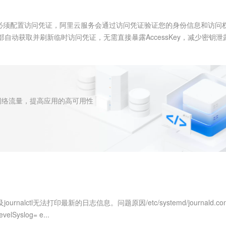
服务生态伙伴
视觉 Coding、空间感知、多模态思考等全面升级
1M上下文，专为长程任务能力而生
云工开物
企业应用
Works
Night Plan 支持 Qwen 3.8-Max
云原生大数据计算服务 MaxCompute
AI 办公
容器服务 Kub
NEW
Red Hat
30+ 款产品免费体验
Data Agent 驱动的一站式 Data+AI 开发治理平台
夜间 5 折，Qwen/Meoo/TokenPlan 客户专享
面向分析的企业级SaaS模式云数据仓库
AI智能应用
提供一站式管
科研合作
，必须配置访问凭证，阿里云服务会通过访问凭证验证您的身份信息和访问
ERP
堂（旗舰版）
SUSE
自动获取并刷新临时访问凭证，无需直接暴露AccessKey，减少密钥泄
智能客服
AI 应用构建
大模型原生
CRM
分配。本文介绍在ECS中无需AccessKey直接访问日志服务SDK...
防护产品
2个月
自动承接线索
建站小程序
Qoder
大模型服务平台百炼-应用模版
OA 办公系统
HOT
NEW
面向真实软件
个人版上线、团队版降价；千问3.8-Max首发发尝鲜
丰富多元化的应用模版和解决方案
构建面向应
力提升
财税管理
模板建站
万有无界
大模型服务平台百炼-智能体
分配网络流量，提高应用的高可用性
本方案使用日志服务，基于采集的
400电话
定制建站
的模型效果
灵活可视化地构建企业级 Agent
 Kubernetes 的 Horizontal
能优化、安全威胁、业务数据分
方案
广告营销
模板小程序
减资源成本。
查看详情
秒悟
人工智能平台 PAI
定制小程序
云端极速 AI 
新一代 AI 视频生成模型，深度适配广告营销等场景
AI Native 的算法工程平台，一站式完成建模、训练、推理服务部署
APP 开发
建站系统
AI 应用
10分钟微调：让0.6B模型媲美235B模
多模态数据信
journalctl无法打印最新的日志信息。问题原因/etc/systemd/journald.co
型
依托云原生高可用架构,实现Dify私有化部署
yslog= e...
用1%尺寸在特定领域达到大模型90%以上效果