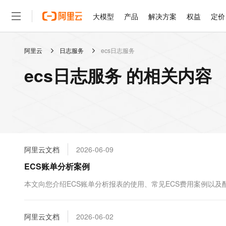
大模型
产品
解决方案
权益
定价
阿里云
日志服务
ecs日志服务
大模型
产品
解决方案
权益
定价
云市场
伙伴
服务
了解阿里云
精选产品
精选解决方案
普惠上云
产品定价
精选商城
成为销售伙伴
售前咨询
为什么选择阿里云
千问AI平台
ecs日志服务 的相关内容
了解云产品的定价详情
大模型服务平台百炼
千问办公，解锁你的工作
普惠上云 官方力荐
分销伙伴
在线服务
网站建设
什么是云计算
大
大模型服务与应用平台
企业级Agent产品，直接
云服务器38元/年起，超
咨询伙伴
多端小程序
技术领先
云上成本管理
售后服务
轻量应用服务器
Agency Agents：拥
官方推荐返现计划
大模型
精选产品
精选解决方案
Salesforce 国际版订阅
稳定可靠
管理和优化成本
推荐新用户得奖励，单订单
销售伙伴合作计划
自助服务
友盟天域
安全合规
人工智能与机器学习
AI
文本生成
云数据库 RDS
HappyHorse 打造一
云工开物
无影生态合作计划
在线服务
阿里云文档
2026-06-09
观测云
分析师报告
高校专属算力普惠，学生认
计算
互联网应用开发
Qwen3.8-Max
HOT
Salesforce On Alibaba C
工单服务
ECS账单分析案例
智能体时代全能旗舰模型
Tuya 物联网平台阿里云
研究报告与白皮书
人工智能平台 PAI
快速拥有专属 OpenClaw
大模
Consulting Partner 合
大数据
容器
免费试用
短信专区
一站式AI开发、训练和推
本文向您介绍ECS账单分析报表的使用、常见ECS费用案例以及
蓝凌 OA
Qwen3.7-Plus
AI 大模型销售与服务生
现代化应用
存储
天池大赛
能看、能想、能动手的多模
云解析DNS
解决方案免费试用 新老
电子合同
最高领取价值200元试用
安全
阿里云文档
网络与CDN
2026-06-02
AI 算法大赛
Qwen3-VL-Plus
畅捷通