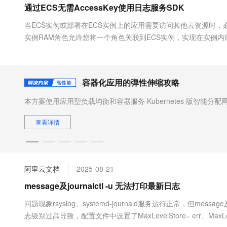
通过ECS无需AccessKey使用日志服务SDK
大数据开发治理平台 Data
AI 产品 免费试用
网络
安全
云开发大赛
Tableau 订阅
1亿+ 大模型 tokens 和 
当ECS实例或部署在ECS实例上的应用需要访问其他云资源时
可观测
入门学习赛
中间件
AI空中课堂在线直播课
实例RAM角色允许您将一个角色关联到ECS实例，实现在实例内部
云防火墙
140+云产品 免费试用
大模型服务
险。同时，也可借助RAM角色精细化控制资源访问权限，避免权限过度
上云与迁云
云原生的云上边界网络安全
产品新客免费试用，最长1
数据库
生态解决方案
千问AI平台-Token Plan
企业出海
大模型ACA认证体验
大数据计算
容器化应用的弹性伸缩攻略
助力企业全员 AI 认知与能
行业生态解决方案
政企业务
媒体服务
千问AI平台-模型体验
本方案使用应用型负载均衡和容器服务 Kubernetes 版智能
开发者生态解决方案
在线体验全尺寸、多种模态
和吞吐量，使用 Kubernetes 的 cluster-autoscaler 社区开源组件以及
企业服务与云通信
AI 开发和 AI 应用解决
Pod Autoscaler 内置组件进行弹性伸缩，提升资源利用率，缩
查看详情
Happy 系列大模型
域名与网站
终端用户计算
阿里云文档
2025-08-21
Serverless
大模型解决方案
message及journalctl -u 无法打印最新日志
开发工具
快速部署 Dify，高效搭建 
问题现象rsyslog、systemd-journald服务运行正常，但message及
志级别过高导致，配置文件中设置了MaxLevelStore= err、MaxLevelS
迁移与运维管理