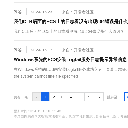
https://developer.aliyun.com/ask/...
问答
2024-07-23
来自：开发者社区
我们CLB后面的ECS上的日志看没有出现504错误是什
我们CLB后面的ECS上的日志看没有出现504错误是什么原因？
问答
2024-07-17
来自：开发者社区
Windows系统的ECS安装Logtail服务日志提示异常信息
在Windows系统的ECS内安装Logtail服务成功之后，查看日志提示以下异常信息
the system cannot fine file specified
共有96条
<
1
2
3
4
...
10
>
跳转至：
更新时间 2024-12-12 16:22:43
本页面内关键词为智能算法引擎基于机器学习所生成，如有任何问题，可在页