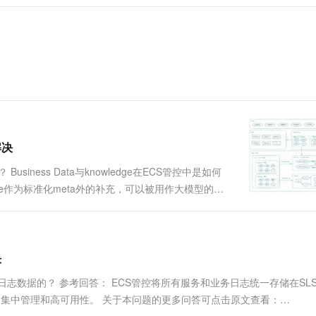
一个 AI 助手
超强辅助，Bol
即刻拥有 DeepSeek-R1 满血版
在企业官网、通讯软件中为客户提供 AI 客服
多种方案随心选，轻松解锁专属 DeepSeek
解决
Business Data与knowledge在ECS管控中是如何
wledge作为标准化meta外的补充，可以被用作大模型的语
.
决
日志数据的？ 参考回答： ECS管控将所有服务和业务日志统一存储在SL
据的集中管理和高可用性。 关于本问题的更多问答可点击原文查看：