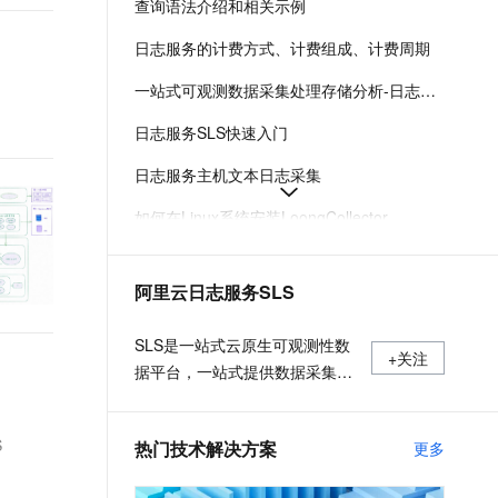
查询语法介绍和相关示例
t.diy 一步搞定创意建站
构建大模型应用的安全防护体系
通过自然语言交互简化开发流程,全栈开发支持
通过阿里云安全产品对 AI 应用进行安全防护
日志服务的计费方式、计费组成、计费周期
一站式可观测数据采集处理存储分析-日志服务-阿里云
日志服务SLS快速入门
日志服务主机文本日志采集
如何在Linux系统安装LoongCollector
日志服务各地域接入地址-日志服务-阿里云
阿里云日志服务SLS
日志服务费用的组成及付费方式
日志服务安装、运行、升级、卸载Logtail
SLS是一站式云原生可观测性数
+关注
据平台，一站式提供数据采集、
加工、查询与分析、可视化等功
能。日常更新产品最新动态，最
S
热门技术解决方案
更多
佳实践以及技术大咖的观点和经
验。