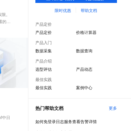
费与投递等功能，提升研发、运维、运营、
文戏情感细腻自然，动作戏激烈拳拳到肉，实现更强表演能力
支持中英文自由切换，具备更强的噪声鲁棒性
ernetes 版 ACK
云聚AI 严选权益
AI 原生数据库服务发布
SSL 证书
安全等场景化智能应用能力。
限时优惠
帮助文档
，一键激活高效办公新体验
理容器应用的 K8s 服务
精选AI产品，从模型到应用全链提效
Agent 数据网关
权限。
堡垒机
露的风
AI 用量加速计划
云原生数据库 PolarDB
产品定价
应用
防火墙
、识别商机，让客服更高效、服务更出色。
新老同享，达量后返
Agentic Database 发布
产品定价
价格计算器
千问办公
主机安全
NEW
产品入门
的智能体编程平台
一站式AI生产力平台
用日志的实时监控
数据采集
数据查询
AI 应用及服务市场
伶鹊
日志数据实现对业务与 IT 系统的监控告警与问题排查，解决性
产品介绍
企业级人与Agent协作平台，接入和调度多个数字员工
智能客服平台，对话机器人、对话分析、智能外呼
析等问题，从而保障业务稳定性，同时提升客户满意度。
AI 应用
选型评估
产品动态
大模型服务平台百炼 - 全妙
大模型
最佳实践
应用创作平台
多模态内容创作工具，已接入 DeepSeek
最佳实践
案例中心
自然语言处理
数据标注
热门帮助文档
更多
机器学习
息提取
与 AI 智能体进行实时音视频通话
nf中日
如何免登录日志服务查看告警详情
从文本、图片、视频中提取结构化的属性信息
构建支持视频理解的 AI 音视频实时通话应用