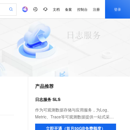
文档
备案
控制台
注册
登录
验
作计划
器
AI 活动
专业服务
服务伙伴合作计划
开发者社区
加入我们
产品动态
服务平台百炼
阿里云 OPC 创新助力计划
一站式生成采购清单，支持单品或批量购买
io：打造专属 AI 语音助手
S产品伙伴计划（繁花）
峰会
CS
造的大模型服务与应用开发平台
一句话生成原生可编辑精美 PPT 文稿
AI 生产力先锋
Al MaaS 服务伙伴赋能合作
域名
博文
Careers
至高可申请百万元
Qwen3.8-Max 模型上线
开启高性价比 AI 编程新体验
弹性可伸缩的云计算服务
Qwen-Audio-3.0-Realtime 端到端实时语音角色扮演
输入一句话想法, 轻松生成专业的 PPT
先锋实践拓展 AI 生产力的边界
Token 补贴，五大权
计划
海大会
伙伴信用分合作计划
商标
问答
社会招聘
益加速 OPC 成功
eek-V4-Pro
SS
一键部署幻兽帕鲁游戏服务器
飞天发布时刻
HOT
Open Search 向量检索版支
划
备案
电子书
校园招聘
pSeek-V4-Pro
视频创作，一键激活电商全链路生产力
稳定、安全、高性价比、高性能的云存储服务
一键购买专属联机服务器，轻松开启游戏
所见，即是所愿
持视频检索 Pipeline 功能
更多支持
划
公司注册
镜像站
视频生成
语音识别与合成
专属 QwenPaw
漫剧工坊：一站式动画创作平台
AI 实训营
HOT
应用身份服务 (IDaaS)
合作伙伴培训与认证
产品推荐
划
上云迁移
站生成，高效打造优质广告素材
全接入的云上超级电脑
从聊天伙伴进化为能主动干活的本地数字员工
快速生产连贯的高质量长漫剧
从基础到进阶，Agent 创客手把手教你
OpenClaw 管理能力上线
e-1.1-T2V
Qwen3-TTS-Flash
lScope
我要反馈
查询合作伙伴
畅细腻的高质量视频
离线语音合成大模型，多语言方言自适应，低延迟高稳定
n Alibaba Cloud ISV 合作
代维服务
建企业门户网站
10 分钟搭建微信、支付宝小程序
日志服务 SLS
MaxCompute MaxFrame 提
创新加速
ope
登录合作伙伴管理后台
我要建议
站，无忧落地极速上线
以可视化方式快速构建移动和 PC 门户网站
国内短信简单易用，安全可靠，秒级触达，全球覆盖200+国家和地区。
高效部署网站，快速应用到小程序
供自动弹性内存功能
e-1.1-I2V
Cosyvoice-V3-Flash
作为可观测数据存储与应用服务，为Log、
安全
畅自然，细节丰富
高表现力语音合成大模型，语音克隆听感自然
我要投诉
PolarDB
Metric、Trace等可观测数据提供一站式采
上云场景组合购
Milvus 弹性伸缩功能新增节
伴
漫剧创作，剧本、分镜、视频高效生成
100%兼容MySQL、PostgreSQL，兼容Oracle，支持集中和分布式
覆盖90%+业务场景，专享组合折扣价
点支持范围
集、加工、查询与分析、可视化与告警、消
2V
VPN
Fun-ASR
立即开通（首月50GB免费额度）