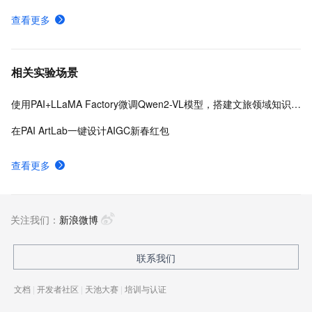
查看更多
相关实验场景
使用PAI+LLaMA Factory微调Qwen2-VL模型，搭建文旅领域知识问答机器人
在PAI ArtLab一键设计AIGC新春红包
查看更多
关注我们：
新浪微博
联系我们
文档
|
开发者社区
|
天池大赛
|
培训与认证