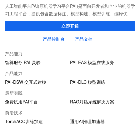
人工智能平台PAI(原机器学习平台PAI)是面向开发者和企业的机器学
习工程平台，提供包含数据标注、模型构建、模型训练、编译优
化、推理部署在内的AI开发全链路服务，内置140+种优化算法，提
立即开通
供低门槛、高性能的云原生AI工程化能力。
产品控制台
产品文档
产品能力
智算服务 PAI-灵骏
PAI-EAS 模型在线服务
产品能力
PAI-DSW 交互式建模
PAI-DLC 模型训练
最新实践
免费试用PAI平台
RAG对话系统解决方案
前沿技术
TorchACC训练加速
通用AI推理加速器