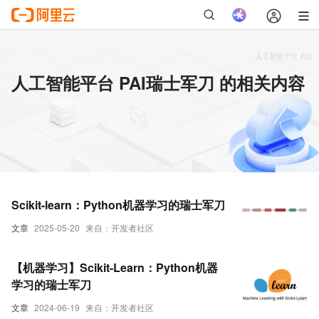
人工智能平台 PAI瑞士军刀 的相关内容
Scikit-learn：Python机器学习的瑞士军刀
文章
2025-05-20
来自：开发者社区
【机器学习】Scikit-Learn：Python机器
学习的瑞士军刀
文章
2024-06-19
来自：开发者社区