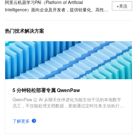
阿里云机器学习PAI（Platform of Artificial
+关注
Intelligence）面向企业及开发者，提供轻量化、高性价
比的云原生机器学习平台，涵盖PAI-iTAG智能标注平
台、PAI-Designer（原Studio）可视化建模平台、PAI-
热门技术解决方案
DSW云原生交互式建模平台、PAI-DLC云原生AI基础平
台、PAI-EAS云原生弹性推理服务平台，支持千亿特
征、万亿样本规模加速训练，百余落地场景，全面提升
工程效率。
5 分钟轻松部署专属 QwenPaw
QwenPaw 让 AI 从聊天伙伴进化为能主动干活的本地数字
员工，不仅能处理文档数据，更能通过定时任务主动执行汇
报与自检。数据全程本地存储，为您打造隐私安全、技能无
限的专属智能助理。
了解更多