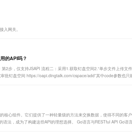
一个 AI 助手
超强辅助，Bol
即刻拥有 DeepSeek-R1 满血版
在企业官网、通讯软件中为客户提供 AI 客服
多种方案随心选，轻松解锁专属 DeepSeek
请求接入网关。
用的API吗？
第2步，仅支持JSAPI 流程二：采用1.获取钉盘空间2.“单步文件上传文
到自定义或审批钉盘空间 https://oapi.dingtalk.com/cspace/add”其中code参数
架构中的核心组件。它们提供了一种轻量级的方法来交换数据，使得不同的客
成为了构建这些API的理想选择。 Go语言与RESTful API Go语