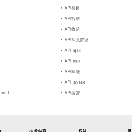
API类目
API拆解
API收益
API常见情况
API ajax
API asp
API赋能
API javase
ment
API运营
价
技术内容
权益
服