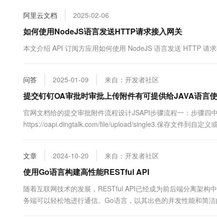
10 分钟在聊天系统中增加
专有云
阿里云文档
2025-02-06
如何使用NodeJS语言发送HTTP请求接入网关
本文介绍 API 订阅方应用如何使用 NodeJS 语言发送 HTTP 
问答
2025-01-09
来自：开发者社区
提交钉钉OA审批时审批上传附件有可提供给JAVA语言使
官网文档给的提交审批附件流程设计JSAPI步骤流程一：步骤四中 
https://oapi.dingtalk.com/file/upload/single3.保存文件
应JSAPI中获取 有无可用的全流....
文章
2024-10-20
来自：开发者社区
使用Go语言构建高性能RESTful API
随着互联网技术的发展，RESTful API已经成为前后端分离
务端可以轻松地进行通信。Go语言，以其出色的并发性能和简洁的语法，
模型基于goroutine和channel，...