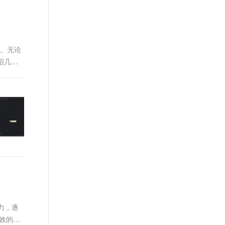
享。无论
绍几种
力，逐
高效的并