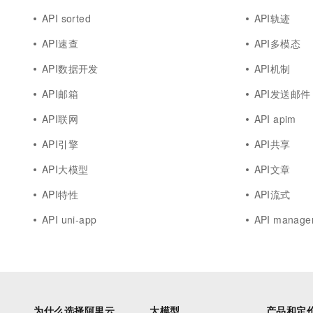
API sorted
API轨迹
API速查
API多模态
API数据开发
API机制
API邮箱
API发送邮件
API联网
API apim
API引擎
API共享
API大模型
API文章
API特性
API流式
API uni-app
API manage
为什么选择阿里云
大模型
产品和定