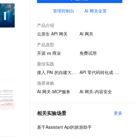
品。
文戏情感细腻自然，动作戏激烈拳拳到肉，实现更强表演能力
支持中英文自由切换，具备更强的噪声鲁棒性
ernetes 版 ACK
云聚AI 严选权益
AI 原生数据库服务发布
SSL 证书
管理控制台
AI 网关全景
，一键激活高效办公新体验
理容器应用的 K8s 服务
精选AI产品，从模型到应用全链提效
Agent 数据网关
堡垒机
AI 用量加速计划
云原生数据库 PolarDB
产品介绍
应用
防火墙
、识别商机，让客服更高效、服务更出色。
新老同享，达量后返
Agentic Database 发布
云原生 API 网关
AI 网关
千问办公
主机安全
NEW
产品选型
的智能体编程平台
一站式AI生产力平台
开源 vs 商业
免费试用
AI 应用及服务市场
伶鹊
最佳实践
企业级人与Agent协作平台，接入和调度多个数字员工
智能客服平台，对话机器人、对话分析、智能外呼
AI 应用
接入 PAI 的自建大模型
API 零代码转化成 MCP
大模型服务平台百炼 - 全妙
大模型
场景体验
应用创作平台
多模态内容创作工具，已接入 DeepSeek
AI 网关-MCP服务
AI 网关-内容安全
自然语言处理
数据标注
相关实验场景
更多
机器学习
息提取
与 AI 智能体进行实时音视频通话
基于Assistant Api的旅游助手
从文本、图片、视频中提取结构化的属性信息
构建支持视频理解的 AI 音视频实时通话应用