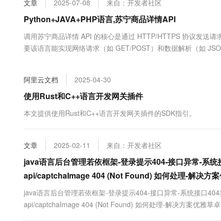
文章
2025-07-08
来自：开发者社区
大数据开发治理平台 Data
AI 产品 免费试用
网络
安全
云开发大赛
Tableau 订阅
Python+JAVA+PHP语言,苏宁商品详情API
1亿+ 大模型 tokens 和 
可观测
入门学习赛
中间件
AI空中课堂在线直播课
调用苏宁商品详情 API 的核心是通过 HTTP/HTTPS 协议
云防火墙
140+云产品 免费试用
大模型服务
要该语言能实现网络请求（如 GET/POST）和数据解析（如 J
上云与迁云
云原生的云上边界网络安全
产品新客免费试用，最长1
数据库
JavaScript（Node.js）通过 axi...
生态解决方案
千问AI平台-Token Plan
企业出海
大模型ACA认证体验
大数据计算
阿里云文档
2025-04-30
助力企业全员 AI 认知与能
行业生态解决方案
政企业务
媒体服务
千问AI平台-模型体验
使用Rust和C++语言开发网关插件
开发者生态解决方案
在线体验全尺寸、多种模态
企业服务与云通信
本文提供使用Rust和C++语言开发网关插件的SDK指引。
AI 开发和 AI 应用解决
Happy 系列大模型
域名与网站
文章
2025-02-11
来自：开发者社区
终端用户计算
java语言后台管理若依框架-登录提示404-接口异常-系统
Serverless
大模型解决方案
api/captchaImage 404 (Not Found) 如何处理-
开发工具
java语言后台管理若依框架-登录提示404-接口异常-系统接口40
快速部署 Dify，高效搭建 
api/captchaImage 404 (Not Found) 如何处理-解决方
迁移与运维管理
接口异常-系统接口404异常如何处理-登录验证码不显示prod-api/captcha