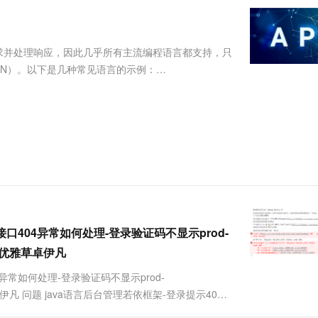
服务生态伙伴
视觉 Coding、空间感知、多模态思考等全面升级
1M上下文，专为长程任务能力而生
云工开物
企业应用
Works
Night Plan 支持 Qwen 3.8-Max
云原生大数据计算服务 MaxCompute
AI 办公
容器服务 Kub
NEW
Red Hat
30+ 款产品免费体验
Data Agent 驱动的一站式 Data+AI 开发治理平台
夜间 5 折，Qwen/Meoo/TokenPlan 客户专享
面向分析的企业级SaaS模式云数据仓库
AI智能应用
提供一站式管
科研合作
ERP
堂（旗舰版）
SUSE
发送请求并处理响应，因此几乎所有主流编程语言都支持，只
智能客服
AI 应用构建
大模型原生
CRM
SON）。以下是几种常见语言的示例：
防护产品
2个月
自动承接线索
建站小程序
Qoder
大模型服务平台百炼-应用模版
OA 办公系统
HOT
NEW
面向真实软件
个人版上线、团队版降价；千问3.8-Max首发发尝鲜
丰富多元化的应用模版和解决方案
力提升
财税管理
模板建站
万有无界
大模型服务平台百炼-智能体
400电话
定制建站
的模型效果
灵活可视化地构建企业级 Agent
方案
广告营销
模板小程序
秒悟
人工智能平台 PAI
定制小程序
云端极速 AI 
新一代 AI 视频生成模型，深度适配广告营销等场景
AI Native 的算法工程平台，一站式完成建模、训练、推理服务部署
APP 开发
接口404异常如何处理-登录验证码不显示prod-
建站系统
解决方案优雅草卓伊凡
4异常如何处理-登录验证码不显示prod-
AI 应用
10分钟微调：让0.6B模型媲美235B模
多模态数据信
案优雅草卓伊凡 问题 java语言后台管理若依框架-登录提示404-
型
依托云原生高可用架构,实现Dify私有化部署
Image 404 (Not Fou...
用1%尺寸在特定领域达到大模型90%以上效果