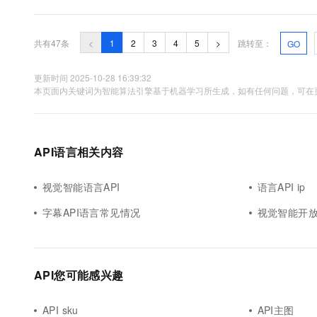
发支持：Go语言的goroutine提供了一种轻量...
共有47条
<
1
2
3
4
5
>
跳转至：
GO
更新时间 2025-10-28 16:39:32
本页面内关键词为智能算法引擎基于机器学习所生成，如有任何问题，可在页
API语言相关内容
视觉智能语言API
语言API ip
字幕API语言常见情况
视觉智能开放
API您可能感兴趣
API sku
API主图