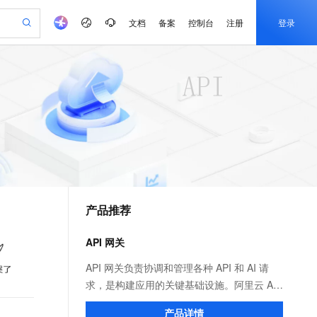
文档
备案
控制台
注册
登录
验
作计划
器
AI 活动
专业服务
服务伙伴合作计划
开发者社区
加入我们
产品动态
服务平台百炼
阿里云 OPC 创新助力计划
一站式生成采购清单，支持单品或批量购买
可编辑精美 PPT 文稿
S产品伙伴计划（繁花）
峰会
CS
造的大模型服务与应用开发平台
Agency Agents：拥有专属领域专家
AI 生产力先锋
Al MaaS 服务伙伴赋能合作
域名
博文
Careers
至高可申请百万元
Qwen3.8-Max 模型上线
 轻松生成专业的 PPT
开启高性价比 AI 编程新体验
弹性可伸缩的云计算服务
先锋实践拓展 AI 生产力的边界
多领域专家智能体,一键组建 AI 虚拟交付团队
Token 补贴，五大权
计划
海大会
伙伴信用分合作计划
商标
问答
社会招聘
益加速 OPC 成功
帕鲁游戏服务器
SS
HappyHorse 打造一站式影视创作平台
飞天发布时刻
HOT
Open Search 向量检索版支
划
备案
电子书
校园招聘
联机服务器，轻松开启游戏
视频创作，一键激活电商全链路生产力
稳定、安全、高性价比、高性能的云存储服务
所见，即是所愿
持视频检索 Pipeline 功能
可视化编排打通从文字构思到成片全链路闭环
更多支持
划
公司注册
镜像站
视频生成
语音识别与合成
 智能体与工作流应用
漫剧工坊：一站式动画创作平台
AI 实训营
应用身份服务 (IDaaS)
合作伙伴培训与认证
产品推荐
划
上云迁移
站生成，高效打造优质广告素材
全接入的云上超级电脑
通过阿里云百炼高效搭建AI应用,助力高效开发
快速生产连贯的高质量长漫剧
从基础到进阶，Agent 创客手把手教你
OpenClaw 管理能力上线
e-1.1-T2V
Qwen3-TTS-Flash
lScope
我要反馈
查询合作伙伴
畅细腻的高质量视频
离线语音合成大模型，多语言方言自适应，低延迟高稳定
n Alibaba Cloud ISV 合作
代维服务
建企业门户网站
10 分钟搭建微信、支付宝小程序
API 网关
MaxCompute MaxFrame 提
创新加速
ope
登录合作伙伴管理后台
我要建议
站，无忧落地极速上线
以可视化方式快速构建移动和 PC 门户网站
国内短信简单易用，安全可靠，秒级触达，全球覆盖200+国家和地区。
高效部署网站，快速应用到小程序
供自动弹性内存功能
e-1.1-I2V
Cosyvoice-V3-Flash
API 网关负责协调和管理各种 API 和 AI 请
安全
畅自然，细节丰富
高表现力语音合成大模型，语音克隆听感自然
我要投诉
PolarDB
求，是构建应用的关键基础设施。阿里云 API
上云场景组合购
Milvus 弹性伸缩功能新增节
伴
漫剧创作，剧本、分镜、视频高效生成
100%兼容MySQL、PostgreSQL，兼容Oracle，支持集中和分布式
覆盖90%+业务场景，专享组合折扣价
点支持范围
网关分为云原生 API 网关和 AI 网关两个产
2V
VPN
Fun-ASR
产品详情