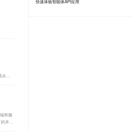
快速体验智能体API应用
t.diy 一步搞定创意建站
构建大模型应用的安全防护体系
通过自然语言交互简化开发流程,全栈开发支持
通过阿里云安全产品对 AI 应用进行安全防护
件
也只能从对
户端和服
言的并发