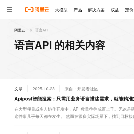
大模型
产品
解决方案
权益
定价
阿里云
语言API
大模型
产品
解决方案
权益
定价
云市场
伙伴
服务
了解阿里云
精选产品
精选解决方案
普惠上云
产品定价
精选商城
成为销售伙伴
售前咨询
为什么选择阿里云
千问AI平台
语言API 的相关内容
了解云产品的定价详情
大模型服务平台百炼
睿译宝，AI翻译排版一
普惠上云 官方力荐
分销伙伴
在线服务
网站建设
什么是云计算
大
大模型服务与应用平台
上传文档即自动完成翻译和
云服务器38元/年起，超
咨询伙伴
多端小程序
技术领先
云上成本管理
售后服务
轻量应用服务器
GLM-5.2：长任务时代
官方推荐返现计划
大模型
精选产品
精选解决方案
Salesforce 国际版订阅
稳定可靠
管理和优化成本
推荐新用户得奖励，单订单
销售伙伴合作计划
自助服务
友盟天域
安全合规
人工智能与机器学习
AI
文本生成
云数据库 RDS
Hermes Agent，打造
云工开物
无影生态合作计划
在线服务
文章
2025-10-23
来自：开发者社区
观测云
分析师报告
自主进化，持久记忆，越用
高校专属算力普惠，学生认
计算
互联网应用开发
Qwen3.8-Max
HOT
Salesforce On Alibaba C
工单服务
Apipost智能搜索：只需用业务语言描述需求，就能精准
智能体时代全能旗舰模型
Tuya 物联网平台阿里云
研究报告与白皮书
人工智能平台 PAI
快速拥有专属 OpenClaw
大模
Consulting Partner 合
大数据
容器
免费试用
短信专区
一站式AI开发、训练和推
在大型项目或多人协作开发中，API 数量往往成百上千。无论是
蓝凌 OA
Qwen3.7-Plus
AI 大模型销售与服务生
现代化应用
这件事几乎每天都在发生。 然而在很多实际场景下，找到目标接
存储
天池大赛
能看、能想、能动手的多模
云解析DNS
解决方案免费试用 新老
电子合同
得“和钱有关的接口” 假设某个项目中已经积累了上千个接口，命名
最高领取价值200元试用
安全
网络与CDN
AI 算法大赛
Qwen3-VL-Plus
畅捷通