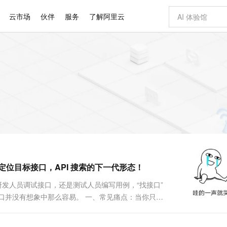
云市场
伙伴
服务
了解阿里云
AI 特惠
数据与 API
成为产品伙伴
企业增值服务
最佳实践
价格计算器
AI 场景体
基础软件
产品伙伴合
阿里云认证
市场活动
配置报价
大模型
自助选配和估算价格
步到位
智启 AI 普惠权益
产品生态集成认证中心
企业支持计划
云上春晚
域名与网站
Qwen Audio：打造专属 AI 语音助手
千问官方 MaaS 平台，为开发者和 Agent 而生，新用户赠送 1 亿 + tokens 额度
一句话生成原生
AI Coding
阿里云Maa
2026 阿里云
云服务器 E
为企业打
数据集
Windows
大模型认证
模型
NEW
NEW
格式还原
值低价云产品抢先购
至高享 1亿+免费 tokens，加速 Al 应用落地
提供智能易用的域名与建站服务
Qwen-Audio-3.0-Realtime 端到端实时语音角色扮演
输入一句话想法,
智能编程，一键
安全可靠、
产品生态伙伴
专家技术服务
云上奥运之旅
弹性计算合作
阿里云中企出
手机三要素
宝塔 Linux
全部认证
价格优势
开源旗舰模型
即刻拥有 DeepSeek-V4-Pro
阿里云 OPC 创新助力计划
千问大模型
一键部署幻兽
AI 电商营销
对象存储 O
大模型
产品生态伙伴工作台
企业增值服务台
云栖战略参考
云存储合作计
云栖大会
身份实名认证
CentOS
训练营
推动算力普惠，释放技术红利
最高返9万
真正可用的 1M 上下文,一次完成代码全链路开发
快速构建应用程序和网站，即刻迈出上云第一步
轻松解锁专属 DeepSeek-V4-Pro
至高百万元 Token 补贴，加速一人公司成长
多元化、高性能、安全可靠的大模型服务
一键购买专属
从图文生成到
云上的中国
数据库合作计
活动全景
短信
Docker
图片和
自进化智能体
5 分钟轻松部署专属 QwenPaw
Token Plan 模型订阅计划
数字证书管理服务（原SSL证书）
高效搭建 AI
AI 广告创作
无影云电脑
企业成长
NEW
HOT
信息公告
看见新力量
云网络合作计
OCR 文字识别
JAVA
越聪明
证享300元代金券
全托管，含MySQL、PostgreSQL、SQL Server、MariaDB多引擎
Qwen3.8-Max 首发尝鲜，限时加量 10 倍，夜间低至2折
实现全站HTTPS，呈现可信的WEB访问
从聊天伙伴进化为能主动干活的本地数字员工
图文、视频一
随时随地安
Kimi-K3
HappyHors
NEW
魔搭 Mode
loud
服务实践
官网公告
定位目标接口，API 搜索的下一代形态！
Kimi 最新旗舰模型，长程编程与推理利器
让文字生成流
金融模力时刻
Salesforce O
版
发票查验
全能环境
Claude Code + GStack 打造工程团队
千问办公，限时限量积分加倍
Qoder
低代码高效构
AI 建站
短信服务
型
NEW
作计划
计划
创新中心
魔搭 ModelSc
健康状态
理服务
让AI从“聊天伙伴”进化为能干活的“数字员工”
安装技能 GStack，拥有专属 AI 工程团队
你的AI工作搭子，覆盖日常办公高频场景
面向真实软件的智能体编程平台
0 代码专业建
研发人员调试接口，还是测试人员编写用例，“找接口”
客户案例
天气预报查询
操作系统
Deepseek-v4-pro
HappyHors
态合作计划
口并没有想象中那么容易。 一、常见痛点：当你只记
态智能体模型
旗舰 MoE 大模型，百万上下文与顶尖推理能力
图生视频，流
同享
万小智 AI 建站低至 15元/月
Qoder CN
AI 短剧/漫剧
云原生数据库 
快递物流查询
WordPress
成为服务伙
规范却不完全统一。 某天你要修改...
高校合作
点，立即开启云上创新
覆盖公网/内网、递归/权威、移动APP等全场景解析服务
送.CN域名，送备案服务码
基于千问大模型等，支持代码智能生成、研发智能问答
AI助力短剧
GLM-5.2
Wan2.7-T
Ubuntu