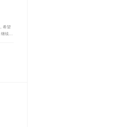
t.diy 一步搞定创意建站
构建大模型应用的安全防护体系
通过自然语言交互简化开发流程,全栈开发支持
通过阿里云安全产品对 AI 应用进行安全防护
，希望
，继续对