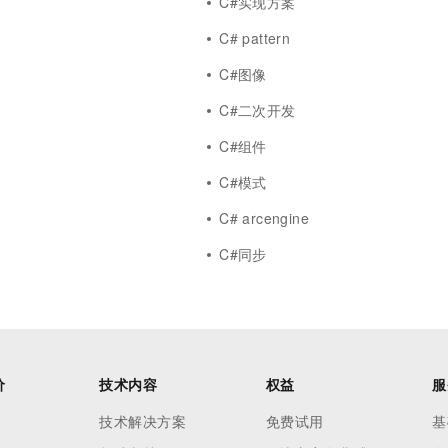
C#实现方案
C# pattern
C#图像
C#二次开发
r
C#组件
C#模式
C# arcengine
C#同步
价
技术内容
权益
服
技术解决方案
免费试用
基