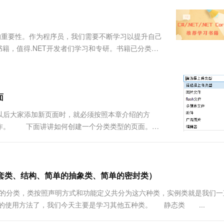
服务生态伙伴
视觉 Coding、空间感知、多模态思考等全面升级
1M上下文，专为长程任务能力而生
云工开物
企业应用
Works
Night Plan 支持 Qwen 3.8-Max
云原生大数据计算服务 MaxCompute
AI 办公
容器服务 Kub
NEW
Red Hat
30+ 款产品免费体验
Data Agent 驱动的一站式 Data+AI 开发治理平台
夜间 5 折，Qwen/Meoo/TokenPlan 客户专享
面向分析的企业级SaaS模式云数据仓库
AI智能应用
提供一站式管
科研合作
ERP
堂（旗舰版）
SUSE
的重要性。作为程序员，我们需要不断学习以提升自己
智能客服
AI 应用构建
大模型原生
CRM
学习书籍，值得.NET开发者们学习和专研。书籍已分类，
防护产品
2个月
自动承接线索
。欢迎加入DotNetGuide技术社区交流群注意：公众号
建站小程序
Qoder
大模型服务平台百炼-应用模版
OA 办公系统
HOT
NEW
面向真实软件
个人版上线、团队版降价；千问3.8-Max首发发尝鲜
丰富多元化的应用模版和解决方案
力提升
财税管理
模板建站
万有无界
面
大模型服务平台百炼-智能体
400电话
定制建站
的模型效果
灵活可视化地构建企业级 Agent
以后大家添加新页面时，就必须按照本章介绍的方
方案
广告营销
模板小程序
操作。 下面讲讲如何创建一个分类类型的页面。
秒悟
人工智能平台 PAI
定制小程序
，放到一块的集合。我们开发时这些分类类型，经
云端极速 AI 
新一代 AI 视频生成模型，深度适配广告营销等场景
AI Native 的算法工程平台，一站式完成建模、训练、推理服务部署
方式显示。 普通下拉列表 ....
APP 开发
建站系统
嵌套类、结构、简单的抽象类、简单的密封类）
的分类，类按照声明方式和功能定义共分为这六种类，实例类就是我们一
AI 应用
10分钟微调：让0.6B模型媲美235B模
多模态数据信
类的使用方法了，我们今天主要是学习其他五种类。 静态类 ...
型
依托云原生高可用架构,实现Dify私有化部署
用1%尺寸在特定领域达到大模型90%以上效果