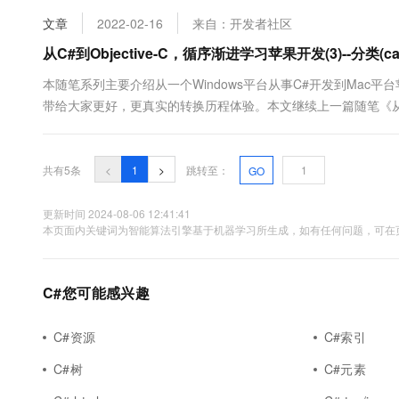
10 分钟在聊天系统中增加
专有云
文章
2022-02-16
来自：开发者社区
从C#到Objective-C，循序渐进学习苹果开发(3)--分类(cat
本随笔系列主要介绍从一个Windows平台从事C#开发到Ma
带给大家更好，更真实的转换历程体验。本文继续上一篇随笔《从C#到Ob
比介绍它们两者之间的差异，以便我们从C#阵营过来的人员加深印象，深入
共有5条
<
1
>
跳转至：
GO
更新时间 2024-08-06 12:41:41
本页面内关键词为智能算法引擎基于机器学习所生成，如有任何问题，可在页
C#您可能感兴趣
C#资源
C#索引
C#树
C#元素