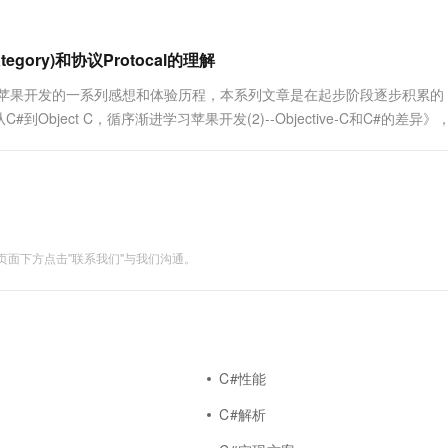
一个 AI 助手
超强辅助，Bol
即刻拥有 DeepSeek-R1 满血版
在企业官网、通讯软件中为客户提供 AI 客服
多种方案随心选，轻松解锁专属 DeepSeek
egory)和协议Protocal的理解
c平台苹果开发的一系列感想和体验历程，本系列文章是在起步阶段逐步积累的
ject C，循序渐进学习苹果开发(2)--Objective-C和C#的差异》
了解Objective-C语言的特性。....
面下方点击"联系我们"与我们沟通。
C#性能
C#解析