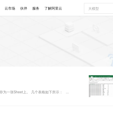
云市场
伙伴
服务
了解阿里云
AI 特惠
数据与 API
成为产品伙伴
企业增值服务
最佳实践
价格计算器
AI 场景体
基础软件
产品伙伴合
阿里云认证
市场活动
配置报价
大模型
自助选配和估算价格
新方式
睿译宝，AI翻译排版一步到位
智启 AI 普惠权益
产品生态集成认证中心
企业支持计划
云上春晚
域名与网站
千问官方 MaaS 平台，为开发者和 Agent 而生，新用户赠送 1 亿 + tokens 额度
Qwen Aud
AI Coding
阿里云Maa
2026 阿里云
云服务器 E
为企业打
数据集
Windows
大模型认证
模型
NEW
NEW
交付可用成果
值低价云产品抢先购
上传文档即自动完成翻译和格式还原
至高享 1亿+免费 tokens，加速 Al 应用落地
提供智能易用的域名与建站服务
智能编程，一键
安全可靠、
产品生态伙伴
专家技术服务
云上奥运之旅
弹性计算合作
阿里云中企出
手机三要素
宝塔 Linux
全部认证
价格优势
有专属领域专家
GLM-5.2：长任务时代开源旗舰模型
阿里云 OPC 创新助力计划
千问大模型
即刻拥有 DeepS
AI 电商营销
对象存储 O
大模型
产品生态伙伴工作台
企业增值服务台
云栖战略参考
云存储合作计
云栖大会
身份实名认证
CentOS
训练营
推动算力普惠，释放技术红利
最高返9万
多领域专家智能体,一键组建 AI 虚拟交付团队
快速构建应用程序和网站，即刻迈出上云第一步
至高百万元 Token 补贴，加速一人公司成长
多元化、高性能、安全可靠的大模型服务
真正可用的 1M 上下文,一次完成代码全链路开发
轻松解锁专属 Dee
从图文生成到
云上的中国
数据库合作计
活动全景
短信
Docker
图片和
站式影视创作平台
Hermes Agent，打造自进化智能体
Token Plan 模型订阅计划
数字证书管理服务（原SSL证书）
5 分钟轻松部署
AI 广告创作
无影云电脑
企业成长
NEW
信息公告
看见新力量
云网络合作计
OCR 文字识别
JAVA
证享300元代金券
可视化编排打通从文字构思到成片全链路闭环
全托管，含MySQL、PostgreSQL、SQL Server、MariaDB多引擎
自主进化，持久记忆，越用越聪明
Qwen3.8-Max 首发尝鲜，限时加量 10 倍，夜间低至2折
实现全站HTTPS，呈现可信的WEB访问
图文、视频一
随时随地安
Kimi-K3
HappyHors
NEW
魔搭 Mode
loud
服务实践
官网公告
Kimi 最新旗舰模型，长程编程与推理利器
让文字生成流
金融模力时刻
Salesforce O
版
发票查验
全能环境
Claude Code + GStack 打造工程团队
千问办公，限时限量积分加倍
Qoder
低代码高效构
AI 建站
短信服务
型
NEW
作计划
计划
创新中心
魔搭 ModelSc
健康状态
理服务
让AI从“聊天伙伴”进化为能干活的“数字员工”
安装技能 GStack，拥有专属 AI 工程团队
你的AI工作搭子，覆盖日常办公高频场景
面向真实软件的智能体编程平台
0 代码专业建
一张Sheet上。 几个表格如下所示： ...
客户案例
天气预报查询
操作系统
Deepseek-v4-pro
HappyHors
态合作计划
态智能体模型
旗舰 MoE 大模型，百万上下文与顶尖推理能力
图生视频，流
同享
万小智 AI 建站低至 15元/月
Qoder CN
AI 短剧/漫剧
云原生数据库 
快递物流查询
WordPress
成为服务伙
高校合作
点，立即开启云上创新
覆盖公网/内网、递归/权威、移动APP等全场景解析服务
送.CN域名，送备案服务码
基于千问大模型等，支持代码智能生成、研发智能问答
AI助力短剧
GLM-5.2
Wan2.7-T
Ubuntu