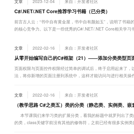
文章
2023-12-04
来自：开发者社区
大数据开发治理平台 Data
AI 产品 免费试用
网络
安全
云开发大赛
Tableau 订阅
C#/.NET/.NET Core推荐学习书籍（已分类）
1亿+ 大模型 tokens 和 
可观测
入门学习赛
中间件
AI空中课堂在线直播课
前言古人云：“书中自有黄金屋，书中自有颜如玉”，说明了书籍
云防火墙
140+云产品 免费试用
大模型服务
的核心竞争力。以下是一些优秀的C#/.NET/.NET Core相关
上云与迁云
云原生的云上边界网络安全
产品新客免费试用，最长1
数据库
欢迎大家PR分享自己觉得不错的C#/.NET/.NET Core宝藏书籍
生态解决方案
千问AI平台-Token Plan
企业出海
大模型ACA认证体验
无法附加外链，大家可以打开GitHub收....
大数据计算
文章
2022-02-16
来自：开发者社区
助力企业全员 AI 认知与能
行业生态解决方案
政企业务
媒体服务
从零开始编写自己的C#框架（21）——添加分类类型页
千问AI平台-模型体验
开发者生态解决方案
在线体验全尺寸、多种模态
企业服务与云通信
页面权限与页面控件权限经过简单的调试后，终于启用起来了，
AI 开发和 AI 应用解决
法，将你新增的页面注册到系统中，这样才能访问与进行相关
Happy 系列大模型
域名与网站
分类类型，顾名思义指的是按照一定规律、特点进行归类划分
常用下拉列表来表现，如果有多级分类时，采用的是下拉树列表
终端用户计算
文章
2022-02-16
来自：开发者社区
Serverless
（教学思路 C#之类五）类的分类（静态类、实例类、
大模型解决方案
本节课我们来学习类的扩展分类，看我的标题中就罗列出了类
开发工具
快速部署 Dify，高效搭建 
的类，class关键字前没有其他的修饰符，之前已经有很多实例
迁移与运维管理