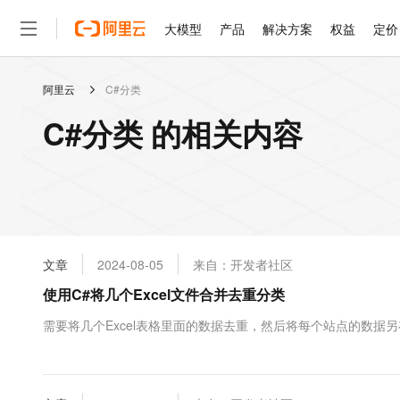
大模型
产品
解决方案
权益
定价
阿里云
C#分类
大模型
产品
解决方案
权益
定价
云市场
伙伴
服务
了解阿里云
精选产品
精选解决方案
普惠上云
产品定价
精选商城
成为销售伙伴
售前咨询
为什么选择阿里云
千问AI平台
C#分类 的相关内容
了解云产品的定价详情
大模型服务平台百炼
千问办公，解锁你的工作
普惠上云 官方力荐
分销伙伴
在线服务
网站建设
什么是云计算
大
大模型服务与应用平台
企业级Agent产品，直接
云服务器38元/年起，超
咨询伙伴
多端小程序
技术领先
云上成本管理
售后服务
轻量应用服务器
Agency Agents：拥
官方推荐返现计划
大模型
精选产品
精选解决方案
Salesforce 国际版订阅
稳定可靠
管理和优化成本
推荐新用户得奖励，单订单
销售伙伴合作计划
自助服务
友盟天域
安全合规
人工智能与机器学习
AI
文本生成
云数据库 RDS
HappyHorse 打造一
云工开物
无影生态合作计划
在线服务
文章
2024-08-05
来自：开发者社区
观测云
分析师报告
高校专属算力普惠，学生认
计算
互联网应用开发
Qwen3.8-Max
HOT
Salesforce On Alibaba C
工单服务
使用C#将几个Excel文件合并去重分类
智能体时代全能旗舰模型
Tuya 物联网平台阿里云
研究报告与白皮书
人工智能平台 PAI
快速拥有专属 OpenClaw
大模
Consulting Partner 合
大数据
容器
免费试用
短信专区
一站式AI开发、训练和推
需要将几个Excel表格里面的数据去重，然后将每个站点的数据另存为
蓝凌 OA
Qwen3.7-Plus
AI 大模型销售与服务生
现代化应用
存储
天池大赛
能看、能想、能动手的多模
云解析DNS
解决方案免费试用 新老
电子合同
最高领取价值200元试用
安全
网络与CDN
AI 算法大赛
Qwen3-VL-Plus
畅捷通