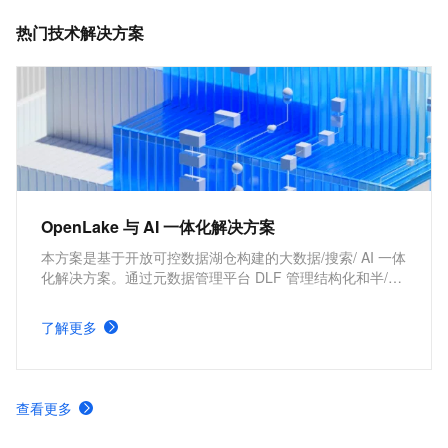
热门技术解决方案
OpenLake 与 AI 一体化解决方案
本方案是基于开放可控数据湖仓构建的大数据/搜索/ AI 一体
化解决方案。通过元数据管理平台 DLF 管理结构化和半/非
结构化数据，提供湖仓数据表和文件的安全访问及 IO 加
速。支持多引擎对接和平权协同计算，通过 DataWorks 统
了解更多
一开发，并保障大规模任务调度。
查看更多