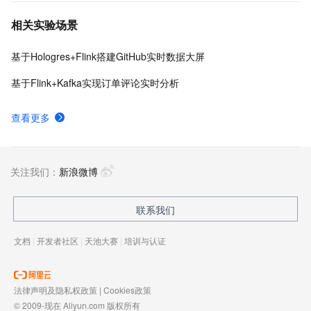
相关实验场景
基于Hologres+Flink搭建GitHub实时数据大屏
基于Flink+Kafka实现订单评论实时分析
查看更多
关注我们：
新浪微博
联系我们
文档
|
开发者社区
|
天池大赛
|
培训与认证
法律声明及隐私权政策
|
Cookies政策
© 2009-现在 Aliyun.com 版权所有