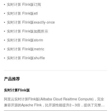
实时计算 Flink版订阅
实时计算 Flink版etl
实时计算 Flink版exactly-once
实时计算 Flink版如图所示
实时计算 Flink版storm
实时计算 Flink版metric
实时计算 Flink版shuffle
产品推荐
实时计算Flink版
阿里云实时计算Flink版(Alibaba Cloud Realtime Compute)，完全
兼容开源的Apache Flink，比开源性能提升2～3倍，提供了完整的
告警、监控、日志的解决方案、提升开发效率且无运维成本，并有