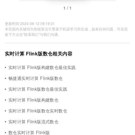
1 / 1
更新时间 2024-06-12 09:19:31
本页面内关键词为智能算法引擎基于机器学习所生成，如有任何问题，可在页
面下方点击"联系我们"与我们沟通。
实时计算 Flink版数仓相关内容
实时计算 Flink版构建数仓最佳实践
畅捷通实时计算 Flink版数仓
实时计算 Flink版数仓最佳实践
实时计算 Flink版构建数仓
实时计算 Flink版数仓实时数仓
实时计算 Flink版流式数仓
数仓实时计算 Flink版