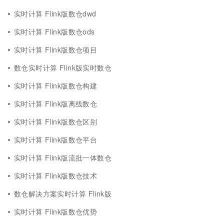
实时计算 Flink版数仓dwd
实时计算 Flink版数仓ods
实时计算 Flink版数仓项目
数仓实时计算 Flink版实时数仓
实时计算 Flink版数仓构建
实时计算 Flink版离线数仓
实时计算 Flink版数仓区别
实时计算 Flink版数仓平台
实时计算 Flink版流批一体数仓
实时计算 Flink版数仓技术
数仓解决方案实时计算 Flink版
实时计算 Flink版数仓优势