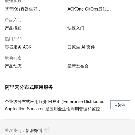
最佳实践
基于K8s容器集群…
ACKOne GitOps最佳…
产品入门
产品概述
快速入门
热门产品
容器服务 ACK
云原生 AI 套件
最新动态
产品动态
最新发布会
阿里云分布式应用服务
企业级分布式应用服务 EDAS（Enterprise Distributed
+关注
Application Service）是应用全生命周期管理和监控的
一站式PaaS平台，支持部署于 Kubernetes/ECS，无
侵入支持Java/Go/Python/PHP/.NetCore 等多语言应用
关注我们：
的发布运行和服务治理 ，Java支持Spring Cloud、
新浪微博