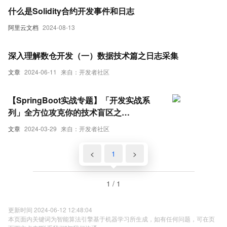
什么是Solidity合约开发事件和日志
阿里云文档
2024-08-13
深入理解数仓开发（一）数据技术篇之日志采集
文章
2024-06-11
来自：开发者社区
【SpringBoot实战专题】「开发实战系
列」全方位攻克你的技术盲区之
SpringBoot整合众多日志管理系统服务
文章
2024-03-29
来自：开发者社区
starter-logging
<
1
>
1 / 1
更新时间 2024-06-12 12:48:04
本页面内关键词为智能算法引擎基于机器学习所生成，如有任何问题，可在页