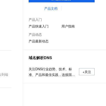
低时延的网络传输，解决客户不同站点的连
文戏情感细腻自然，动作戏激烈拳拳到肉，实现更强表演能力
支持中英文自由切换，具备更强的噪声鲁棒性
ernetes 版 ACK
云聚AI 严选权益
AI 原生数据库服务发布
SSL 证书
接、组网、数据安全传输、业务质量保障问
产品文档
，一键激活高效办公新体验
理容器应用的 K8s 服务
精选AI产品，从模型到应用全链提效
Agent 数据网关
题。
堡垒机
AI 用量加速计划
云原生数据库 PolarDB
产品入门
应用
防火墙
、识别商机，让客服更高效、服务更出色。
新老同享，达量后返
Agentic Database 发布
产品快速入门
用户指南
千问办公
主机安全
NEW
产品动态
的智能体编程平台
一站式AI生产力平台
产品最新动态
AI 应用及服务市场
伶鹊
企业级人与Agent协作平台，接入和调度多个数字员工
智能客服平台，对话机器人、对话分析、智能外呼
AI 应用
域名解析DNS
大模型服务平台百炼 - 全妙
大模型
应用创作平台
多模态内容创作工具，已接入 DeepSeek
关注DNS行业趋势、技术、标
自然语言处理
+关注
云到端
准、产品和最佳实践，连接国内
数据标注
外相关技术社群信息，追踪业内
DNS产品动态，加强信息共享，
机器学习
欢迎大家关注、推荐和投稿。
息提取
与 AI 智能体进行实时音视频通话
从文本、图片、视频中提取结构化的属性信息
构建支持视频理解的 AI 音视频实时通话应用