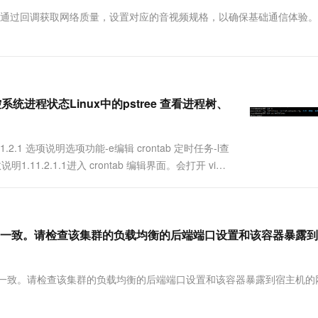
一个 AI 助手
超强辅助，Bol
化时通过回调获取网络质量，设置对应的音视频规格，以确保基础通信体验
即刻拥有 DeepSeek-R1 满血版
在企业官网、通讯软件中为客户提供 AI 客服
多种方案随心选，轻松解锁专属 DeepSeek
监控系统进程状态Linux中的pstree 查看进程树、
]1.11.2.1 选项说明选项功能-e编辑 crontab 定时任务-l查
数说明1.11.2.1.1进入 crontab 编辑界面。会打开 vim
一致。请检查该集群的负载均衡的后端端口设置和该容器暴露到
不一致。请检查该集群的负载均衡的后端端口设置和该容器暴露到宿主机的