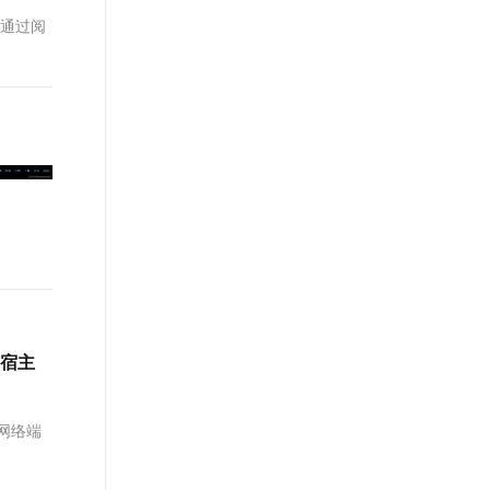
t.diy 一步搞定创意建站
构建大模型应用的安全防护体系
。通过阅
通过自然语言交互简化开发流程,全栈开发支持
通过阿里云安全产品对 AI 应用进行安全防护
宿主
网络端