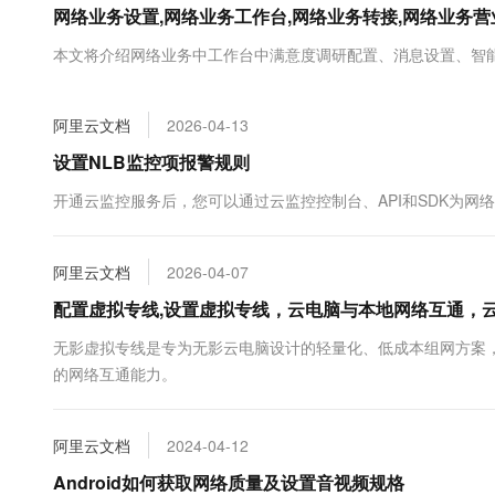
网络业务设置,网络业务工作台,网络业务转接,网络业务
大数据开发治理平台 Data
AI 产品 免费试用
网络
安全
云开发大赛
Tableau 订阅
1亿+ 大模型 tokens 和 
本文将介绍网络业务中工作台中满意度调研配置、消息设置、智
可观测
入门学习赛
中间件
AI空中课堂在线直播课
云防火墙
140+云产品 免费试用
大模型服务
上云与迁云
云原生的云上边界网络安全
产品新客免费试用，最长1
数据库
阿里云文档
2026-04-13
生态解决方案
千问AI平台-Token Plan
企业出海
大模型ACA认证体验
设置NLB监控项报警规则
大数据计算
助力企业全员 AI 认知与能
行业生态解决方案
政企业务
开通云监控服务后，您可以通过云监控控制台、API和SDK为网
媒体服务
千问AI平台-模型体验
开发者生态解决方案
在线体验全尺寸、多种模态
企业服务与云通信
AI 开发和 AI 应用解决
阿里云文档
2026-04-07
Happy 系列大模型
域名与网站
配置虚拟专线,设置虚拟专线，云电脑与本地网络互通，
终端用户计算
无影虚拟专线是专为无影云电脑设计的轻量化、低成本组网方案
的网络互通能力。
Serverless
大模型解决方案
开发工具
快速部署 Dify，高效搭建 
阿里云文档
2024-04-12
迁移与运维管理
Android如何获取网络质量及设置音视频规格