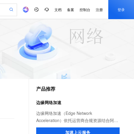
文档
备案
控制台
注册
登录
验
作计划
器
AI 活动
专业服务
服务伙伴合作计划
开发者社区
加入我们
产品动态
服务平台百炼
阿里云 OPC 创新助力计划
一站式生成采购清单，支持单品或批量购买
io：打造专属 AI 语音助手
S产品伙伴计划（繁花）
峰会
CS
造的大模型服务与应用开发平台
一句话生成原生可编辑精美 PPT 文稿
AI 生产力先锋
Al MaaS 服务伙伴赋能合作
域名
博文
Careers
至高可申请百万元
Qwen3.8-Max 模型上线
开启高性价比 AI 编程新体验
弹性可伸缩的云计算服务
Qwen-Audio-3.0-Realtime 端到端实时语音角色扮演
输入一句话想法, 轻松生成专业的 PPT
先锋实践拓展 AI 生产力的边界
Token 补贴，五大权
计划
海大会
伙伴信用分合作计划
商标
问答
社会招聘
益加速 OPC 成功
eek-V4-Pro
SS
一键部署幻兽帕鲁游戏服务器
飞天发布时刻
HOT
Open Search 向量检索版支
划
备案
电子书
校园招聘
pSeek-V4-Pro
视频创作，一键激活电商全链路生产力
稳定、安全、高性价比、高性能的云存储服务
一键购买专属联机服务器，轻松开启游戏
所见，即是所愿
持视频检索 Pipeline 功能
更多支持
划
公司注册
镜像站
视频生成
语音识别与合成
专属 QwenPaw
漫剧工坊：一站式动画创作平台
AI 实训营
HOT
应用身份服务 (IDaaS)
合作伙伴培训与认证
产品推荐
划
上云迁移
站生成，高效打造优质广告素材
全接入的云上超级电脑
从聊天伙伴进化为能主动干活的本地数字员工
快速生产连贯的高质量长漫剧
从基础到进阶，Agent 创客手把手教你
OpenClaw 管理能力上线
e-1.1-T2V
Qwen3-TTS-Flash
lScope
我要反馈
查询合作伙伴
畅细腻的高质量视频
离线语音合成大模型，多语言方言自适应，低延迟高稳定
n Alibaba Cloud ISV 合作
代维服务
建企业门户网站
10 分钟搭建微信、支付宝小程序
边缘网络加速
MaxCompute MaxFrame 提
创新加速
ope
登录合作伙伴管理后台
我要建议
站，无忧落地极速上线
以可视化方式快速构建移动和 PC 门户网站
国内短信简单易用，安全可靠，秒级触达，全球覆盖200+国家和地区。
高效部署网站，快速应用到小程序
供自动弹性内存功能
e-1.1-I2V
Cosyvoice-V3-Flash
边缘网络加速（Edge Network
安全
畅自然，细节丰富
高表现力语音合成大模型，语音克隆听感自然
我要投诉
PolarDB
Acceleration）依托运营商合规资源结合阿里
上云场景组合购
Milvus 弹性伸缩功能新增节
伴
漫剧创作，剧本、分镜、视频高效生成
100%兼容MySQL、PostgreSQL，兼容Oracle，支持集中和分布式
覆盖90%+业务场景，专享组合折扣价
点支持范围
云服务优势，为用户提供稳定安全、高速、
2V
VPN
Fun-ASR
加速上云服务