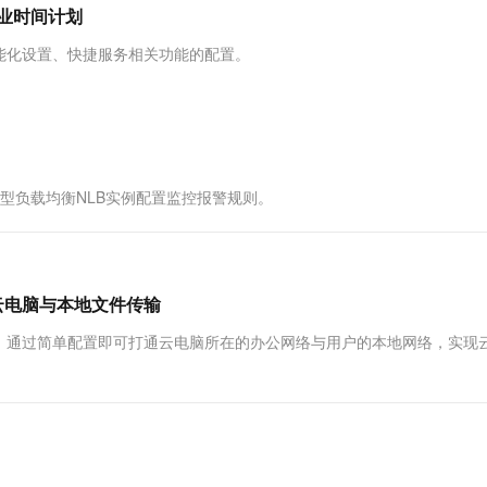
服务生态伙伴
视觉 Coding、空间感知、多模态思考等全面升级
1M上下文，专为长程任务能力而生
云工开物
营业时间计划
企业应用
Works
Night Plan 支持 Qwen 3.8-Max
云原生大数据计算服务 MaxCompute
AI 办公
容器服务 Kub
NEW
Red Hat
30+ 款产品免费体验
Data Agent 驱动的一站式 Data+AI 开发治理平台
夜间 5 折，Qwen/Meoo/TokenPlan 客户专享
面向分析的企业级SaaS模式云数据仓库
AI智能应用
提供一站式管
科研合作
能化设置、快捷服务相关功能的配置。
ERP
堂（旗舰版）
SUSE
智能客服
AI 应用构建
大模型原生
CRM
防护产品
2个月
自动承接线索
建站小程序
Qoder
大模型服务平台百炼-应用模版
OA 办公系统
HOT
NEW
面向真实软件
个人版上线、团队版降价；千问3.8-Max首发发尝鲜
丰富多元化的应用模版和解决方案
力提升
财税管理
模板建站
络型负载均衡NLB实例配置监控报警规则。
万有无界
大模型服务平台百炼-智能体
400电话
定制建站
的模型效果
灵活可视化地构建企业级 Agent
方案
广告营销
模板小程序
秒悟
人工智能平台 PAI
定制小程序
云端极速 AI 
新一代 AI 视频生成模型，深度适配广告营销等场景
AI Native 的算法工程平台，一站式完成建模、训练、推理服务部署
云电脑与本地文件传输
APP 开发
，通过简单配置即可打通云电脑所在的办公网络与用户的本地网络，实现
建站系统
AI 应用
10分钟微调：让0.6B模型媲美235B模
多模态数据信
型
依托云原生高可用架构,实现Dify私有化部署
用1%尺寸在特定领域达到大模型90%以上效果