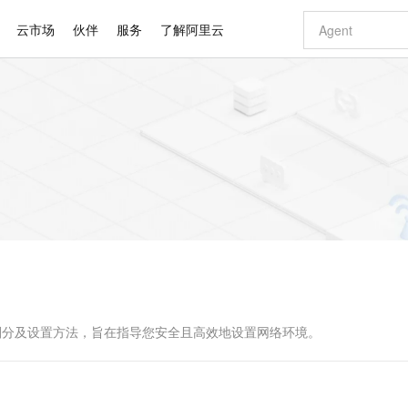
云市场
伙伴
服务
了解阿里云
AI 特惠
数据与 API
成为产品伙伴
企业增值服务
最佳实践
价格计算器
AI 场景体
基础软件
产品伙伴合
阿里云认证
市场活动
配置报价
大模型
自助选配和估算价格
新方式
睿译宝，AI翻译排版一步到位
智启 AI 普惠权益
产品生态集成认证中心
企业支持计划
云上春晚
域名与网站
千问官方 MaaS 平台，为开发者和 Agent 而生，新用户赠送 1 亿 + tokens 额度
Qwen Aud
AI Coding
阿里云Maa
2026 阿里云
云服务器 E
为企业打
数据集
Windows
大模型认证
模型
NEW
NEW
交付可用成果
值低价云产品抢先购
上传文档即自动完成翻译和格式还原
至高享 1亿+免费 tokens，加速 Al 应用落地
提供智能易用的域名与建站服务
智能编程，一键
安全可靠、
产品生态伙伴
专家技术服务
云上奥运之旅
弹性计算合作
阿里云中企出
手机三要素
宝塔 Linux
全部认证
价格优势
有专属领域专家
GLM-5.2：长任务时代开源旗舰模型
阿里云 OPC 创新助力计划
千问大模型
即刻拥有 DeepS
AI 电商营销
对象存储 O
大模型
产品生态伙伴工作台
企业增值服务台
云栖战略参考
云存储合作计
云栖大会
身份实名认证
CentOS
训练营
推动算力普惠，释放技术红利
最高返9万
多领域专家智能体,一键组建 AI 虚拟交付团队
快速构建应用程序和网站，即刻迈出上云第一步
至高百万元 Token 补贴，加速一人公司成长
多元化、高性能、安全可靠的大模型服务
真正可用的 1M 上下文,一次完成代码全链路开发
轻松解锁专属 Dee
从图文生成到
云上的中国
数据库合作计
活动全景
短信
Docker
图片和
站式影视创作平台
Hermes Agent，打造自进化智能体
Token Plan 模型订阅计划
数字证书管理服务（原SSL证书）
5 分钟轻松部署
AI 广告创作
无影云电脑
企业成长
NEW
信息公告
看见新力量
云网络合作计
OCR 文字识别
JAVA
证享300元代金券
可视化编排打通从文字构思到成片全链路闭环
全托管，含MySQL、PostgreSQL、SQL Server、MariaDB多引擎
自主进化，持久记忆，越用越聪明
Qwen3.8-Max 首发尝鲜，限时加量 10 倍，夜间低至2折
实现全站HTTPS，呈现可信的WEB访问
图文、视频一
随时随地安
Kimi-K3
HappyHors
NEW
魔搭 Mode
loud
服务实践
官网公告
Kimi 最新旗舰模型，长程编程与推理利器
让文字生成流
金融模力时刻
Salesforce O
版
发票查验
全能环境
Claude Code + GStack 打造工程团队
千问办公，限时限量积分加倍
Qoder
低代码高效构
AI 建站
短信服务
型
NEW
作计划
计划
创新中心
魔搭 ModelSc
健康状态
理服务
让AI从“聊天伙伴”进化为能干活的“数字员工”
安装技能 GStack，拥有专属 AI 工程团队
你的AI工作搭子，覆盖日常办公高频场景
面向真实软件的智能体编程平台
0 代码专业建
的类型划分及设置方法，旨在指导您安全且高效地设置网络环境。
客户案例
天气预报查询
操作系统
Deepseek-v4-pro
HappyHors
态合作计划
态智能体模型
旗舰 MoE 大模型，百万上下文与顶尖推理能力
图生视频，流
同享
万小智 AI 建站低至 15元/月
Qoder CN
AI 短剧/漫剧
云原生数据库 
快递物流查询
WordPress
成为服务伙
高校合作
点，立即开启云上创新
覆盖公网/内网、递归/权威、移动APP等全场景解析服务
送.CN域名，送备案服务码
基于千问大模型等，支持代码智能生成、研发智能问答
AI助力短剧
GLM-5.2
Wan2.7-T
Ubuntu