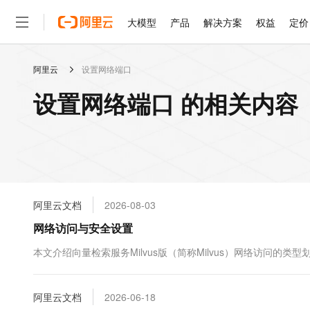
大模型
产品
解决方案
权益
定价
阿里云
设置网络端口
大模型
产品
解决方案
权益
定价
云市场
伙伴
服务
了解阿里云
精选产品
精选解决方案
普惠上云
产品定价
精选商城
成为销售伙伴
售前咨询
为什么选择阿里云
千问AI平台
设置网络端口 的相关内容
了解云产品的定价详情
大模型服务平台百炼
千问办公，解锁你的工作
普惠上云 官方力荐
分销伙伴
在线服务
网站建设
什么是云计算
大
大模型服务与应用平台
企业级Agent产品，直接
云服务器38元/年起，超
咨询伙伴
多端小程序
技术领先
云上成本管理
售后服务
轻量应用服务器
Agency Agents：拥
官方推荐返现计划
大模型
精选产品
精选解决方案
Salesforce 国际版订阅
稳定可靠
管理和优化成本
推荐新用户得奖励，单订单
销售伙伴合作计划
自助服务
友盟天域
安全合规
人工智能与机器学习
AI
文本生成
云数据库 RDS
HappyHorse 打造一
云工开物
无影生态合作计划
在线服务
阿里云文档
2026-08-03
观测云
分析师报告
高校专属算力普惠，学生认
计算
互联网应用开发
Qwen3.8-Max
HOT
Salesforce On Alibaba C
工单服务
网络访问与安全设置
智能体时代全能旗舰模型
Tuya 物联网平台阿里云
研究报告与白皮书
人工智能平台 PAI
快速拥有专属 OpenClaw
大模
Consulting Partner 合
大数据
容器
免费试用
短信专区
一站式AI开发、训练和推
本文介绍向量检索服务Milvus版（简称Milvus）网络访问
蓝凌 OA
Qwen3.7-Plus
AI 大模型销售与服务生
现代化应用
存储
天池大赛
能看、能想、能动手的多模
云解析DNS
解决方案免费试用 新老
电子合同
最高领取价值200元试用
安全
阿里云文档
网络与CDN
2026-06-18
AI 算法大赛
Qwen3-VL-Plus
畅捷通