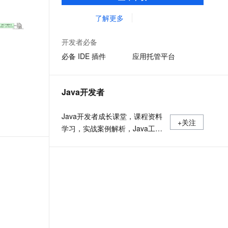
准，您可以在任何常用操作系统（包括
文戏情感细腻自然，动作戏激烈拳拳到肉，实现更强表演能力
支持中英文自由切换，具备更强的噪声鲁棒性
ernetes 版 ACK
云聚AI 严选权益
AI 原生数据库服务发布
SSL 证书
Linux、Windows 和 macOS）上开发 Java
了解更多
，一键激活高效办公新体验
理容器应用的 K8s 服务
精选AI产品，从模型到应用全链提效
Agent 数据网关
应用程序。
堡垒机
AI 用量加速计划
云原生数据库 PolarDB
开发者必备
应用
防火墙
、识别商机，让客服更高效、服务更出色。
新老同享，达量后返
Agentic Database 发布
必备 IDE 插件
应用托管平台
千问办公
主机安全
NEW
的智能体编程平台
一站式AI生产力平台
Java开发者
AI 应用及服务市场
伶鹊
企业级人与Agent协作平台，接入和调度多个数字员工
智能客服平台，对话机器人、对话分析、智能外呼
Java开发者成长课堂，课程资料
AI 应用
+关注
学习，实战案例解析，Java工程
大模型服务平台百炼 - 全妙
大模型
应用创作平台
师必备词汇等你来~
多模态内容创作工具，已接入 DeepSeek
自然语言处理
数据标注
机器学习
息提取
与 AI 智能体进行实时音视频通话
从文本、图片、视频中提取结构化的属性信息
构建支持视频理解的 AI 音视频实时通话应用