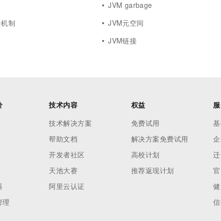
JVM garbage
全机制
JVM元空间
JVM链接
价
技术内容
权益
服
技术解决方案
免费试用
基
帮助文档
解决方案免费试用
企
开发者社区
高校计划
迁
天池大赛
推荐返现计划
官
器
阿里云认证
健
管理
信