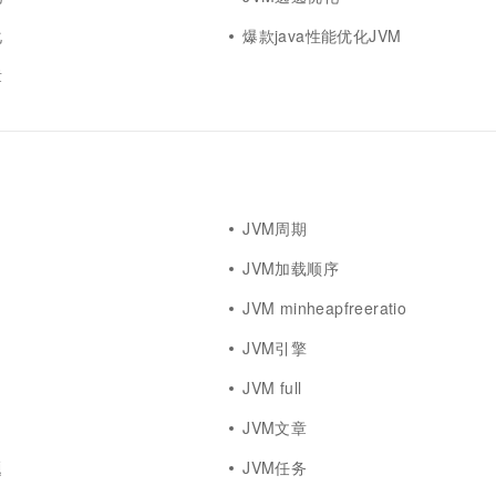
一个 AI 助手
超强辅助，Bol
即刻拥有 DeepSeek-R1 满血版
化
爆款java性能优化JVM
在企业官网、通讯软件中为客户提供 AI 客服
多种方案随心选，轻松解锁专属 DeepSeek
章
JVM周期
JVM加载顺序
JVM minheapfreeratio
JVM引擎
JVM full
JVM文章
题
JVM任务