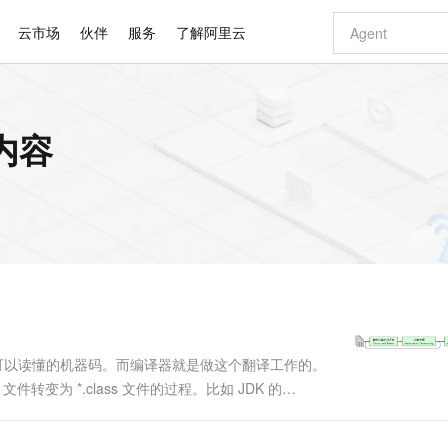
云市场
伙伴
服务
了解阿里云
AI 特惠
数据与 API
成为产品伙伴
企业增值服务
最佳实践
价格计算器
AI 场景体
基础软件
产品伙伴合
阿里云认证
市场活动
配置报价
大模型
内容
自助选配和估算价格
新方式
睿译宝，AI翻译排版一步到位
智启 AI 普惠权益
产品生态集成认证中心
企业支持计划
云上春晚
域名与网站
千问官方 MaaS 平台，为开发者和 Agent 而生，新用户赠送 1 亿 + tokens 额度
Qwen Aud
AI Coding
阿里云Maa
2026 阿里云
云服务器 E
为企业打
数据集
Windows
大模型认证
模型
NEW
NEW
交付可用成果
值低价云产品抢先购
上传文档即自动完成翻译和格式还原
至高享 1亿+免费 tokens，加速 Al 应用落地
提供智能易用的域名与建站服务
智能编程，一键
安全可靠、
产品生态伙伴
专家技术服务
云上奥运之旅
弹性计算合作
阿里云中企出
手机三要素
宝塔 Linux
全部认证
价格优势
有专属领域专家
GLM-5.2：长任务时代开源旗舰模型
阿里云 OPC 创新助力计划
千问大模型
即刻拥有 DeepS
AI 电商营销
对象存储 O
大模型
产品生态伙伴工作台
企业增值服务台
云栖战略参考
云存储合作计
云栖大会
身份实名认证
CentOS
训练营
推动算力普惠，释放技术红利
最高返9万
多领域专家智能体,一键组建 AI 虚拟交付团队
快速构建应用程序和网站，即刻迈出上云第一步
至高百万元 Token 补贴，加速一人公司成长
多元化、高性能、安全可靠的大模型服务
真正可用的 1M 上下文,一次完成代码全链路开发
轻松解锁专属 Dee
从图文生成到
云上的中国
数据库合作计
活动全景
短信
Docker
图片和
站式影视创作平台
Hermes Agent，打造自进化智能体
Token Plan 模型订阅计划
数字证书管理服务（原SSL证书）
5 分钟轻松部署
AI 广告创作
无影云电脑
企业成长
NEW
信息公告
看见新力量
云网络合作计
OCR 文字识别
JAVA
证享300元代金券
可视化编排打通从文字构思到成片全链路闭环
全托管，含MySQL、PostgreSQL、SQL Server、MariaDB多引擎
自主进化，持久记忆，越用越聪明
Qwen3.8-Max 首发尝鲜，限时加量 10 倍，夜间低至2折
实现全站HTTPS，呈现可信的WEB访问
图文、视频一
随时随地安
Kimi-K3
HappyHors
NEW
魔搭 Mode
loud
服务实践
官网公告
Kimi 最新旗舰模型，长程编程与推理利器
让文字生成流
金融模力时刻
Salesforce O
版
发票查验
全能环境
Claude Code + GStack 打造工程团队
千问办公，限时限量积分加倍
Qoder
低代码高效构
AI 建站
短信服务
型
NEW
作计划
计划
创新中心
魔搭 ModelSc
健康状态
理服务
让AI从“聊天伙伴”进化为能干活的“数字员工”
安装技能 GStack，拥有专属 AI 工程团队
你的AI工作搭子，覆盖日常办公高频场景
面向真实软件的智能体编程平台
0 代码专业建
机器可以读懂的机器码。而编译器就是做这个翻译工作的。
客户案例
天气预报查询
操作系统
Deepseek-v4-pro
HappyHors
态合作计划
件转变为 *.class 文件的过程。比如 JDK 的
态智能体模型
旗舰 MoE 大模型，百万上下文与顶尖推理能力
图生视频，流
同享
万小智 AI 建站低至 15元/月
Qoder CN
AI 短剧/漫剧
云原生数据库 
快递物流查询
WordPress
成为服务伙
器，在「运行期...
高校合作
点，立即开启云上创新
覆盖公网/内网、递归/权威、移动APP等全场景解析服务
送.CN域名，送备案服务码
基于千问大模型等，支持代码智能生成、研发智能问答
AI助力短剧
GLM-5.2
Wan2.7-T
Ubuntu