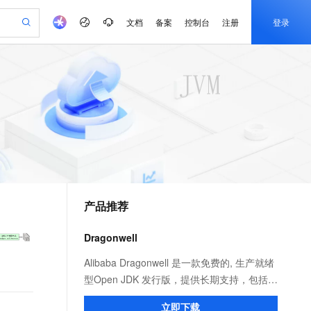
文档
备案
控制台
注册
登录
验
作计划
器
AI 活动
专业服务
服务伙伴合作计划
开发者社区
加入我们
产品动态
服务平台百炼
阿里云 OPC 创新助力计划
一站式生成采购清单，支持单品或批量购买
io：打造专属 AI 语音助手
S产品伙伴计划（繁花）
峰会
CS
造的大模型服务与应用开发平台
一句话生成原生可编辑精美 PPT 文稿
AI 生产力先锋
Al MaaS 服务伙伴赋能合作
域名
博文
Careers
至高可申请百万元
Qwen3.8-Max 模型上线
开启高性价比 AI 编程新体验
弹性可伸缩的云计算服务
Qwen-Audio-3.0-Realtime 端到端实时语音角色扮演
输入一句话想法, 轻松生成专业的 PPT
先锋实践拓展 AI 生产力的边界
Token 补贴，五大权
计划
海大会
伙伴信用分合作计划
商标
问答
社会招聘
益加速 OPC 成功
eek-V4-Pro
SS
一键部署幻兽帕鲁游戏服务器
飞天发布时刻
HOT
Open Search 向量检索版支
划
备案
电子书
校园招聘
pSeek-V4-Pro
视频创作，一键激活电商全链路生产力
稳定、安全、高性价比、高性能的云存储服务
一键购买专属联机服务器，轻松开启游戏
所见，即是所愿
持视频检索 Pipeline 功能
更多支持
划
公司注册
镜像站
视频生成
语音识别与合成
专属 QwenPaw
漫剧工坊：一站式动画创作平台
AI 实训营
HOT
应用身份服务 (IDaaS)
合作伙伴培训与认证
产品推荐
划
上云迁移
站生成，高效打造优质广告素材
全接入的云上超级电脑
从聊天伙伴进化为能主动干活的本地数字员工
快速生产连贯的高质量长漫剧
从基础到进阶，Agent 创客手把手教你
OpenClaw 管理能力上线
e-1.1-T2V
Qwen3-TTS-Flash
lScope
我要反馈
查询合作伙伴
畅细腻的高质量视频
离线语音合成大模型，多语言方言自适应，低延迟高稳定
n Alibaba Cloud ISV 合作
代维服务
建企业门户网站
10 分钟搭建微信、支付宝小程序
Dragonwell
MaxCompute MaxFrame 提
创新加速
ope
登录合作伙伴管理后台
我要建议
站，无忧落地极速上线
以可视化方式快速构建移动和 PC 门户网站
国内短信简单易用，安全可靠，秒级触达，全球覆盖200+国家和地区。
高效部署网站，快速应用到小程序
供自动弹性内存功能
e-1.1-I2V
Cosyvoice-V3-Flash
Alibaba Dragonwell 是一款免费的, 生产就绪
安全
畅自然，细节丰富
高表现力语音合成大模型，语音克隆听感自然
我要投诉
PolarDB
型Open JDK 发行版，提供长期支持，包括性
上云场景组合购
Milvus 弹性伸缩功能新增节
伴
漫剧创作，剧本、分镜、视频高效生成
100%兼容MySQL、PostgreSQL，兼容Oracle，支持集中和分布式
覆盖90%+业务场景，专享组合折扣价
点支持范围
能增强和安全修复。完全兼容 Java SE 标
2V
VPN
Fun-ASR
立即下载