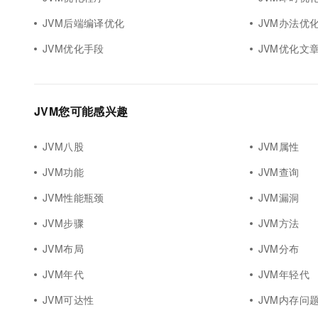
10 分钟在聊天系统中增加
专有云
JVM后端编译优化
JVM办法优
JVM优化手段
JVM优化文
JVM您可能感兴趣
JVM八股
JVM属性
JVM功能
JVM查询
JVM性能瓶颈
JVM漏洞
JVM步骤
JVM方法
JVM布局
JVM分布
JVM年代
JVM年轻代
JVM可达性
JVM内存问