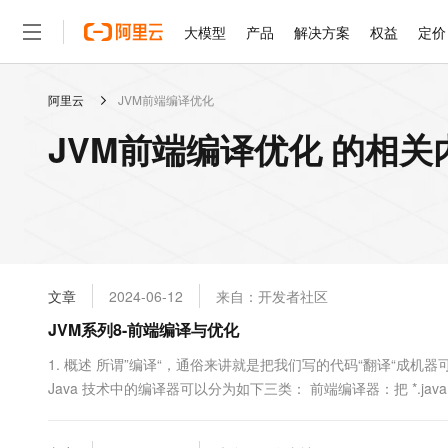
大模型
产品
解决方案
权益
定价
阿里云
JVM前端编译优化
大模型
产品
解决方案
权益
定价
云市场
伙伴
服务
了解阿里云
精选产品
精选解决方案
普惠上云
产品定价
精选商城
成为销售伙伴
售前咨询
为什么选择阿里云
千问AI平台
JVM前端编译优化 的相关
了解云产品的定价详情
大模型服务平台百炼
千问办公，解锁你的工作
普惠上云 官方力荐
分销伙伴
在线服务
网站建设
什么是云计算
大
大模型服务与应用平台
企业级Agent产品，直接
云服务器38元/年起，超
咨询伙伴
多端小程序
技术领先
云上成本管理
售后服务
轻量应用服务器
Agency Agents：拥
官方推荐返现计划
大模型
精选产品
精选解决方案
Salesforce 国际版订阅
稳定可靠
管理和优化成本
推荐新用户得奖励，单订单
销售伙伴合作计划
自助服务
友盟天域
安全合规
人工智能与机器学习
AI
文本生成
云数据库 RDS
HappyHorse 打造一
云工开物
无影生态合作计划
在线服务
文章
2024-06-12
来自：开发者社区
观测云
分析师报告
高校专属算力普惠，学生认
计算
互联网应用开发
Qwen3.8-Max
HOT
Salesforce On Alibaba C
工单服务
JVM系列8-前端编译与优化
智能体时代全能旗舰模型
Tuya 物联网平台阿里云
研究报告与白皮书
人工智能平台 PAI
快速拥有专属 OpenClaw
大模
Consulting Partner 合
大数据
容器
免费试用
短信专区
一站式AI开发、训练和推
1. 概述 所谓”编译“，通俗来讲就是把我们写的代码“翻译“成
蓝凌 OA
Qwen3.7-Plus
AI 大模型销售与服务生
现代化应用
Java 技术中的编译器可以分为如下三类： 前端编译器：把 *.java 文
存储
天池大赛
能看、能想、能动手的多模
云解析DNS
解决方案免费试用 新老
电子合同
Javac。 即时编译器：Just In Time Compiler，常称 JIT 编译
最高领取价值200元试用
安全
网络与CDN
AI 算法大赛
Qwen3-VL-Plus
畅捷通