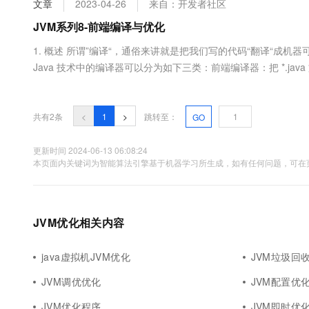
文章
2023-04-26
来自：开发者社区
大数据开发治理平台 Data
AI 产品 免费试用
网络
安全
云开发大赛
Tableau 订阅
JVM系列8-前端编译与优化
1亿+ 大模型 tokens 和 
可观测
入门学习赛
中间件
AI空中课堂在线直播课
1. 概述 所谓”编译“，通俗来讲就是把我们写的代码“翻译“成
云防火墙
140+云产品 免费试用
大模型服务
Java 技术中的编译器可以分为如下三类：前端编译器：把 *.java 文
上云与迁云
云原生的云上边界网络安全
产品新客免费试用，最长1
数据库
Javac。即时编译器：Just In Time Compiler，常称 
生态解决方案
千问AI平台-Token Plan
企业出海
大模型ACA认证体验
如 HotSpot....
大数据计算
助力企业全员 AI 认知与能
行业生态解决方案
共有2条
<
1
>
跳转至：
GO
政企业务
媒体服务
千问AI平台-模型体验
开发者生态解决方案
在线体验全尺寸、多种模态
更新时间 2024-06-13 06:08:24
企业服务与云通信
本页面内关键词为智能算法引擎基于机器学习所生成，如有任何问题，可在页
AI 开发和 AI 应用解决
Happy 系列大模型
域名与网站
终端用户计算
JVM优化相关内容
Serverless
大模型解决方案
java虚拟机JVM优化
JVM垃圾回
开发工具
快速部署 Dify，高效搭建 
JVM调优优化
JVM配置优
迁移与运维管理
JVM优化程序
JVM即时优