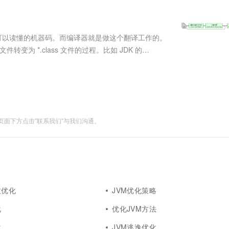
服务生态伙伴
视觉 Coding、空间感知、多模态思考等全面升级
1M上下文，专为长程任务能力而生
云工开物
企业应用
Works
Night Plan 支持 Qwen 3.8-Max
云原生大数据计算服务 MaxCompute
AI 办公
容器服务 Kub
NEW
Red Hat
30+ 款产品免费体验
Data Agent 驱动的一站式 Data+AI 开发治理平台
夜间 5 折，Qwen/Meoo/TokenPlan 客户专享
面向分析的企业级SaaS模式云数据仓库
AI智能应用
提供一站式管
科研合作
ERP
堂（旗舰版）
SUSE
机器可以读懂的机器码。而编译器就是做这个翻译工作的。
智能客服
AI 应用构建
大模型原生
CRM
件转变为 *.class 文件的过程。比如 JDK 的
防护产品
2个月
自动承接线索
JIT 编译器，在「运行期」把字节码转变为本地机器码的过程。比
建站小程序
Qoder
大模型服务平台百炼-应用模版
OA 办公系统
HOT
NEW
面向真实软件
个人版上线、团队版降价；千问3.8-Max首发发尝鲜
丰富多元化的应用模版和解决方案
力提升
财税管理
模板建站
万有无界
大模型服务平台百炼-智能体
400电话
定制建站
的模型效果
灵活可视化地构建企业级 Agent
面下方点击"联系我们"与我们沟通。
方案
广告营销
模板小程序
秒悟
人工智能平台 PAI
定制小程序
云端极速 AI 
新一代 AI 视频生成模型，深度适配广告营销等场景
AI Native 的算法工程平台，一站式完成建模、训练、推理服务部署
APP 开发
建站系统
收优化
JVM优化策略
AI 应用
10分钟微调：让0.6B模型媲美235B模
多模态数据信
化
优化JVM方法
型
依托云原生高可用架构,实现Dify私有化部署
用1%尺寸在特定领域达到大模型90%以上效果
化
JVM逃逸优化