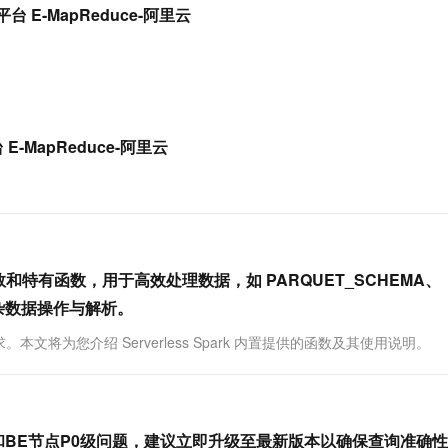
服务生态伙伴
视觉 Coding、空间感知、多模态思考等全面升级
1M上下文，专为长程任务能力而生
云工开物
台 E-MapReduce-阿里云
企业应用
Works
Night Plan 支持 Qwen 3.8-Max
云原生大数据计算服务 MaxCompute
AI 办公
容器服务 Kub
NEW
Red Hat
30+ 款产品免费体验
Data Agent 驱动的一站式 Data+AI 开发治理平台
夜间 5 折，Qwen/Meoo/TokenPlan 客户专享
面向分析的企业级SaaS模式云数据仓库
AI智能应用
提供一站式管
科研合作
ERP
堂（旗舰版）
SUSE
智能客服
AI 应用构建
大模型原生
CRM
防护产品
2个月
自动承接线索
建站小程序
Qoder
大模型服务平台百炼-应用模版
OA 办公系统
HOT
NEW
E-MapReduce-阿里云
面向真实软件
个人版上线、团队版降价；千问3.8-Max首发发尝鲜
丰富多元化的应用模版和解决方案
力提升
财税管理
模板建站
万有无界
大模型服务平台百炼-智能体
400电话
定制建站
的模型效果
灵活可视化地构建企业级 Agent
方案
广告营销
模板小程序
秒悟
人工智能平台 PAI
定制小程序
云端极速 AI 
新一代 AI 视频生成模型，深度适配广告营销等场景
AI Native 的算法工程平台，一站式完成建模、训练、推理服务部署
源函数和特有函数，用于高效处理数据，如 PARQUET_SCHEMA、
持复杂数据操作与解析。
APP 开发
求。本文将为您介绍 Serverless Spark 内置提供的函数及其使用说明。
建站系统
AI 应用
10分钟微调：让0.6B模型媲美235B模
多模态数据信
型
依托云原生高可用架构,实现Dify私有化部署
FE和BE节点P0级问题，建议立即升级至最新版本以确保查询准确
用1%尺寸在特定领域达到大模型90%以上效果