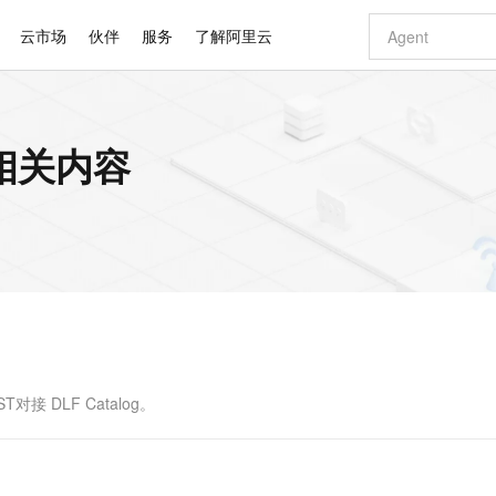
云市场
伙伴
服务
了解阿里云
AI 特惠
数据与 API
成为产品伙伴
企业增值服务
最佳实践
价格计算器
AI 场景体
基础软件
产品伙伴合
阿里云认证
市场活动
配置报价
大模型
 的相关内容
自助选配和估算价格
新方式
睿译宝，AI翻译排版一步到位
智启 AI 普惠权益
产品生态集成认证中心
企业支持计划
云上春晚
域名与网站
千问官方 MaaS 平台，为开发者和 Agent 而生，新用户赠送 1 亿 + tokens 额度
Qwen Aud
AI Coding
阿里云Maa
2026 阿里云
云服务器 E
为企业打
数据集
Windows
大模型认证
模型
NEW
NEW
交付可用成果
值低价云产品抢先购
上传文档即自动完成翻译和格式还原
至高享 1亿+免费 tokens，加速 Al 应用落地
提供智能易用的域名与建站服务
智能编程，一键
安全可靠、
产品生态伙伴
专家技术服务
云上奥运之旅
弹性计算合作
阿里云中企出
手机三要素
宝塔 Linux
全部认证
价格优势
有专属领域专家
GLM-5.2：长任务时代开源旗舰模型
阿里云 OPC 创新助力计划
千问大模型
即刻拥有 DeepS
AI 电商营销
对象存储 O
大模型
产品生态伙伴工作台
企业增值服务台
云栖战略参考
云存储合作计
云栖大会
身份实名认证
CentOS
训练营
推动算力普惠，释放技术红利
最高返9万
多领域专家智能体,一键组建 AI 虚拟交付团队
快速构建应用程序和网站，即刻迈出上云第一步
至高百万元 Token 补贴，加速一人公司成长
多元化、高性能、安全可靠的大模型服务
真正可用的 1M 上下文,一次完成代码全链路开发
轻松解锁专属 Dee
从图文生成到
云上的中国
数据库合作计
活动全景
短信
Docker
图片和
站式影视创作平台
Hermes Agent，打造自进化智能体
Token Plan 模型订阅计划
数字证书管理服务（原SSL证书）
5 分钟轻松部署
AI 广告创作
无影云电脑
企业成长
NEW
信息公告
看见新力量
云网络合作计
OCR 文字识别
JAVA
证享300元代金券
可视化编排打通从文字构思到成片全链路闭环
全托管，含MySQL、PostgreSQL、SQL Server、MariaDB多引擎
自主进化，持久记忆，越用越聪明
Qwen3.8-Max 首发尝鲜，限时加量 10 倍，夜间低至2折
实现全站HTTPS，呈现可信的WEB访问
图文、视频一
随时随地安
Kimi-K3
HappyHors
NEW
魔搭 Mode
loud
服务实践
官网公告
Kimi 最新旗舰模型，长程编程与推理利器
让文字生成流
金融模力时刻
Salesforce O
版
发票查验
全能环境
Claude Code + GStack 打造工程团队
千问办公，限时限量积分加倍
Qoder
低代码高效构
AI 建站
短信服务
型
NEW
作计划
计划
创新中心
魔搭 ModelSc
健康状态
理服务
让AI从“聊天伙伴”进化为能干活的“数字员工”
安装技能 GStack，拥有专属 AI 工程团队
你的AI工作搭子，覆盖日常办公高频场景
面向真实软件的智能体编程平台
0 代码专业建
T对接 DLF Catalog。
客户案例
天气预报查询
操作系统
Deepseek-v4-pro
HappyHors
态合作计划
态智能体模型
旗舰 MoE 大模型，百万上下文与顶尖推理能力
图生视频，流
同享
万小智 AI 建站低至 15元/月
Qoder CN
AI 短剧/漫剧
云原生数据库 
快递物流查询
WordPress
成为服务伙
高校合作
点，立即开启云上创新
覆盖公网/内网、递归/权威、移动APP等全场景解析服务
送.CN域名，送备案服务码
基于千问大模型等，支持代码智能生成、研发智能问答
AI助力短剧
GLM-5.2
Wan2.7-T
Ubuntu