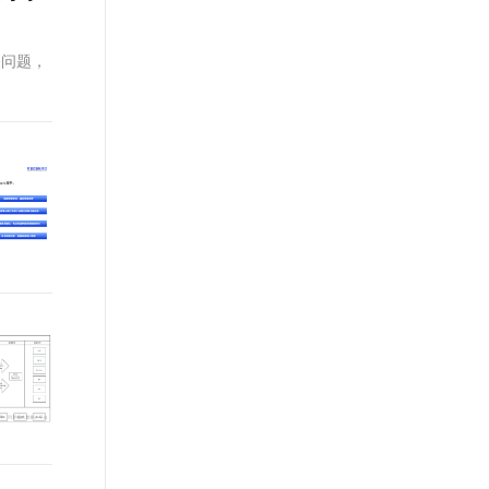
t.diy 一步搞定创意建站
构建大模型应用的安全防护体系
通过自然语言交互简化开发流程,全栈开发支持
通过阿里云安全产品对 AI 应用进行安全防护
关问题，