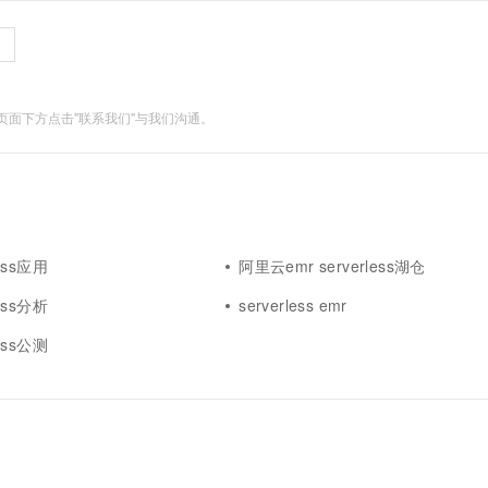
面下方点击"联系我们"与我们沟通。
less应用
阿里云emr serverless湖仓
less分析
serverless emr
less公测