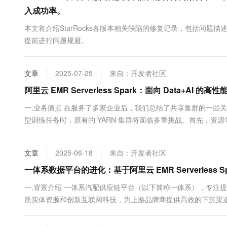
10 分钟在聊天系统中增加
入成功率。
专有云
本文将介绍StarRocks各版本相关缺陷的修复记录，包括问
提前进行问题规避。
文章
2025-07-25
来自：开发者社区
阿里云 EMR Serverless Spark：面向 Data+AI 的高性能
一.业务痛点 在服务了多家企业后，我们总结了共享集群的一些
型训练任务时，原有的 YARN 集群将面临多重挑战。首先，资
不及时，而在波谷时段又会出现大量资源闲置，但我们仍需为这
某个任务失控，可能会导致整个平台瘫痪。其次，这样的集群不利于
文章
2025-06-18
来自：开发者社区
一体系数据平台的进化：基于阿里云 EMR Serverless S
一.背景介绍 一体系汽配供应链平台（以下简称一体系），专注
质实体资源和创新互联网科技，为上游品牌商提供高效的下沉渠
更便捷可靠，实现行业数字化转型。 随着企业对实时数据分析、
量庞大且持续增长、数据呈现半结构化...