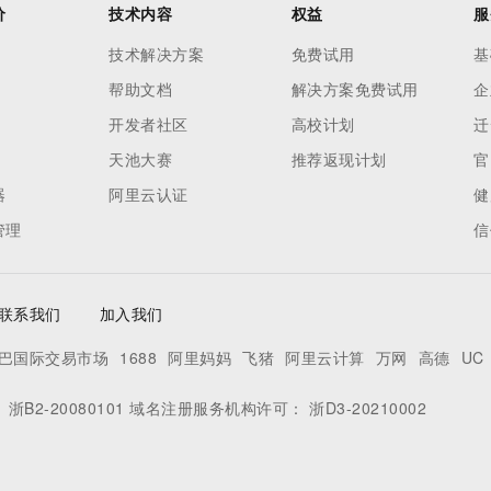
价
技术内容
权益
服
技术解决方案
免费试用
基
帮助文档
解决方案免费试用
企
开发者社区
高校计划
迁
天池大赛
推荐返现计划
官
器
阿里云认证
健
管理
信
联系我们
加入我们
巴国际交易市场
1688
阿里妈妈
飞猪
阿里云计算
万网
高德
UC
：
浙B2-20080101
域名注册服务机构许可：
浙D3-20210002