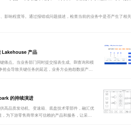
一个 AI 助手
超强辅助，Bol
即刻拥有 DeepSeek-R1 满血版
在企业官网、通讯软件中为客户提供 AI 客服
多种方案随心选，轻松解锁专属 DeepSeek
题描述、影响程度等。通过报错或问题描述，检查当前的业务中是否产生了相
 Lakehouse 产品
关键痛点。当业务部门同时提交报表生成、BI查询和模
源争抢会导致关键任务的延迟，业务方会抱怨数据产出
些闲置资源付费。这种共享集群环境较为脆弱，一旦
成...
park 的持续演进
提供高品质发动机、变速箱、底盘技术零部件，融汇优
道，为下游零售商带来可信赖的产品和服务，让采购
AI 能力和大规模数据处理的需求不断增长，平台数据