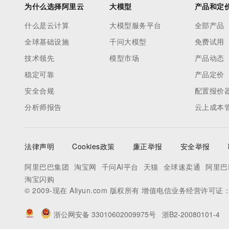
为什么选择阿里云
大模型
产品和定
什么是云计算
大模型服务平台
全部产品
全球基础设施
千问大模型
免费试用
技术领先
模型市场
产品动态
稳定可靠
产品定价
安全合规
配置报价
分析师报告
云上成本
法律声明
Cookies政策
廉正举报
安全举报
阿里巴巴集团
淘宝网
千问AI平台
天猫
全球速卖通
阿里巴
淘宝闪购
© 2009-现在 Aliyun.com 版权所有 增值电信业务经营许可证
浙公网安备 33010602009975号
浙B2-20080101-4