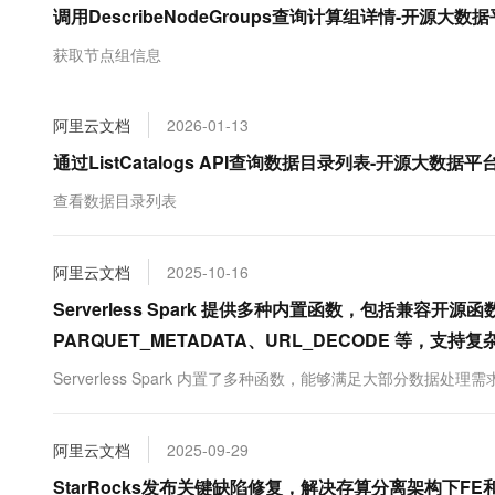
调用DescribeNodeGroups查询计算组详情-开源大数据平
大数据开发治理平台 Data
AI 产品 免费试用
网络
安全
云开发大赛
Tableau 订阅
1亿+ 大模型 tokens 和 
获取节点组信息
可观测
入门学习赛
中间件
AI空中课堂在线直播课
云防火墙
140+云产品 免费试用
大模型服务
上云与迁云
云原生的云上边界网络安全
产品新客免费试用，最长1
数据库
阿里云文档
2026-01-13
生态解决方案
千问AI平台-Token Plan
企业出海
大模型ACA认证体验
通过ListCatalogs API查询数据目录列表-开源大数据平台 
大数据计算
助力企业全员 AI 认知与能
行业生态解决方案
政企业务
查看数据目录列表
媒体服务
千问AI平台-模型体验
开发者生态解决方案
在线体验全尺寸、多种模态
企业服务与云通信
AI 开发和 AI 应用解决
阿里云文档
2025-10-16
Happy 系列大模型
域名与网站
Serverless Spark 提供多种内置函数，包括兼容开
PARQUET_METADATA、URL_DECODE 等，支
终端用户计算
Serverless Spark 内置了多种函数，能够满足大部分数据处理需
Serverless
大模型解决方案
开发工具
快速部署 Dify，高效搭建 
阿里云文档
2025-09-29
迁移与运维管理
StarRocks发布关键缺陷修复，解决存算分离架构下