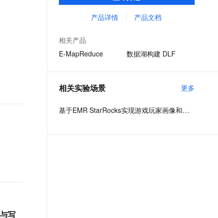
用户提供任务开发、调试、发布、调度和运
文戏情感细腻自然，动作戏激烈拳拳到肉，实现更强表演能力
支持中英文自由切换，具备更强的噪声鲁棒性
ernetes 版 ACK
云聚AI 严选权益
AI 原生数据库服务发布
SSL 证书
维等全方位的产品化服务，显著简化了大数
产品详情
产品文档
，一键激活高效办公新体验
理容器应用的 K8s 服务
精选AI产品，从模型到应用全链提效
Agent 数据网关
据计算的工作流程。
堡垒机
AI 用量加速计划
云原生数据库 PolarDB
相关产品
应用
防火墙
、识别商机，让客服更高效、服务更出色。
新老同享，达量后返
Agentic Database 发布
E-MapReduce
数据湖构建 DLF
千问办公
主机安全
NEW
的智能体编程平台
一站式AI生产力平台
相关实验场景
更多
AI 应用及服务市场
伶鹊
企业级人与Agent协作平台，接入和调度多个数字员工
智能客服平台，对话机器人、对话分析、智能外呼
基于EMR StarRocks实现游戏玩家画像和行为分析
AI 应用
大模型服务平台百炼 - 全妙
大模型
应用创作平台
多模态内容创作工具，已接入 DeepSeek
自然语言处理
数据标注
机器学习
息提取
与 AI 智能体进行实时音视频通话
从文本、图片、视频中提取结构化的属性信息
构建支持视频理解的 AI 音视频实时通话应用
性与写