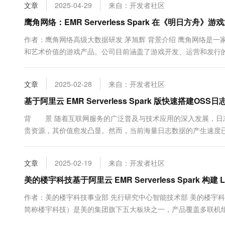
文章
2025-04-29
来自：开发者社区
鹰角网络：EMR Serverless Spark 在《明日方舟》
作者：鹰角网络高级大数据研发 茅旭辉 背景介绍 鹰角网络是
和艺术价值的游戏产品。公司目前涵盖了游戏开发、运营和发行
一爆款游戏发展到多赛道、多平台、全球化的战略布局，在数据
《明日方舟》为代表的长线运营游戏，具有相对...
文章
2025-02-28
来自：开发者社区
基于阿里云 EMR Serverless Spark 版快速搭建OSS
背 景 随着互联网服务的广泛普及与技术应用的深入发展，日
贵资源，其价值愈发凸显。然而，当前海量日志数据的产生速度
仅要求我们具备高效的数据收集和存储机制，更呼唤着强大、灵
Apache Spark，这一专为...
文章
2025-02-19
来自：开发者社区
美的楼宇科技基于阿里云 EMR Serverless Spark 构建 
作者：美的楼宇科技事业部 先行研究中心智能技术部 美的楼宇科技
简称楼宇科技）是美的集团旗下五大板块之一，产品覆盖多联机
梯、货梯以及楼宇自控软件和建筑弱电集成解决方案，远销海内外