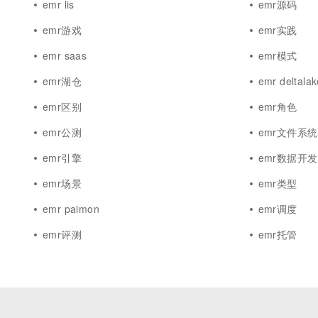
emr lis
emr源码
emr游戏
emr实践
emr saas
emr模式
emr湖仓
emr deltalak
emr区别
emr角色
emr公测
emr文件系统
emr引擎
emr数据开发
emr场景
emr类型
emr paimon
emr调度
emr评测
emr托管