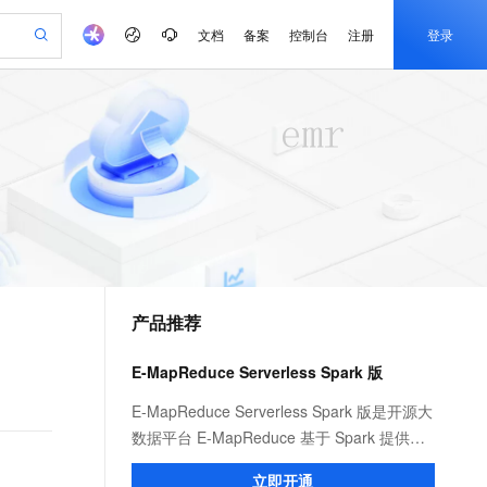
文档
备案
控制台
注册
登录
验
作计划
器
AI 活动
专业服务
服务伙伴合作计划
开发者社区
加入我们
产品动态
服务平台百炼
阿里云 OPC 创新助力计划
一站式生成采购清单，支持单品或批量购买
io：打造专属 AI 语音助手
S产品伙伴计划（繁花）
峰会
CS
造的大模型服务与应用开发平台
一句话生成原生可编辑精美 PPT 文稿
AI 生产力先锋
Al MaaS 服务伙伴赋能合作
域名
博文
Careers
至高可申请百万元
Qwen3.8-Max 模型上线
开启高性价比 AI 编程新体验
弹性可伸缩的云计算服务
Qwen-Audio-3.0-Realtime 端到端实时语音角色扮演
输入一句话想法, 轻松生成专业的 PPT
先锋实践拓展 AI 生产力的边界
Token 补贴，五大权
计划
海大会
伙伴信用分合作计划
商标
问答
社会招聘
益加速 OPC 成功
eek-V4-Pro
SS
一键部署幻兽帕鲁游戏服务器
飞天发布时刻
HOT
Open Search 向量检索版支
划
备案
电子书
校园招聘
pSeek-V4-Pro
视频创作，一键激活电商全链路生产力
稳定、安全、高性价比、高性能的云存储服务
一键购买专属联机服务器，轻松开启游戏
所见，即是所愿
持视频检索 Pipeline 功能
更多支持
划
公司注册
镜像站
视频生成
语音识别与合成
专属 QwenPaw
漫剧工坊：一站式动画创作平台
AI 实训营
HOT
应用身份服务 (IDaaS)
合作伙伴培训与认证
产品推荐
划
上云迁移
站生成，高效打造优质广告素材
全接入的云上超级电脑
从聊天伙伴进化为能主动干活的本地数字员工
快速生产连贯的高质量长漫剧
从基础到进阶，Agent 创客手把手教你
OpenClaw 管理能力上线
e-1.1-T2V
Qwen3-TTS-Flash
lScope
我要反馈
查询合作伙伴
畅细腻的高质量视频
离线语音合成大模型，多语言方言自适应，低延迟高稳定
n Alibaba Cloud ISV 合作
代维服务
建企业门户网站
10 分钟搭建微信、支付宝小程序
E-MapReduce Serverless Spark 版
MaxCompute MaxFrame 提
创新加速
ope
登录合作伙伴管理后台
我要建议
站，无忧落地极速上线
以可视化方式快速构建移动和 PC 门户网站
国内短信简单易用，安全可靠，秒级触达，全球覆盖200+国家和地区。
高效部署网站，快速应用到小程序
供自动弹性内存功能
e-1.1-I2V
Cosyvoice-V3-Flash
E-MapReduce Serverless Spark 版是开源大
安全
畅自然，细节丰富
高表现力语音合成大模型，语音克隆听感自然
我要投诉
PolarDB
数据平台 E-MapReduce 基于 Spark 提供的
上云场景组合购
Milvus 弹性伸缩功能新增节
伴
漫剧创作，剧本、分镜、视频高效生成
100%兼容MySQL、PostgreSQL，兼容Oracle，支持集中和分布式
覆盖90%+业务场景，专享组合折扣价
点支持范围
一款全托管、一站式的数据计算平台。它为
2V
VPN
Fun-ASR
立即开通