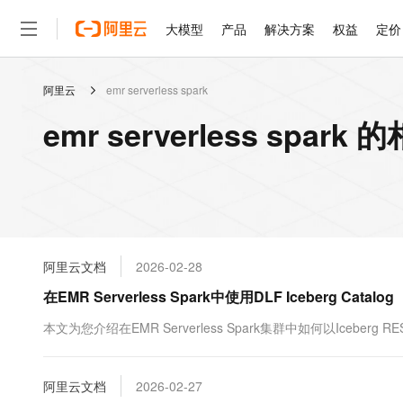
大模型
产品
解决方案
权益
定价
阿里云
emr serverless spark
大模型
产品
解决方案
权益
定价
云市场
伙伴
服务
了解阿里云
精选产品
精选解决方案
普惠上云
产品定价
精选商城
成为销售伙伴
售前咨询
为什么选择阿里云
千问AI平台
emr serverless spark
了解云产品的定价详情
大模型服务平台百炼
千问办公，解锁你的工作
普惠上云 官方力荐
分销伙伴
在线服务
网站建设
什么是云计算
大
大模型服务与应用平台
企业级Agent产品，直接
云服务器38元/年起，超
咨询伙伴
多端小程序
技术领先
云上成本管理
售后服务
轻量应用服务器
Agency Agents：拥
官方推荐返现计划
大模型
精选产品
精选解决方案
Salesforce 国际版订阅
稳定可靠
管理和优化成本
推荐新用户得奖励，单订单
销售伙伴合作计划
自助服务
友盟天域
安全合规
人工智能与机器学习
AI
文本生成
云数据库 RDS
HappyHorse 打造一
云工开物
无影生态合作计划
在线服务
阿里云文档
2026-02-28
观测云
分析师报告
高校专属算力普惠，学生认
计算
互联网应用开发
Qwen3.8-Max
HOT
Salesforce On Alibaba C
工单服务
在EMR Serverless Spark中使用DLF Iceberg Catalog
智能体时代全能旗舰模型
Tuya 物联网平台阿里云
研究报告与白皮书
人工智能平台 PAI
快速拥有专属 OpenClaw
大模
Consulting Partner 合
大数据
容器
免费试用
短信专区
一站式AI开发、训练和推
本文为您介绍在EMR Serverless Spark集群中如何以Iceberg RES
蓝凌 OA
Qwen3.7-Plus
AI 大模型销售与服务生
现代化应用
存储
天池大赛
能看、能想、能动手的多模
云解析DNS
解决方案免费试用 新老
电子合同
最高领取价值200元试用
安全
阿里云文档
网络与CDN
2026-02-27
AI 算法大赛
Qwen3-VL-Plus
畅捷通