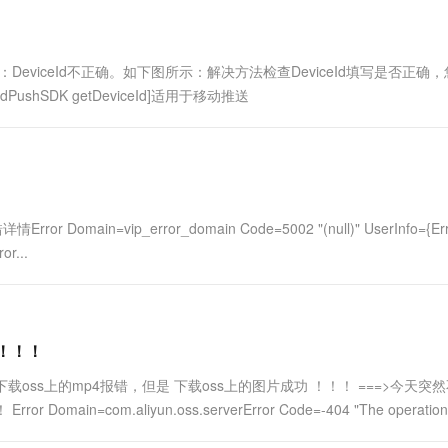
一个 AI 助手
超强辅助，Bol
即刻拥有 DeepSeek-R1 满血版
在企业官网、通讯软件中为客户提供 AI 客服
多种方案随心选，轻松解锁专属 DeepSeek
eviceId不正确。如下图所示：解决方法检查DeviceId填写是否正确
shSDK getDeviceId]适用于移动推送
ain=vip_error_domain Code=5002 "(null)" UserInfo={Err
r...
错！！！
 下载oss上的mp4报错，但是 下载oss上的图片成功 ！！！ ===>今天突
=com.aliyun.oss.serverError Code=-404 "The operation