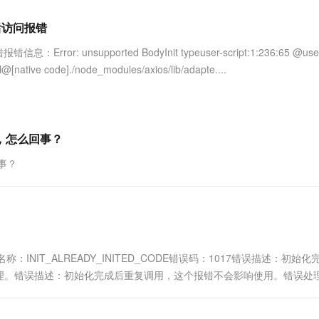
服务生态伙伴
视觉 Coding、空间感知、多模态思考等全面升级
1M上下文，专为长程任务能力而生
云工开物
企业应用
Works
Night Plan 支持 Qwen 3.8-Max
云原生大数据计算服务 MaxCompute
AI 办公
容器服务 Kub
NEW
Red Hat
后访问报错
30+ 款产品免费体验
Data Agent 驱动的一站式 Data+AI 开发治理平台
夜间 5 折，Qwen/Meoo/TokenPlan 客户专享
面向分析的企业级SaaS模式云数据仓库
AI智能应用
提供一站式管
科研合作
ERP
堂（旗舰版）
SUSE
unsupported BodyInit typeuser-script:1:236:65 @use
智能客服
AI 应用构建
大模型原生
CRM
[native code]./node_modules/axios/lib/adapte....
防护产品
2个月
自动承接线索
建站小程序
Qoder
大模型服务平台百炼-应用模版
OA 办公系统
HOT
NEW
面向真实软件
个人版上线、团队版降价；千问3.8-Max首发发尝鲜
丰富多元化的应用模版和解决方案
力提升
财税管理
模板建站
万有无界
大模型服务平台百炼-智能体
错，怎么回事？
400电话
定制建站
的模型效果
灵活可视化地构建企业级 Agent
事？
方案
广告营销
模板小程序
秒悟
人工智能平台 PAI
定制小程序
云端极速 AI 
新一代 AI 视频生成模型，深度适配广告营销等场景
AI Native 的算法工程平台，一站式完成建模、训练、推理服务部署
APP 开发
建站系统
：INIT_ALREADY_INITED_CODE错误码：1017错误描述：初始
理。错误描述：初始化完成后重复调用，这个报错不会影响使用。错误处
AI 应用
10分钟微调：让0.6B模型媲美235B模
多模态数据信
型
依托云原生高可用架构,实现Dify私有化部署
用1%尺寸在特定领域达到大模型90%以上效果