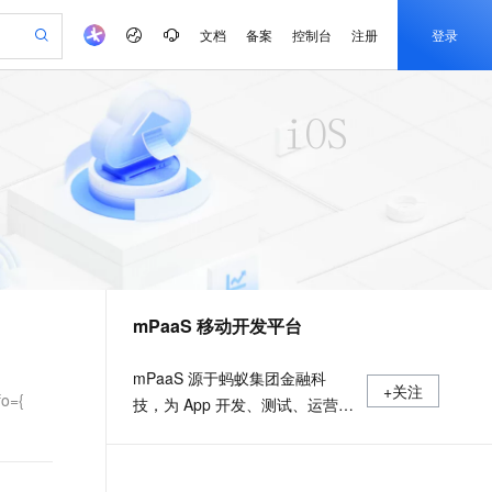
文档
备案
控制台
注册
登录
验
作计划
器
AI 活动
专业服务
服务伙伴合作计划
开发者社区
加入我们
产品动态
服务平台百炼
阿里云 OPC 创新助力计划
一站式生成采购清单，支持单品或批量购买
io：打造专属 AI 语音助手
S产品伙伴计划（繁花）
峰会
CS
造的大模型服务与应用开发平台
一句话生成原生可编辑精美 PPT 文稿
AI 生产力先锋
Al MaaS 服务伙伴赋能合作
域名
博文
Careers
至高可申请百万元
Qwen3.8-Max 模型上线
开启高性价比 AI 编程新体验
弹性可伸缩的云计算服务
Qwen-Audio-3.0-Realtime 端到端实时语音角色扮演
输入一句话想法, 轻松生成专业的 PPT
先锋实践拓展 AI 生产力的边界
Token 补贴，五大权
计划
海大会
伙伴信用分合作计划
商标
问答
社会招聘
益加速 OPC 成功
eek-V4-Pro
SS
一键部署幻兽帕鲁游戏服务器
飞天发布时刻
HOT
Open Search 向量检索版支
划
备案
电子书
校园招聘
pSeek-V4-Pro
视频创作，一键激活电商全链路生产力
稳定、安全、高性价比、高性能的云存储服务
一键购买专属联机服务器，轻松开启游戏
所见，即是所愿
持视频检索 Pipeline 功能
更多支持
划
公司注册
镜像站
视频生成
语音识别与合成
专属 QwenPaw
漫剧工坊：一站式动画创作平台
AI 实训营
HOT
应用身份服务 (IDaaS)
合作伙伴培训与认证
mPaaS 移动开发平台
划
上云迁移
站生成，高效打造优质广告素材
全接入的云上超级电脑
从聊天伙伴进化为能主动干活的本地数字员工
快速生产连贯的高质量长漫剧
从基础到进阶，Agent 创客手把手教你
OpenClaw 管理能力上线
e-1.1-T2V
Qwen3-TTS-Flash
lScope
我要反馈
查询合作伙伴
畅细腻的高质量视频
离线语音合成大模型，多语言方言自适应，低延迟高稳定
n Alibaba Cloud ISV 合作
代维服务
建企业门户网站
10 分钟搭建微信、支付宝小程序
MaxCompute MaxFrame 提
mPaaS 源于蚂蚁集团金融科
+关注
创新加速
ope
登录合作伙伴管理后台
我要建议
站，无忧落地极速上线
以可视化方式快速构建移动和 PC 门户网站
国内短信简单易用，安全可靠，秒级触达，全球覆盖200+国家和地区。
高效部署网站，快速应用到小程序
供自动弹性内存功能
o={
技，为 App 开发、测试、运营及
e-1.1-I2V
Cosyvoice-V3-Flash
安全
运维提供云到端的一站式解决方
畅自然，细节丰富
高表现力语音合成大模型，语音克隆听感自然
我要投诉
PolarDB
上云场景组合购
Milvus 弹性伸缩功能新增节
伴
案，致力于提供高效、灵活、稳
漫剧创作，剧本、分镜、视频高效生成
100%兼容MySQL、PostgreSQL，兼容Oracle，支持集中和分布式
覆盖90%+业务场景，专享组合折扣价
点支持范围
2V
VPN
Fun-ASR
定的移动研发、管理平台。 官网