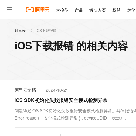
大模型
产品
解决方案
权益
定价
阿里云
iOS下载报错
大模型
产品
解决方案
权益
定价
云市场
伙伴
服务
了解阿里云
精选产品
精选解决方案
普惠上云
产品定价
精选商城
成为销售伙伴
售前咨询
为什么选择阿里云
千问AI平台
iOS下载报错 的相关内容
了解云产品的定价详情
大模型服务平台百炼
千问办公，解锁你的工作
普惠上云 官方力荐
分销伙伴
在线服务
网站建设
什么是云计算
大
大模型服务与应用平台
企业级Agent产品，直接
云服务器38元/年起，超
咨询伙伴
多端小程序
技术领先
云上成本管理
售后服务
轻量应用服务器
Agency Agents：拥
官方推荐返现计划
大模型
精选产品
精选解决方案
Salesforce 国际版订阅
稳定可靠
管理和优化成本
推荐新用户得奖励，单订单
销售伙伴合作计划
自助服务
友盟天域
安全合规
人工智能与机器学习
AI
文本生成
云数据库 RDS
HappyHorse 打造一
云工开物
无影生态合作计划
在线服务
阿里云文档
2024-10-21
观测云
分析师报告
高校专属算力普惠，学生认
计算
互联网应用开发
Qwen3.8-Max
HOT
Salesforce On Alibaba C
工单服务
iOS SDK初始化失败报错安全模式检测异常
智能体时代全能旗舰模型
Tuya 物联网平台阿里云
研究报告与白皮书
人工智能平台 PAI
快速拥有专属 OpenClaw
大模
Consulting Partner 合
大数据
容器
免费试用
短信专区
一站式AI开发、训练和推
问题详述iOS SDK初始化失败报错安全模式检测异常。具体报错详情 :error : Erro
蓝凌 OA
Qwen3.7-Plus
AI 大模型销售与服务生
现代化应用
Error reason = 安全模式检测异常 } , deviceUDID = xxxxx...
存储
天池大赛
能看、能想、能动手的多模
云解析DNS
解决方案免费试用 新老
电子合同
最高领取价值200元试用
安全
网络与CDN
AI 算法大赛
Qwen3-VL-Plus
畅捷通