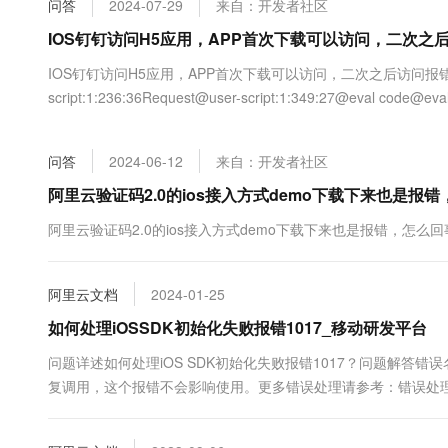
问答
2024-07-29
来自：开发者社区
大数据开发治理平台 Data
AI 产品 免费试用
网络
安全
云开发大赛
Tableau 订阅
IOS钉钉访问H5应用，APP首次下载可以访问，二次之
1亿+ 大模型 tokens 和 
可观测
入门学习赛
中间件
AI空中课堂在线直播课
IOS钉钉访问H5应用，APP首次下载可以访问，二次之后访问报错报错信息：Error: 
云防火墙
140+云产品 免费试用
大模型服务
script:1:236:36Request@user-script:1:349:27@eval code@eval@
上云与迁云
云原生的云上边界网络安全
产品新客免费试用，最长1
数据库
生态解决方案
千问AI平台-Token Plan
企业出海
大模型ACA认证体验
大数据计算
问答
2024-06-12
来自：开发者社区
助力企业全员 AI 认知与能
行业生态解决方案
政企业务
媒体服务
千问AI平台-模型体验
阿里云验证码2.0的ios接入方式demo下载下来也是报
开发者生态解决方案
在线体验全尺寸、多种模态
企业服务与云通信
阿里云验证码2.0的ios接入方式demo下载下来也是报错，怎么回
AI 开发和 AI 应用解决
Happy 系列大模型
域名与网站
阿里云文档
2024-01-25
终端用户计算
如何处理iOSSDK初始化失败报错1017_移动研发平台
Serverless
大模型解决方案
问题详述如何处理iOS SDK初始化失败报错1017？问题解答错误名称
复调用，这个报错不会影响使用。更多错误处理请参考：错误处
开发工具
快速部署 Dify，高效搭建 
于移动推送
迁移与运维管理