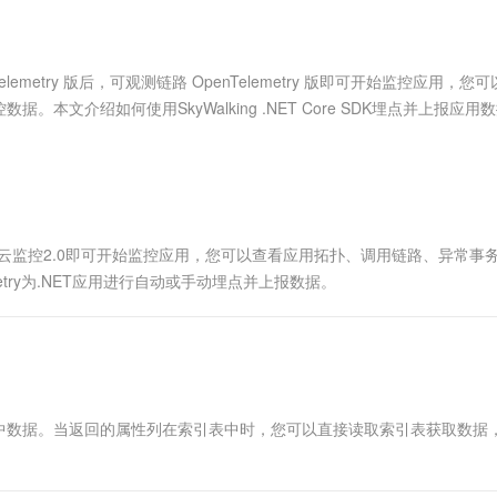
服务生态伙伴
视觉 Coding、空间感知、多模态思考等全面升级
1M上下文，专为长程任务能力而生
云工开物
企业应用
Works
Night Plan 支持 Qwen 3.8-Max
云原生大数据计算服务 MaxCompute
AI 办公
容器服务 Kub
NEW
Red Hat
30+ 款产品免费体验
Data Agent 驱动的一站式 Data+AI 开发治理平台
夜间 5 折，Qwen/Meoo/TokenPlan 客户专享
面向分析的企业级SaaS模式云数据仓库
AI智能应用
提供一站式管
科研合作
ERP
堂（旗舰版）
SUSE
lemetry 版后，可观测链路 OpenTelemetry 版即可开始监控应用，您
智能客服
AI 应用构建
大模型原生
CRM
文介绍如何使用SkyWalking .NET Core SDK埋点并上报应用
防护产品
2个月
自动承接线索
建站小程序
Qoder
大模型服务平台百炼-应用模版
OA 办公系统
HOT
NEW
面向真实软件
个人版上线、团队版降价；千问3.8-Max首发发尝鲜
丰富多元化的应用模版和解决方案
力提升
财税管理
模板建站
万有无界
大模型服务平台百炼-智能体
400电话
定制建站
的模型效果
灵活可视化地构建企业级 Agent
.0后，云监控2.0即可开始监控应用，您可以查看应用拓扑、调用链路、异常事
方案
广告营销
模板小程序
etry为.NET应用进行自动或手动埋点并上报数据。
秒悟
人工智能平台 PAI
定制小程序
云端极速 AI 
新一代 AI 视频生成模型，深度适配广告营销等场景
AI Native 的算法工程平台，一站式完成建模、训练、推理服务部署
APP 开发
建站系统
中数据。当返回的属性列在索引表中时，您可以直接读取索引表获取数据
AI 应用
10分钟微调：让0.6B模型媲美235B模
多模态数据信
型
依托云原生高可用架构,实现Dify私有化部署
用1%尺寸在特定领域达到大模型90%以上效果