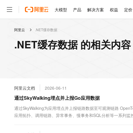
大模型
产品
解决方案
权益
定价
阿里云
.NET缓存数据
大模型
产品
解决方案
权益
定价
云市场
伙伴
服务
了解阿里云
精选产品
精选解决方案
普惠上云
产品定价
精选商城
成为销售伙伴
售前咨询
为什么选择阿里云
千问AI平台
.NET缓存数据 的相关内容
了解云产品的定价详情
大模型服务平台百炼
千问办公，解锁你的工作
普惠上云 官方力荐
分销伙伴
在线服务
网站建设
什么是云计算
大
大模型服务与应用平台
企业级Agent产品，直接
云服务器38元/年起，超
咨询伙伴
多端小程序
技术领先
云上成本管理
售后服务
轻量应用服务器
Agency Agents：拥
官方推荐返现计划
大模型
精选产品
精选解决方案
Salesforce 国际版订阅
稳定可靠
管理和优化成本
推荐新用户得奖励，单订单
销售伙伴合作计划
自助服务
友盟天域
安全合规
人工智能与机器学习
AI
文本生成
云数据库 RDS
HappyHorse 打造一
云工开物
无影生态合作计划
在线服务
阿里云文档
2026-06-11
观测云
分析师报告
高校专属算力普惠，学生认
计算
互联网应用开发
Qwen3.8-Max
HOT
Salesforce On Alibaba C
工单服务
通过SkyWalking埋点并上报Go应用数据
智能体时代全能旗舰模型
Tuya 物联网平台阿里云
研究报告与白皮书
人工智能平台 PAI
快速拥有专属 OpenClaw
大模
Consulting Partner 合
大数据
容器
免费试用
短信专区
一站式AI开发、训练和推
通过SkyWalking为应用埋点并上报链路数据至可观测链路 OpenTe
蓝凌 OA
Qwen3.7-Plus
AI 大模型销售与服务生
现代化应用
应用拓扑、调用链路、异常事务、慢事务和SQL分析等一系列监控数据。本
存储
天池大赛
能看、能想、能动手的多模
云解析DNS
解决方案免费试用 新老
电子合同
最高领取价值200元试用
安全
网络与CDN
AI 算法大赛
Qwen3-VL-Plus
畅捷通