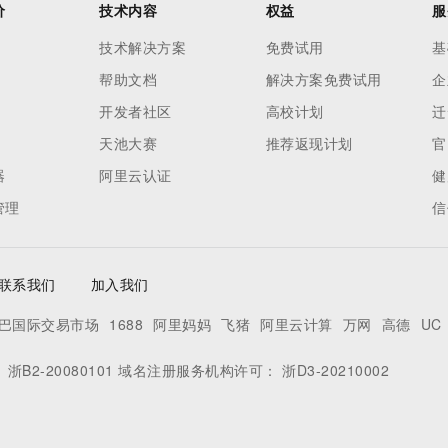
价
技术内容
权益
服
技术解决方案
免费试用
基
帮助文档
解决方案免费试用
企
开发者社区
高校计划
迁
天池大赛
推荐返现计划
官
器
阿里云认证
健
管理
信
联系我们
加入我们
巴国际交易市场
1688
阿里妈妈
飞猪
阿里云计算
万网
高德
UC
：
浙B2-20080101
域名注册服务机构许可：
浙D3-20210002