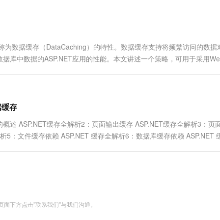
一个 AI 助手
超强辅助，Bol
即刻拥有 DeepSeek-R1 满血版
在企业官网、通讯软件中为客户提供 AI 客服
多种方案随心选，轻松解锁专属 DeepSeek
称为数据缓存（DataCaching）的特性。数据缓存支持将频繁访问的数据
据库中数据的ASP.NET应用的性能。本文讲述一个策略，可用于采用Web
在内存中缓存频繁访问的Oracle数据....
据缓存
概述 ASP.NET缓存全解析2：页面输出缓存 ASP.NET缓存全解析3：页
解析5：文件缓存依赖 ASP.NET 缓存全解析6：数据库缓存依赖 ASP.NET
..
面下方点击"联系我们"与我们沟通。