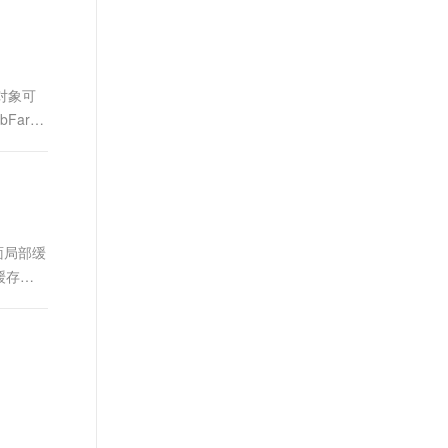
t.diy 一步搞定创意建站
构建大模型应用的安全防护体系
通过自然语言交互简化开发流程,全栈开发支持
通过阿里云安全产品对 AI 应用进行安全防护
对象可
Farm
面局部缓
 缓存全