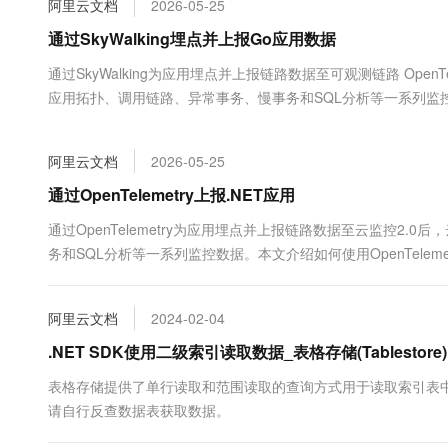
阿里云文档
2026-05-25
大数据开发治理平台 Data
AI 产品 免费试用
网络
安全
云开发大赛
Tableau 订阅
通过SkyWalking埋点并上报Go应用数据
1亿+ 大模型 tokens 和 
可观测
入门学习赛
中间件
AI空中课堂在线直播课
通过SkyWalking为应用埋点并上报链路数据至可观测链路 OpenTe
云防火墙
140+云产品 免费试用
大模型服务
应用拓扑、调用链路、异常事务、慢事务和SQL分析等一系列监控数据。本
上云与迁云
云原生的云上边界网络安全
产品新客免费试用，最长1
数据库
生态解决方案
千问AI平台-Token Plan
企业出海
大模型ACA认证体验
大数据计算
阿里云文档
2026-05-25
助力企业全员 AI 认知与能
行业生态解决方案
政企业务
媒体服务
千问AI平台-模型体验
通过OpenTelemetry上报.NET应用
开发者生态解决方案
在线体验全尺寸、多种模态
企业服务与云通信
通过OpenTelemetry为应用埋点并上报链路数据至云监控2
AI 开发和 AI 应用解决
务和SQL分析等一系列监控数据。本文介绍如何使用OpenTelem
Happy 系列大模型
域名与网站
终端用户计算
阿里云文档
2024-02-04
Serverless
.NET SDK使用二级索引读取数据_表格存储(Tablestore)
大模型解决方案
表格存储提供了单行读取和范围读取的查询方式用于读取索引表
开发工具
快速部署 Dify，高效搭建 
请自行反查数据表获取数据。
迁移与运维管理