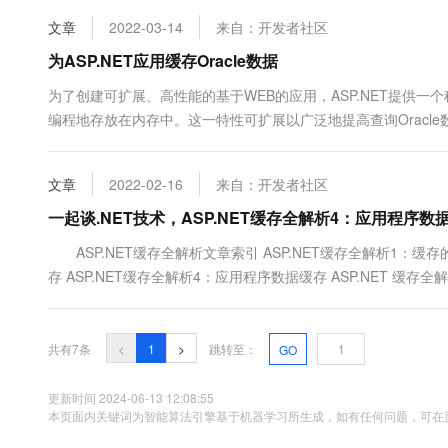
10 分钟在聊天系统中增加
专有云
文章
2022-03-14
来自：开发者社区
为ASP.NET应用缓存Oracle数据
为了创建可扩展、高性能的基于WEB的应用，ASP.NET提供一个
编程地存放在内存中。这一特性可扩展以广泛地提高查询Oracle数
环境中的ASP.NETWeb应用缓存Oracle数据库数据。这个技巧允许
文章
2022-02-16
来自：开发者社区
一起谈.NET技术，ASP.NET缓存全解析4：应用程序数
ASP.NET缓存全解析文章索引 ASP.NET缓存全解析1：缓存的
存 ASP.NET缓存全解析4：应用程序数据缓存 ASP.NET 缓存全
解析7：第三方分布式缓存解决方案 Memcached和Cacheman .
共有7条
<
1
>
跳转至：
GO
更新时间 2024-06-13 12:08:55
本页面内关键词为智能算法引擎基于机器学习所生成，如有任何问题，可在页