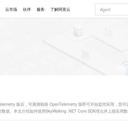
云市场
伙伴
服务
了解阿里云
AI 特惠
数据与 API
成为产品伙伴
企业增值服务
最佳实践
价格计算器
AI 场景体
基础软件
产品伙伴合
阿里云认证
市场活动
配置报价
大模型
自助选配和估算价格
新方式
睿译宝，AI翻译排版一步到位
智启 AI 普惠权益
产品生态集成认证中心
企业支持计划
云上春晚
域名与网站
千问官方 MaaS 平台，为开发者和 Agent 而生，新用户赠送 1 亿 + tokens 额度
Qwen Aud
AI Coding
阿里云Maa
2026 阿里云
云服务器 E
为企业打
数据集
Windows
大模型认证
模型
NEW
NEW
交付可用成果
值低价云产品抢先购
上传文档即自动完成翻译和格式还原
至高享 1亿+免费 tokens，加速 Al 应用落地
提供智能易用的域名与建站服务
智能编程，一键
安全可靠、
产品生态伙伴
专家技术服务
云上奥运之旅
弹性计算合作
阿里云中企出
手机三要素
宝塔 Linux
全部认证
价格优势
有专属领域专家
GLM-5.2：长任务时代开源旗舰模型
阿里云 OPC 创新助力计划
千问大模型
即刻拥有 DeepS
AI 电商营销
对象存储 O
大模型
产品生态伙伴工作台
企业增值服务台
云栖战略参考
云存储合作计
云栖大会
身份实名认证
CentOS
训练营
推动算力普惠，释放技术红利
最高返9万
多领域专家智能体,一键组建 AI 虚拟交付团队
快速构建应用程序和网站，即刻迈出上云第一步
至高百万元 Token 补贴，加速一人公司成长
多元化、高性能、安全可靠的大模型服务
真正可用的 1M 上下文,一次完成代码全链路开发
轻松解锁专属 Dee
从图文生成到
云上的中国
数据库合作计
活动全景
短信
Docker
图片和
站式影视创作平台
Hermes Agent，打造自进化智能体
Token Plan 模型订阅计划
数字证书管理服务（原SSL证书）
5 分钟轻松部署
AI 广告创作
无影云电脑
企业成长
NEW
信息公告
看见新力量
云网络合作计
OCR 文字识别
JAVA
证享300元代金券
可视化编排打通从文字构思到成片全链路闭环
全托管，含MySQL、PostgreSQL、SQL Server、MariaDB多引擎
自主进化，持久记忆，越用越聪明
Qwen3.8-Max 首发尝鲜，限时加量 10 倍，夜间低至2折
实现全站HTTPS，呈现可信的WEB访问
图文、视频一
随时随地安
Kimi-K3
HappyHors
NEW
魔搭 Mode
loud
服务实践
官网公告
Kimi 最新旗舰模型，长程编程与推理利器
让文字生成流
金融模力时刻
Salesforce O
版
发票查验
全能环境
Claude Code + GStack 打造工程团队
千问办公，限时限量积分加倍
Qoder
低代码高效构
AI 建站
短信服务
型
NEW
作计划
计划
创新中心
魔搭 ModelSc
健康状态
理服务
让AI从“聊天伙伴”进化为能干活的“数字员工”
安装技能 GStack，拥有专属 AI 工程团队
你的AI工作搭子，覆盖日常办公高频场景
面向真实软件的智能体编程平台
0 代码专业建
lemetry 版后，可观测链路 OpenTelemetry 版即可开始监控应用，您
客户案例
天气预报查询
操作系统
Deepseek-v4-pro
HappyHors
态合作计划
文介绍如何使用SkyWalking .NET Core SDK埋点并上报应用
态智能体模型
旗舰 MoE 大模型，百万上下文与顶尖推理能力
图生视频，流
同享
万小智 AI 建站低至 15元/月
Qoder CN
AI 短剧/漫剧
云原生数据库 
快递物流查询
WordPress
成为服务伙
高校合作
点，立即开启云上创新
覆盖公网/内网、递归/权威、移动APP等全场景解析服务
送.CN域名，送备案服务码
基于千问大模型等，支持代码智能生成、研发智能问答
AI助力短剧
GLM-5.2
Wan2.7-T
Ubuntu