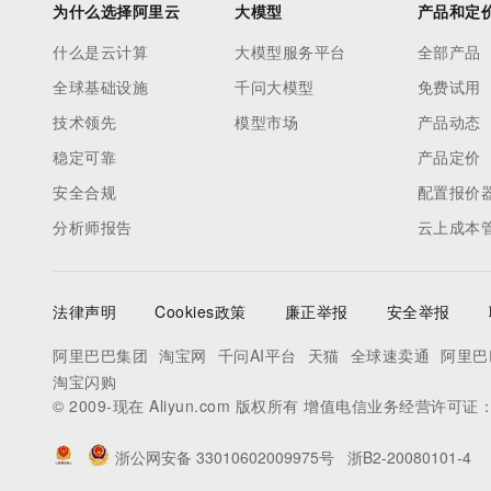
为什么选择阿里云
大模型
产品和定
什么是云计算
大模型服务平台
全部产品
全球基础设施
千问大模型
免费试用
技术领先
模型市场
产品动态
稳定可靠
产品定价
安全合规
配置报价
分析师报告
云上成本
法律声明
Cookies政策
廉正举报
安全举报
阿里巴巴集团
淘宝网
千问AI平台
天猫
全球速卖通
阿里巴
淘宝闪购
© 2009-现在 Aliyun.com 版权所有 增值电信业务经营许可证
浙公网安备 33010602009975号
浙B2-20080101-4