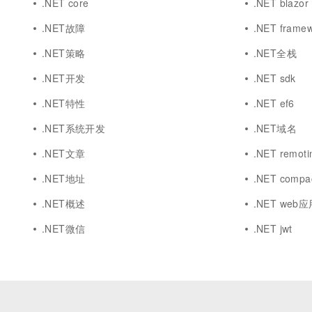
.NET core
.NET blazor
.NET故障
.NET frame
.NET策略
.NET全栈
.NET开发
.NET sdk
.NET特性
.NET ef6
.NET系统开发
.NET域名
.NET文章
.NET remoti
.NET地址
.NET compa
.NET概述
.NET web
.NET微信
.NET jwt