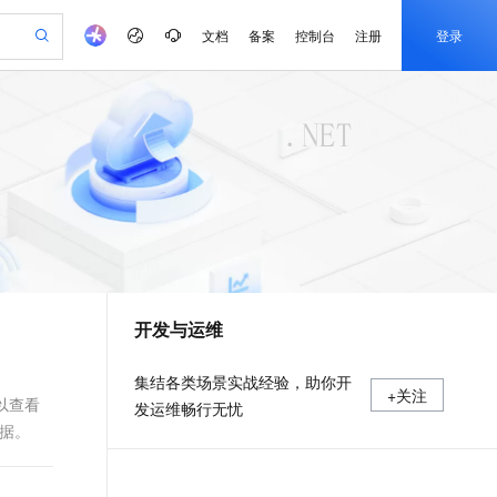
文档
备案
控制台
注册
登录
验
作计划
器
AI 活动
专业服务
服务伙伴合作计划
开发者社区
加入我们
产品动态
服务平台百炼
阿里云 OPC 创新助力计划
一站式生成采购清单，支持单品或批量购买
io：打造专属 AI 语音助手
S产品伙伴计划（繁花）
峰会
CS
造的大模型服务与应用开发平台
一句话生成原生可编辑精美 PPT 文稿
AI 生产力先锋
Al MaaS 服务伙伴赋能合作
域名
博文
Careers
至高可申请百万元
Qwen3.8-Max 模型上线
开启高性价比 AI 编程新体验
弹性可伸缩的云计算服务
Qwen-Audio-3.0-Realtime 端到端实时语音角色扮演
输入一句话想法, 轻松生成专业的 PPT
先锋实践拓展 AI 生产力的边界
Token 补贴，五大权
计划
海大会
伙伴信用分合作计划
商标
问答
社会招聘
益加速 OPC 成功
eek-V4-Pro
SS
一键部署幻兽帕鲁游戏服务器
飞天发布时刻
HOT
Open Search 向量检索版支
划
备案
电子书
校园招聘
pSeek-V4-Pro
视频创作，一键激活电商全链路生产力
稳定、安全、高性价比、高性能的云存储服务
一键购买专属联机服务器，轻松开启游戏
所见，即是所愿
持视频检索 Pipeline 功能
更多支持
划
公司注册
镜像站
视频生成
语音识别与合成
专属 QwenPaw
漫剧工坊：一站式动画创作平台
AI 实训营
HOT
应用身份服务 (IDaaS)
合作伙伴培训与认证
开发与运维
划
上云迁移
站生成，高效打造优质广告素材
全接入的云上超级电脑
从聊天伙伴进化为能主动干活的本地数字员工
快速生产连贯的高质量长漫剧
从基础到进阶，Agent 创客手把手教你
OpenClaw 管理能力上线
e-1.1-T2V
Qwen3-TTS-Flash
lScope
我要反馈
查询合作伙伴
畅细腻的高质量视频
离线语音合成大模型，多语言方言自适应，低延迟高稳定
n Alibaba Cloud ISV 合作
代维服务
建企业门户网站
10 分钟搭建微信、支付宝小程序
MaxCompute MaxFrame 提
集结各类场景实战经验，助你开
+关注
创新加速
ope
登录合作伙伴管理后台
我要建议
站，无忧落地极速上线
以可视化方式快速构建移动和 PC 门户网站
国内短信简单易用，安全可靠，秒级触达，全球覆盖200+国家和地区。
高效部署网站，快速应用到小程序
供自动弹性内存功能
可以查看
发运维畅行无忧
e-1.1-I2V
Cosyvoice-V3-Flash
数据。
安全
畅自然，细节丰富
高表现力语音合成大模型，语音克隆听感自然
我要投诉
PolarDB
上云场景组合购
Milvus 弹性伸缩功能新增节
伴
漫剧创作，剧本、分镜、视频高效生成
100%兼容MySQL、PostgreSQL，兼容Oracle，支持集中和分布式
覆盖90%+业务场景，专享组合折扣价
点支持范围
2V
VPN
Fun-ASR