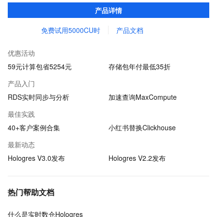
即席分析、点查、向量计算等多种场景，同时替换各类OLAP引擎与
产品详情
KV数据库
免费试用5000CU时
产品文档
优惠活动
59元计算包省5254元
存储包年付最低35折
产品入门
RDS实时同步与分析
加速查询MaxCompute
最佳实践
40+客户案例合集
小红书替换Clickhouse
最新动态
Hologres V3.0发布
Hologres V2.2发布
热门帮助文档
什么是实时数仓Hologres