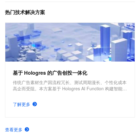
（OLAP）与即席分析（Ad Hoc），支持高并发低延迟
热门技术解决方案
的在线数据服务（Serving），与MaxCompute、
Flink、DataWorks深度融合，提供离在线一体化全栈数
仓解决方案。欢迎加入钉群：实时数仓Hologres交流群
32314975
基于 Hologres 的广告创投一体化
传统广告素材生产因流程冗长、测试周期漫长、个性化成本
高企而受阻。本方案基于 Hologres AI Function 构建智能平
台，实现全链路自动化生产与数据驱动优化，精准解决游戏
买量场景痛点，助力团队降本增效、快速落地，大幅降低制
了解更多
作门槛，突破效率瓶颈。
查看更多