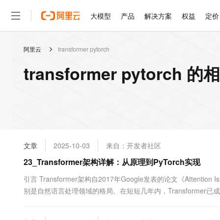
大模型
产品
解决方案
权益
定价
阿里云
transformer pytorch
大模型
产品
解决方案
权益
定价
云市场
伙伴
服务
了解阿里云
精选产品
精选解决方案
普惠上云
产品定价
精选商城
成为销售伙伴
售前咨询
为什么选择阿里云
千问AI平台
transformer pytorch
了解云产品的定价详情
大模型服务平台百炼
千问办公，解锁你的工作
普惠上云 官方力荐
分销伙伴
在线服务
网站建设
什么是云计算
大
大模型服务与应用平台
企业级Agent产品，直接
云服务器38元/年起，超
咨询伙伴
多端小程序
技术领先
云上成本管理
售后服务
轻量应用服务器
Agency Agents：拥
官方推荐返现计划
大模型
精选产品
精选解决方案
Salesforce 国际版订阅
稳定可靠
管理和优化成本
推荐新用户得奖励，单订单
销售伙伴合作计划
自助服务
友盟天域
安全合规
人工智能与机器学习
AI
文本生成
云数据库 RDS
HappyHorse 打造一
云工开物
无影生态合作计划
在线服务
文章
2025-10-03
来自：开发者社区
观测云
分析师报告
高校专属算力普惠，学生认
计算
互联网应用开发
Qwen3.8-Max
HOT
Salesforce On Alibaba C
工单服务
23_Transformer架构详解：从原理到PyTorch实现
智能体时代全能旗舰模型
Tuya 物联网平台阿里云
研究报告与白皮书
人工智能平台 PAI
快速拥有专属 OpenClaw
大模
Consulting Partner 合
大数据
容器
免费试用
短信专区
一站式AI开发、训练和推
引言 Transformer架构自2017年Google发表的论文《Attentio
蓝凌 OA
Qwen3.7-Plus
AI 大模型销售与服务生
现代化应用
别是自然语言处理领域的格局。在短短几年内，Transformer
存储
天池大赛
能看、能想、能动手的多模
云解析DNS
解决方案免费试用 新老
电子合同
包括BERT、GPT系列、T5等革命性模型。与传统的RNN和...
最高领取价值200元试用
安全
网络与CDN
AI 算法大赛
Qwen3-VL-Plus
畅捷通