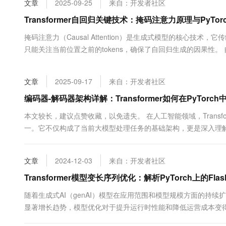
文章
2025-09-25
来自：开发者社区
大数据开发治理平台 Data
AI 产品 免费试用
网络
安全
云开发大赛
Tableau 订阅
Transformer自回归关键技术：掩码注意力原理与PyTo
1亿+ 大模型 tokens 和 
可观测
入门学习赛
中间件
AI空中课堂在线直播课
掩码注意力（Causal Attention）是生成式模型的核心技
云防火墙
140+云产品 免费试用
大模型服务
只能关注当前位置之前的tokens，确保了自回归生成的因果性。 自注
上云与迁云
云原生的云上边界网络安全
产品新客免费试用，最长1
数据库
和BERT等模型中广泛应用。这种机制的特点是每个token都能访
生态解决方案
千问AI平台-Token Plan
企业出海
大模型ACA认证体验
置。这种双向注意力让模型能够充分利用上下文....
大数据计算
文章
2025-09-17
来自：开发者社区
助力企业全员 AI 认知与能
行业生态解决方案
政企业务
媒体服务
千问AI平台-模型体验
编码器-解码器架构详解：Transformer如何在PyTorch
开发者生态解决方案
在线体验全尺寸、多种模态
企业服务与云通信
本文较长，建议点赞收藏，以免遗失。 在人工智能领域，Transf
AI 开发和 AI 应用解决
一。它不仅构成了当前大模型处理任务的基础架构，更是深入理
Happy 系列大模型
域名与网站
理与PyTorch源码API，深度解析Transformer的设计思路与实
终端用户计算
文章
2024-12-03
来自：开发者社区
Serverless
Transformer模型变长序列优化：解析PyTorch上的FlashAt
大模型解决方案
随着生成式AI（genAI）模型在应用范围和模型规模方面的持
开发工具
快速部署 Dify，高效搭建 
显著增长趋势，模型优化对于提升运行时性能和降低运营成本变得
迁移与运维管理
Transformer架构及其注意力机制，由于其计算密集型的特