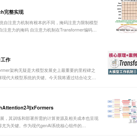
服务生态伙伴
视觉 Coding、空间感知、多模态思考等全面升级
1M上下文，专为长程任务能力而生
云工开物
企业应用
Works
Night Plan 支持 Qwen 3.8-Max
云原生大数据计算服务 MaxCompute
AI 办公
容器服务 Kub
NEW
Red Hat
rch完整实现
30+ 款产品免费体验
Data Agent 驱动的一站式 Data+AI 开发治理平台
夜间 5 折，Qwen/Meoo/TokenPlan 客户专享
面向分析的企业级SaaS模式云数据仓库
AI智能应用
提供一站式管
科研合作
ERP
堂（旗舰版）
SUSE
术，它传统自注意力机制有根本的不同，掩码注意力限制模型
智能客服
AI 应用构建
大模型原生
CRM
意力的掩码 自注意力机制在Transformer编码器
防护产品
2个月
自动承接线索
问序列中的所有其他tokens，包括前面和后面的位
建站小程序
Qoder
大模型服务平台百炼-应用模版
OA 办公系统
HOT
NEW
面向真实软件
个人版上线、团队版降价；千问3.8-Max首发发尝鲜
丰富多元化的应用模版和解决方案
力提升
财税管理
模板建站
万有无界
大模型服务平台百炼-智能体
中工作
400电话
定制建站
的模型效果
灵活可视化地构建企业级 Agent
ormer架构无疑是大模型发展史上最重要的里程碑之
方案
广告营销
模板小程序
解现代大模型系统的关键。今天我将通过结合论文原
秒悟
人工智能平台 PAI
定制小程序
云端极速 AI 
现细节。如有遗漏，欢迎...
新一代 AI 视频生成模型，深度适配广告营销等场景
AI Native 的算法工程平台，一站式完成建模、训练、推理服务部署
APP 开发
建站系统
tention2与xFormers
续扩展，其训练和部署所需的计算资源及相关成本也呈现
AI 应用
10分钟微调：让0.6B模型媲美235B模
多模态数据信
尤为关键。作为现代genAI系统核心组件的
型
依托云原生高可用架构,实现Dify私有化部署
性，成为优化的重点对象。 在前面的文章中，我们已经介绍
用1%尺寸在特定领域达到大模型90%以上效果