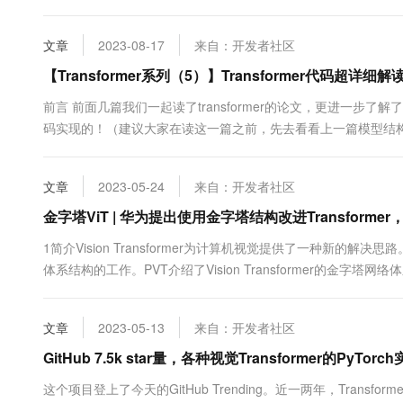
动态地与任何其他部分相互作用，特别是具有因果注意力机制的的Tr
们带来了显著的计算和内存成本，与序列长...
文章
2023-08-17
来自：开发者社区
【Transformer系列（5）】Transformer代码超详细解读
前言 前面几篇我们一起读了transformer的论文，更进一步
码实现的！（建议大家在读这一篇之前，先去看看上一篇模型结构讲解 
很多版本，本文是参考B站这位大佬改进后的代码进行解读，因
家可移步至文末的传送门去看大佬解读的更多细节嗷~ ....
文章
2023-05-24
来自：开发者社区
金字塔ViT | 华为提出使用金字塔结构改进Transforme
1简介Vision Transformer为计算机视觉提供了一种新的解决思路。从
体系结构的工作。PVT介绍了Vision Transformer的金字塔网络
Token，以提取局部结构，减少Token的数量TNT 利用 inner Transfor
文章
2023-05-13
来自：开发者社区
GitHub 7.5k star量，各种视觉Transformer的PyT
这个项目登上了今天的GitHub Trending。近一两年，Transfor