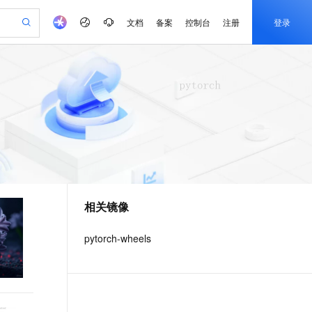
文档
备案
控制台
注册
登录
验
作计划
器
AI 活动
专业服务
服务伙伴合作计划
开发者社区
加入我们
产品动态
服务平台百炼
阿里云 OPC 创新助力计划
一站式生成采购清单，支持单品或批量购买
io：打造专属 AI 语音助手
S产品伙伴计划（繁花）
峰会
CS
造的大模型服务与应用开发平台
一句话生成原生可编辑精美 PPT 文稿
AI 生产力先锋
Al MaaS 服务伙伴赋能合作
域名
博文
Careers
至高可申请百万元
Qwen3.8-Max 模型上线
开启高性价比 AI 编程新体验
弹性可伸缩的云计算服务
Qwen-Audio-3.0-Realtime 端到端实时语音角色扮演
输入一句话想法, 轻松生成专业的 PPT
先锋实践拓展 AI 生产力的边界
Token 补贴，五大权
计划
海大会
伙伴信用分合作计划
商标
问答
社会招聘
益加速 OPC 成功
eek-V4-Pro
SS
一键部署幻兽帕鲁游戏服务器
飞天发布时刻
HOT
Open Search 向量检索版支
划
备案
电子书
校园招聘
pSeek-V4-Pro
视频创作，一键激活电商全链路生产力
稳定、安全、高性价比、高性能的云存储服务
一键购买专属联机服务器，轻松开启游戏
所见，即是所愿
持视频检索 Pipeline 功能
更多支持
划
公司注册
镜像站
视频生成
语音识别与合成
专属 QwenPaw
漫剧工坊：一站式动画创作平台
AI 实训营
HOT
应用身份服务 (IDaaS)
合作伙伴培训与认证
相关镜像
划
上云迁移
站生成，高效打造优质广告素材
全接入的云上超级电脑
从聊天伙伴进化为能主动干活的本地数字员工
快速生产连贯的高质量长漫剧
从基础到进阶，Agent 创客手把手教你
OpenClaw 管理能力上线
e-1.1-T2V
Qwen3-TTS-Flash
lScope
我要反馈
查询合作伙伴
畅细腻的高质量视频
离线语音合成大模型，多语言方言自适应，低延迟高稳定
n Alibaba Cloud ISV 合作
代维服务
建企业门户网站
10 分钟搭建微信、支付宝小程序
pytorch-wheels
MaxCompute MaxFrame 提
创新加速
ope
登录合作伙伴管理后台
我要建议
站，无忧落地极速上线
以可视化方式快速构建移动和 PC 门户网站
国内短信简单易用，安全可靠，秒级触达，全球覆盖200+国家和地区。
高效部署网站，快速应用到小程序
供自动弹性内存功能
e-1.1-I2V
Cosyvoice-V3-Flash
安全
畅自然，细节丰富
高表现力语音合成大模型，语音克隆听感自然
我要投诉
PolarDB
上云场景组合购
Milvus 弹性伸缩功能新增节
伴
漫剧创作，剧本、分镜、视频高效生成
100%兼容MySQL、PostgreSQL，兼容Oracle，支持集中和分布式
覆盖90%+业务场景，专享组合折扣价
点支持范围
2V
VPN
Fun-ASR