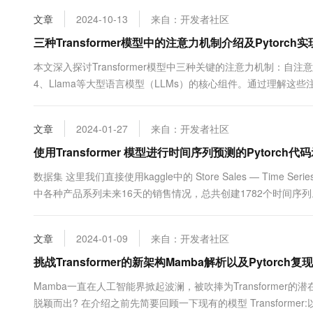
了优化注意力核函数能够显著提升Transformer模型的性能。本文将进
10 分钟在聊天系统中增加
专有云
文章
2024-10-13
来自：开发者社区
三种Transformer模型中的注意力机制介绍及Pytor
本文深入探讨Transformer模型中三种关键的注意力机制：自
4、Llama等大型语言模型（LLMs）的核心组件。通过理解
和应用潜力。 我们不仅会讨论理论概念，还将使用Python和Py
我们可以更深入地理解这些机制的内部工作原理。 文章目录....
文章
2024-01-27
来自：开发者社区
使用Transformer 模型进行时间序列预测的Pytorch代
数据集 这里我们直接使用kaggle中的 Store Sales — Time Se
中各种产品系列未来16天的销售情况，总共创建1782个时间序列。数
测接下来16天的销售情况。虽然为了简洁起见，我们做了简化处理，作
据，。每行的.....
文章
2024-01-09
来自：开发者社区
挑战Transformer的新架构Mamba解析以及Pytorch复现
Mamba一直在人工智能界掀起波澜，被吹捧为Transformer
脱颖而出? 在介绍之前先简要回顾一下现有的模型 Transform