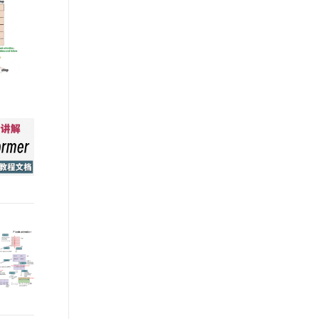
文戏情感细腻自然，动作戏激烈拳拳到肉，实现更强表演能力
支持中英文自由切换，具备更强的噪声鲁棒性
ernetes 版 ACK
云聚AI 严选权益
AI 原生数据库服务发布
SSL 证书
，一键激活高效办公新体验
理容器应用的 K8s 服务
精选AI产品，从模型到应用全链提效
Agent 数据网关
堡垒机
AI 用量加速计划
云原生数据库 PolarDB
应用
防火墙
、识别商机，让客服更高效、服务更出色。
新老同享，达量后返
Agentic Database 发布
千问办公
主机安全
NEW
的智能体编程平台
一站式AI生产力平台
AI 应用及服务市场
伶鹊
企业级人与Agent协作平台，接入和调度多个数字员工
智能客服平台，对话机器人、对话分析、智能外呼
AI 应用
大模型服务平台百炼 - 全妙
大模型
应用创作平台
多模态内容创作工具，已接入 DeepSeek
自然语言处理
数据标注
机器学习
息提取
与 AI 智能体进行实时音视频通话
从文本、图片、视频中提取结构化的属性信息
构建支持视频理解的 AI 音视频实时通话应用