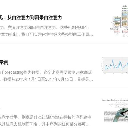
....
一个 AI 助手
超强辅助，Bol
即刻拥有 DeepSeek-R1 满血版
在企业官网、通讯软件中为客户提供 AI 客服
多种方案随心选，轻松解锁专属 DeepSeek
ch实现：从自注意力到因果自注意力
注意力、交叉注意力和因果自注意力。这些机制是GPT-
这些注意力机制，我们可以更好地把握这些模型的工作原理
Torch从零开始实现这些注意力机制。通过实际编码，
码示例
ries Forecasting作为数据。这个比赛需要预测54家商店
据从2013年1月1日至2017年8月15日，目标是预
为模型的输入包含20列中的3,029,400条数
的潜在竞争对手。到底是什么让Mamba在拥挤的序列建中
er:以其注意力机制而闻名，其中序列的任何部分都可以