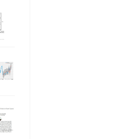
t.diy 一步搞定创意建站
构建大模型应用的安全防护体系
通过自然语言交互简化开发流程,全栈开发支持
通过阿里云安全产品对 AI 应用进行安全防护