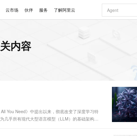
云市场
伙伴
服务
了解阿里云
AI 特惠
数据与 API
成为产品伙伴
企业增值服务
最佳实践
价格计算器
AI 场景体
基础软件
产品伙伴合
阿里云认证
市场活动
配置报价
大模型
 的相关内容
自助选配和估算价格
新方式
睿译宝，AI翻译排版一步到位
智启 AI 普惠权益
产品生态集成认证中心
企业支持计划
云上春晚
域名与网站
千问官方 MaaS 平台，为开发者和 Agent 而生，新用户赠送 1 亿 + tokens 额度
Qwen Aud
AI Coding
阿里云Maa
2026 阿里云
云服务器 E
为企业打
数据集
Windows
大模型认证
模型
NEW
NEW
交付可用成果
值低价云产品抢先购
上传文档即自动完成翻译和格式还原
至高享 1亿+免费 tokens，加速 Al 应用落地
提供智能易用的域名与建站服务
智能编程，一键
安全可靠、
产品生态伙伴
专家技术服务
云上奥运之旅
弹性计算合作
阿里云中企出
手机三要素
宝塔 Linux
全部认证
价格优势
有专属领域专家
GLM-5.2：长任务时代开源旗舰模型
阿里云 OPC 创新助力计划
千问大模型
即刻拥有 DeepS
AI 电商营销
对象存储 O
大模型
产品生态伙伴工作台
企业增值服务台
云栖战略参考
云存储合作计
云栖大会
身份实名认证
CentOS
训练营
推动算力普惠，释放技术红利
最高返9万
多领域专家智能体,一键组建 AI 虚拟交付团队
快速构建应用程序和网站，即刻迈出上云第一步
至高百万元 Token 补贴，加速一人公司成长
多元化、高性能、安全可靠的大模型服务
真正可用的 1M 上下文,一次完成代码全链路开发
轻松解锁专属 Dee
从图文生成到
云上的中国
数据库合作计
活动全景
短信
Docker
图片和
站式影视创作平台
Hermes Agent，打造自进化智能体
Token Plan 模型订阅计划
数字证书管理服务（原SSL证书）
5 分钟轻松部署
AI 广告创作
无影云电脑
企业成长
NEW
信息公告
看见新力量
云网络合作计
OCR 文字识别
JAVA
证享300元代金券
可视化编排打通从文字构思到成片全链路闭环
全托管，含MySQL、PostgreSQL、SQL Server、MariaDB多引擎
自主进化，持久记忆，越用越聪明
Qwen3.8-Max 首发尝鲜，限时加量 10 倍，夜间低至2折
实现全站HTTPS，呈现可信的WEB访问
图文、视频一
随时随地安
Kimi-K3
HappyHors
NEW
魔搭 Mode
loud
服务实践
官网公告
Kimi 最新旗舰模型，长程编程与推理利器
让文字生成流
金融模力时刻
Salesforce O
版
发票查验
全能环境
Claude Code + GStack 打造工程团队
千问办公，限时限量积分加倍
Qoder
低代码高效构
AI 建站
短信服务
型
NEW
作计划
计划
创新中心
魔搭 ModelSc
健康状态
理服务
让AI从“聊天伙伴”进化为能干活的“数字员工”
安装技能 GStack，拥有专属 AI 工程团队
你的AI工作搭子，覆盖日常办公高频场景
面向真实软件的智能体编程平台
0 代码专业建
n Is All You Need》中提出以来，彻底改变了深度学习特
客户案例
天气预报查询
操作系统
Deepseek-v4-pro
HappyHors
态合作计划
已成为几乎所有现代大型语言模型（LLM）的基础架构，
态智能体模型
旗舰 MoE 大模型，百万上下文与顶尖推理能力
图生视频，流
同享
万小智 AI 建站低至 15元/月
Qoder CN
AI 短剧/漫剧
云原生数据库 
快递物流查询
WordPress
成为服务伙
高校合作
点，立即开启云上创新
覆盖公网/内网、递归/权威、移动APP等全场景解析服务
送.CN域名，送备案服务码
基于千问大模型等，支持代码智能生成、研发智能问答
AI助力短剧
GLM-5.2
Wan2.7-T
Ubuntu