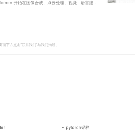
Transformer 开始在图像合成、点云处理、视觉 - 语言建模
r 成为了研究热点....
面下方点击"联系我们"与我们沟通。
ler
pytorch采样