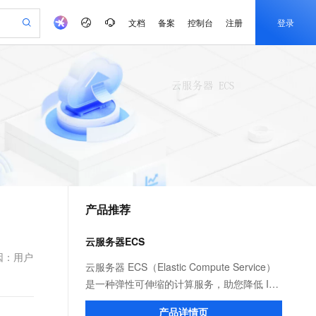
文档
备案
控制台
注册
登录
验
作计划
器
AI 活动
专业服务
服务伙伴合作计划
开发者社区
加入我们
产品动态
服务平台百炼
阿里云 OPC 创新助力计划
一站式生成采购清单，支持单品或批量购买
io：打造专属 AI 语音助手
S产品伙伴计划（繁花）
峰会
CS
造的大模型服务与应用开发平台
一句话生成原生可编辑精美 PPT 文稿
AI 生产力先锋
Al MaaS 服务伙伴赋能合作
域名
博文
Careers
至高可申请百万元
Qwen3.8-Max 模型上线
开启高性价比 AI 编程新体验
弹性可伸缩的云计算服务
Qwen-Audio-3.0-Realtime 端到端实时语音角色扮演
输入一句话想法, 轻松生成专业的 PPT
先锋实践拓展 AI 生产力的边界
Token 补贴，五大权
计划
海大会
伙伴信用分合作计划
商标
问答
社会招聘
益加速 OPC 成功
eek-V4-Pro
SS
一键部署幻兽帕鲁游戏服务器
飞天发布时刻
HOT
Open Search 向量检索版支
划
备案
电子书
校园招聘
pSeek-V4-Pro
视频创作，一键激活电商全链路生产力
稳定、安全、高性价比、高性能的云存储服务
一键购买专属联机服务器，轻松开启游戏
所见，即是所愿
持视频检索 Pipeline 功能
更多支持
划
公司注册
镜像站
视频生成
语音识别与合成
专属 QwenPaw
漫剧工坊：一站式动画创作平台
AI 实训营
HOT
应用身份服务 (IDaaS)
合作伙伴培训与认证
产品推荐
划
上云迁移
站生成，高效打造优质广告素材
全接入的云上超级电脑
从聊天伙伴进化为能主动干活的本地数字员工
快速生产连贯的高质量长漫剧
从基础到进阶，Agent 创客手把手教你
OpenClaw 管理能力上线
e-1.1-T2V
Qwen3-TTS-Flash
lScope
我要反馈
查询合作伙伴
畅细腻的高质量视频
离线语音合成大模型，多语言方言自适应，低延迟高稳定
n Alibaba Cloud ISV 合作
代维服务
建企业门户网站
10 分钟搭建微信、支付宝小程序
云服务器ECS
MaxCompute MaxFrame 提
创新加速
ope
登录合作伙伴管理后台
我要建议
站，无忧落地极速上线
以可视化方式快速构建移动和 PC 门户网站
国内短信简单易用，安全可靠，秒级触达，全球覆盖200+国家和地区。
高效部署网站，快速应用到小程序
供自动弹性内存功能
因：用户
e-1.1-I2V
Cosyvoice-V3-Flash
云服务器 ECS（Elastic Compute Service）
安全
畅自然，细节丰富
高表现力语音合成大模型，语音克隆听感自然
我要投诉
PolarDB
是一种弹性可伸缩的计算服务，助您降低 IT
上云场景组合购
Milvus 弹性伸缩功能新增节
伴
漫剧创作，剧本、分镜、视频高效生成
100%兼容MySQL、PostgreSQL，兼容Oracle，支持集中和分布式
覆盖90%+业务场景，专享组合折扣价
点支持范围
成本，提升运维效率，使您更专注于核心业
2V
VPN
Fun-ASR
产品详情页