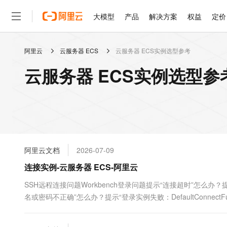
大模型
产品
解决方案
权益
定价
阿里云
云服务器 ECS
云服务器 ECS实例选型参考
大模型
产品
解决方案
权益
定价
云市场
伙伴
服务
了解阿里云
精选产品
精选解决方案
普惠上云
产品定价
精选商城
成为销售伙伴
售前咨询
为什么选择阿里云
千问AI平台
云服务器 ECS实例选型参
了解云产品的定价详情
大模型服务平台百炼
千问办公，解锁你的工作
普惠上云 官方力荐
分销伙伴
在线服务
网站建设
什么是云计算
大
大模型服务与应用平台
企业级Agent产品，直接
云服务器38元/年起，超
咨询伙伴
多端小程序
技术领先
云上成本管理
售后服务
轻量应用服务器
Agency Agents：拥
官方推荐返现计划
大模型
精选产品
精选解决方案
Salesforce 国际版订阅
稳定可靠
管理和优化成本
推荐新用户得奖励，单订单
销售伙伴合作计划
自助服务
友盟天域
安全合规
人工智能与机器学习
AI
文本生成
云数据库 RDS
HappyHorse 打造一
云工开物
无影生态合作计划
在线服务
阿里云文档
2026-07-09
观测云
分析师报告
高校专属算力普惠，学生认
计算
互联网应用开发
Qwen3.8-Max
HOT
Salesforce On Alibaba C
工单服务
连接实例-云服务器 ECS-阿里云
智能体时代全能旗舰模型
Tuya 物联网平台阿里云
研究报告与白皮书
人工智能平台 PAI
快速拥有专属 OpenClaw
大模
Consulting Partner 合
大数据
容器
免费试用
短信专区
一站式AI开发、训练和推
SSH远程连接问题Workbench登录问题提示“连接超时”怎么
蓝凌 OA
Qwen3.7-Plus
AI 大模型销售与服务生
现代化应用
名或密码不正确”怎么办？提示“登录实例失败：DefaultConnectFuture[root@
存储
天池大赛
能看、能想、能动手的多模
云解析DNS
解决方案免费试用 新老
电子合同
最高领取价值200元试用
安全
网络与CDN
AI 算法大赛
Qwen3-VL-Plus
畅捷通