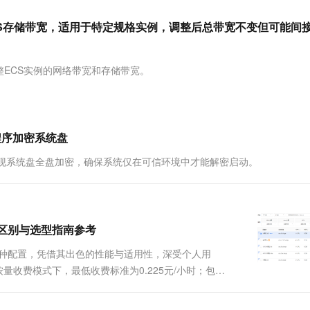
服务生态伙伴
视觉 Coding、空间感知、多模态思考等全面升级
1M上下文，专为长程任务能力而生
云工开物
企业应用
Works
Night Plan 支持 Qwen 3.8-Max
云原生大数据计算服务 MaxCompute
AI 办公
容器服务 Kub
NEW
Red Hat
BS存储带宽，适用于特定规格实例，调整后总带宽不变但可能间
30+ 款产品免费体验
Data Agent 驱动的一站式 Data+AI 开发治理平台
夜间 5 折，Qwen/Meoo/TokenPlan 客户专享
面向分析的企业级SaaS模式云数据仓库
AI智能应用
提供一站式管
科研合作
ERP
堂（旗舰版）
SUSE
智能客服
AI 应用构建
大模型原生
CRM
整ECS实例的网络带宽和存储带宽。
防护产品
2个月
自动承接线索
建站小程序
Qoder
大模型服务平台百炼-应用模版
OA 办公系统
HOT
NEW
面向真实软件
个人版上线、团队版降价；千问3.8-Max首发发尝鲜
丰富多元化的应用模版和解决方案
力提升
财税管理
模板建站
万有无界
大模型服务平台百炼-智能体
护程序加密系统盘
400电话
定制建站
的模型效果
灵活可视化地构建企业级 Agent
使用，实现系统盘全盘加密，确保系统仅在可信环境中才能解密启动。
方案
广告营销
模板小程序
秒悟
人工智能平台 PAI
定制小程序
云端极速 AI 
新一代 AI 视频生成模型，深度适配广告营销等场景
AI Native 的算法工程平台，一站式完成建模、训练、推理服务部署
APP 开发
实例区别与选型指南参考
建站系统
这三种配置，凭借其出色的性能与适用性，深受个人用
量收费模式下，最低收费标准为0.225元/小时；包月
AI 应用
10分钟微调：让0.6B模型媲美235B模
多模态数据信
..
型
依托云原生高可用架构,实现Dify私有化部署
用1%尺寸在特定领域达到大模型90%以上效果