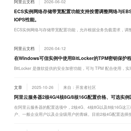
阿里云文档
2026-06-02
大数据开发治理平台 Data
AI 产品 免费试用
网络
安全
云开发大赛
Tableau 订阅
ECS实例网络存储带宽配置功能支持按需调整网络与E
1亿+ 大模型 tokens 和 
可观测
入门学习赛
中间件
IOPS性能。
AI空中课堂在线直播课
云防火墙
140+云产品 免费试用
大模型服务
上云与迁云
ECS实例网络与存储带宽配置功能，允许根据业务负载需求，调
云原生的云上边界网络安全
产品新客免费试用，最长1
数据库
生态解决方案
千问AI平台-Token Plan
企业出海
大模型ACA认证体验
大数据计算
助力企业全员 AI 认知与能
阿里云文档
2026-04-12
行业生态解决方案
政企业务
媒体服务
千问AI平台-模型体验
在Windows可信实例中使用BitLocker的TPM密钥保
开发者生态解决方案
在线体验全尺寸、多种模态
企业服务与云通信
BitLocker 是微软提供的安全加密功能，可与 TPM 配合
AI 开发和 AI 应用解决
Happy 系列大模型
域名与网站
文章
2025-10-26
来自：开发者社区
终端用户计算
阿里云服务器2核4G/4核8G/8核16G配置价格、可选
Serverless
大模型解决方案
在阿里云服务器的配置选项中，2核4G、4核8G以及8核16G
开发工具
户、一般企业用户以及企业级用户的青睐。目前2核4G配置选择按
快速部署 Dify，高效搭建 
情况下，平均月价最低可达47.52元；若按年购买u1实例，配备2核.
迁移与运维管理