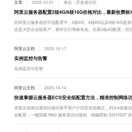
文章
2025-10-21
来自：开发者社区
10 分钟在聊天系统中增加
专有云
阿里云服务器配置2核4G/8核16G价格对比，最新收费
在阿里云服务器的可选配置中，2核4G、4核8G以及8核16G
还是大型企业级客户，都对它们青睐有加。先看2核4G配置：经济
低47.52元/1月，包年收费标准最低440.64元/1年、1231.2元/5年；
阿里云文档
2025-10-17
实例监控与告警
实例监控与告警
阿里云文档
2025-10-14
快速掌握云服务器ECS安全组配置方法，精准控制网络
本图文指南以通俗比喻向新手用户介绍安全组概念，列出4条最佳
会配置：一键搭建 Web 服务器访问规则、精确限制 SSH/RD