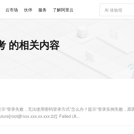
云市场
伙伴
服务
了解阿里云
AI 特惠
数据与 API
成为产品伙伴
企业增值服务
最佳实践
价格计算器
AI 场景体
基础软件
产品伙伴合
阿里云认证
市场活动
配置报价
大模型
考 的相关内容
自助选配和估算价格
新方式
睿译宝，AI翻译排版一步到位
智启 AI 普惠权益
产品生态集成认证中心
企业支持计划
云上春晚
域名与网站
千问官方 MaaS 平台，为开发者和 Agent 而生，新用户赠送 1 亿 + tokens 额度
Qwen Aud
AI Coding
阿里云Maa
2026 阿里云
云服务器 E
为企业打
数据集
Windows
大模型认证
模型
NEW
NEW
交付可用成果
值低价云产品抢先购
上传文档即自动完成翻译和格式还原
至高享 1亿+免费 tokens，加速 Al 应用落地
提供智能易用的域名与建站服务
智能编程，一键
安全可靠、
产品生态伙伴
专家技术服务
云上奥运之旅
弹性计算合作
阿里云中企出
手机三要素
宝塔 Linux
全部认证
价格优势
有专属领域专家
GLM-5.2：长任务时代开源旗舰模型
阿里云 OPC 创新助力计划
千问大模型
即刻拥有 DeepS
AI 电商营销
对象存储 O
大模型
产品生态伙伴工作台
企业增值服务台
云栖战略参考
云存储合作计
云栖大会
身份实名认证
CentOS
训练营
推动算力普惠，释放技术红利
最高返9万
多领域专家智能体,一键组建 AI 虚拟交付团队
快速构建应用程序和网站，即刻迈出上云第一步
至高百万元 Token 补贴，加速一人公司成长
多元化、高性能、安全可靠的大模型服务
真正可用的 1M 上下文,一次完成代码全链路开发
轻松解锁专属 Dee
从图文生成到
云上的中国
数据库合作计
活动全景
短信
Docker
图片和
站式影视创作平台
Hermes Agent，打造自进化智能体
Token Plan 模型订阅计划
数字证书管理服务（原SSL证书）
5 分钟轻松部署
AI 广告创作
无影云电脑
企业成长
NEW
信息公告
看见新力量
云网络合作计
OCR 文字识别
JAVA
证享300元代金券
可视化编排打通从文字构思到成片全链路闭环
全托管，含MySQL、PostgreSQL、SQL Server、MariaDB多引擎
自主进化，持久记忆，越用越聪明
Qwen3.8-Max 首发尝鲜，限时加量 10 倍，夜间低至2折
实现全站HTTPS，呈现可信的WEB访问
图文、视频一
随时随地安
Kimi-K3
HappyHors
NEW
魔搭 Mode
loud
服务实践
官网公告
Kimi 最新旗舰模型，长程编程与推理利器
让文字生成流
金融模力时刻
Salesforce O
版
发票查验
全能环境
Claude Code + GStack 打造工程团队
千问办公，限时限量积分加倍
Qoder
低代码高效构
AI 建站
短信服务
型
NEW
作计划
计划
创新中心
魔搭 ModelSc
健康状态
理服务
让AI从“聊天伙伴”进化为能干活的“数字员工”
安装技能 GStack，拥有专属 AI 工程团队
你的AI工作搭子，覆盖日常办公高频场景
面向真实软件的智能体编程平台
0 代码专业建
办？提示“登录失败，无法使用密码登录方式”怎么办？提示“登录实例失败，原
客户案例
天气预报查询
操作系统
Deepseek-v4-pro
HappyHors
态合作计划
/xxx.xxx.xx.xxx:22]: Failed (A...
态智能体模型
旗舰 MoE 大模型，百万上下文与顶尖推理能力
图生视频，流
同享
万小智 AI 建站低至 15元/月
Qoder CN
AI 短剧/漫剧
云原生数据库 
快递物流查询
WordPress
成为服务伙
高校合作
点，立即开启云上创新
覆盖公网/内网、递归/权威、移动APP等全场景解析服务
送.CN域名，送备案服务码
基于千问大模型等，支持代码智能生成、研发智能问答
AI助力短剧
GLM-5.2
Wan2.7-T
Ubuntu