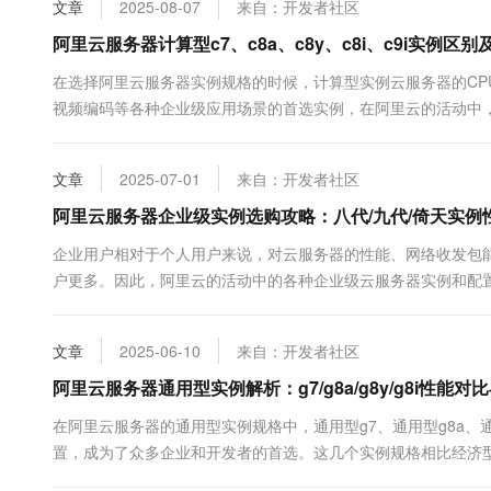
文章
2025-08-07
来自：开发者社区
阿里云服务器计算型c7、c8a、c8y、c8i、c9i实例区
在选择阿里云服务器实例规格的时候，计算型实例云服务器的CP
视频编码等各种企业级应用场景的首选实例，在阿里云的活动中，
算型c8y、计算型c8i和计算型c9i这几个实例规格，这些实例规格
文章
2025-07-01
来自：开发者社区
阿里云服务器企业级实例选购攻略：八代/九代/倚天实例
企业用户相对于个人用户来说，对云服务器的性能、网络收发包
户更多。因此，阿里云的活动中的各种企业级云服务器实例和配置
合企业用户的云服务器实例规格主要为通用算力型u1、计算型c8i、计
通用型g8y、内存型r9i、...
文章
2025-06-10
来自：开发者社区
阿里云服务器通用型实例解析：g7/g8a/g8y/g8i性能
在阿里云服务器的通用型实例规格中，通用型g7、通用型g8a、通
置，成为了众多企业和开发者的首选。这几个实例规格相比经济型
它们的处理器与内存配比通常为1:4，但在处理器架构、存储能力