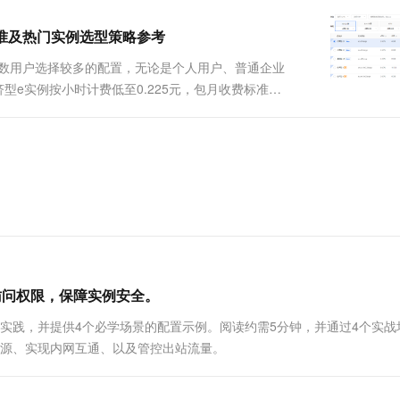
一个 AI 助手
超强辅助，Bol
即刻拥有 DeepSeek-R1 满血版
在企业官网、通讯软件中为客户提供 AI 客服
标准及热门实例选型策略参考
多种方案随心选，轻松解锁专属 DeepSeek
是多数用户选择较多的配置，无论是个人用户、普通企业
型e实例按小时计费低至0.225元，包月收费标准最
...
访问权限，保障实例安全。
实践，并提供4个必学场景的配置示例。阅读约需5分钟，并通过4个实战
P 来源、实现内网互通、以及管控出站流量。