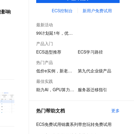
务创新。
文戏情感细腻自然，动作戏激烈拳拳到肉，实现更强表演能力
支持中英文自由切换，具备更强的噪声鲁棒性
ernetes 版 ACK
云聚AI 严选权益
AI 原生数据库服务发布
SSL 证书
ECS控制台
新用户免费试用
接影响
，一键激活高效办公新体验
理容器应用的 K8s 服务
精选AI产品，从模型到应用全链提效
Agent 数据网关
堡垒机
AI 用量加速计划
云原生数据库 PolarDB
最新活动
应用
防火墙
、识别商机，让客服更高效、服务更出色。
新老同享，达量后返
Agentic Database 发布
99计划延1年，优惠续享
千问办公
主机安全
NEW
产品入门
的智能体编程平台
一站式AI生产力平台
ECS选型推荐
ECS学习路径
AI 应用及服务市场
伶鹊
热门产品
企业级人与Agent协作平台，接入和调度多个数字员工
智能客服平台，对话机器人、对话分析、智能外呼
AI 应用
低价e实例，新老同享
第九代企业级产品
大模型服务平台百炼 - 全妙
大模型
最佳实践
应用创作平台
多模态内容创作工具，已接入 DeepSeek
助力AI，GPU算力1折起
服务器迁移指引
自然语言处理
数据标注
热门帮助文档
更多
机器学习
息提取
与 AI 智能体进行实时音视频通话
ECS免费试用锦囊系列带您玩转免费试用
从文本、图片、视频中提取结构化的属性信息
构建支持视频理解的 AI 音视频实时通话应用