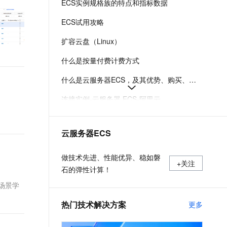
ECS实例规格族的特点和指标数据
t.diy 一步搞定创意建站
构建大模型应用的安全防护体系
通过自然语言交互简化开发流程,全栈开发支持
通过阿里云安全产品对 AI 应用进行安全防护
ECS试用攻略
扩容云盘（Linux）
什么是按量付费计费方式
什么是云服务器ECS，及其优势、购买、使用方式和部署建议
连接实例-云服务器 ECS-阿里云
在Linux上安装Docker和Docker Compose
云服务器ECS
实例登录名、密码、密钥对管理
阿里云ECS通用型实例规格（g系列）
做技术先进、性能优异、稳如磐
+关注
石的弹性计算！
场景学
热门技术解决方案
更多