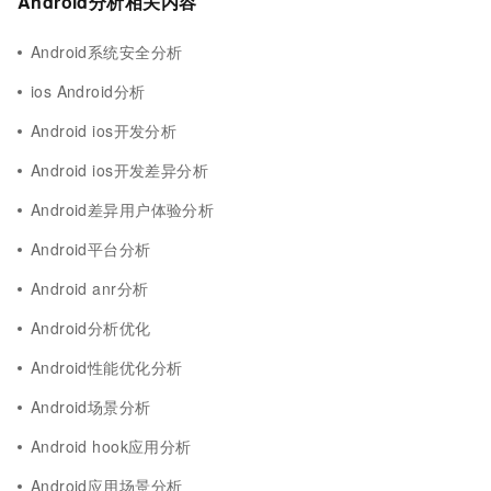
Android分析相关内容
Android系统安全分析
ios Android分析
Android ios开发分析
Android ios开发差异分析
Android差异用户体验分析
Android平台分析
Android anr分析
Android分析优化
Android性能优化分析
Android场景分析
Android hook应用分析
Android应用场景分析