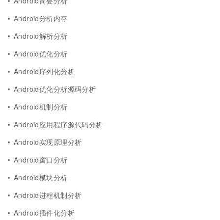
Android简要分析
Android分析内存
Android解析分析
Android优化分析
Android序列化分析
Android优化分析源码分析
Android机制分析
Android应用程序源代码分析
Android实现原理分析
Android窗口分析
Android模块分析
Android进程机制分析
Android插件化分析