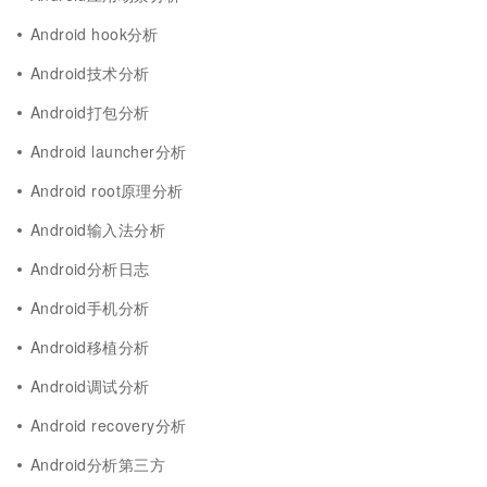
Android hook分析
Android技术分析
Android打包分析
Android launcher分析
Android root原理分析
Android输入法分析
Android分析日志
Android手机分析
Android移植分析
Android调试分析
Android recovery分析
Android分析第三方