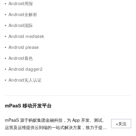
Android周报
Android全解析
Android国际
Android mediatek
Android please
Android着色
Android dagger2
Android实人认证
mPaaS 移动开发平台
mPaaS 源于蚂蚁集团金融科技，为 App 开发、测试、
+关注
运营及运维提供云到端的一站式解决方案，致力于提供
高效、灵活、稳定的移动研发、管理平台。 官网地