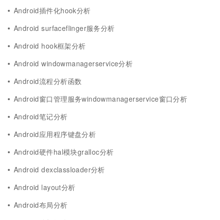
Android插件化hook分析
Android surfaceflinger服务分析
Android hook框架分析
Android windowmanagerservice分析
Android流程分析函数
Android窗口管理服务windowmanagerservice窗口分析
Android笔记分析
Android应用程序键盘分析
Android硬件hal模块gralloc分析
Android dexclassloader分析
Android layout分析
Android布局分析