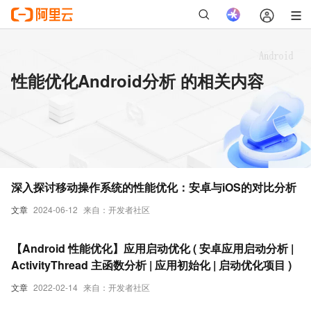
性能优化Android分析 的相关内容
深入探讨移动操作系统的性能优化：安卓与iOS的对比分析
文章
2024-06-12
来自：开发者社区
【Android 性能优化】应用启动优化 ( 安卓应用启动分析 |
ActivityThread 主函数分析 | 应用初始化 | 启动优化项目 )
文章
2022-02-14
来自：开发者社区