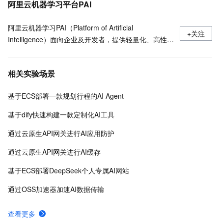
阿里云机器学习平台PAI
阿里云机器学习PAI（Platform of Artificial
+关注
Intelligence）面向企业及开发者，提供轻量化、高性价
比的云原生机器学习平台，涵盖PAI-iTAG智能标注平
台、PAI-Designer（原Studio）可视化建模平台、PAI-
相关实验场景
DSW云原生交互式建模平台、PAI-DLC云原生AI基础平
台、PAI-EAS云原生弹性推理服务平台，支持千亿特
基于ECS部署一款规划行程的AI Agent
征、万亿样本规模加速训练，百余落地场景，全面提升
工程效率。
基于dify快速构建一款定制化AI工具
通过云原生API网关进行AI应用防护
通过云原生API网关进行AI缓存
基于ECS部署DeepSeek个人专属AI网站
通过OSS加速器加速AI数据传输
查看更多