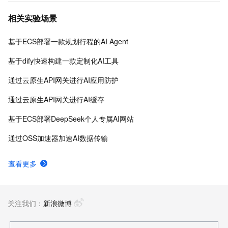
台、PAI-Designer（原Studio）可视化建模平台、PAI-
相关实验场景
DSW云原生交互式建模平台、PAI-DLC云原生AI基础平
台、PAI-EAS云原生弹性推理服务平台，支持千亿特
基于ECS部署一款规划行程的AI Agent
征、万亿样本规模加速训练，百余落地场景，全面提升
工程效率。
基于dify快速构建一款定制化AI工具
通过云原生API网关进行AI应用防护
通过云原生API网关进行AI缓存
基于ECS部署DeepSeek个人专属AI网站
通过OSS加速器加速AI数据传输
查看更多
关注我们：
新浪微博