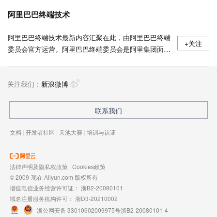
阿里巴巴终端技术
阿里巴巴终端技术最新内容汇聚在此，由阿里巴巴终端
+关注
委员会官方运营。阿里巴巴终端委员会是阿里集团面向
前端、客户端的虚拟技术组织。我们的愿景是着眼用户
体验前沿、技术创新引领业界，将面向未来，制定技术
关注我们：
策略和目标并落地执行，推动终端技术发展，帮助工程
新浪微博
师成长，打造顶级的终端体验。同时我们运营着阿里巴
巴终端域的官方公众号：阿里巴巴终端技术，欢迎关
联系我们
注。
文档
|
开发者社区
|
天池大赛
|
培训与认证
法律声明及隐私权政策
|
Cookies政策
© 2009-现在 Aliyun.com 版权所有
增值电信业务经营许可证：
浙B2-20080101
域名注册服务机构许可：
浙D3-20210002
浙公网安备 33010602009975号
浙B2-20080101-4