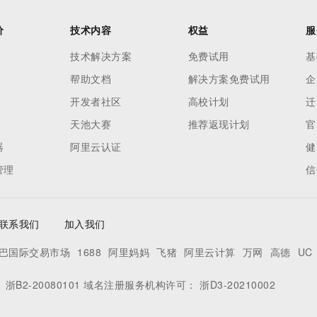
价
技术内容
权益
服
技术解决方案
免费试用
基
帮助文档
解决方案免费试用
企
开发者社区
高校计划
迁
天池大赛
推荐返现计划
官
器
阿里云认证
健
管理
信
联系我们
加入我们
巴国际交易市场
1688
阿里妈妈
飞猪
阿里云计算
万网
高德
UC
：
浙B2-20080101
域名注册服务机构许可：
浙D3-20210002