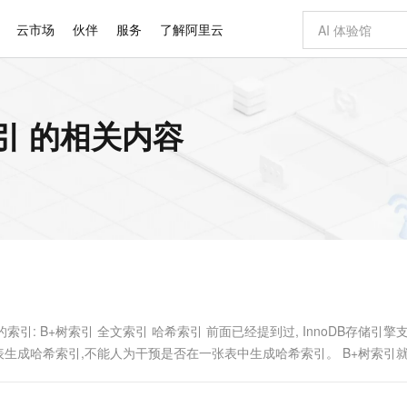
云市场
伙伴
服务
了解阿里云
AI 特惠
数据与 API
成为产品伙伴
企业增值服务
最佳实践
价格计算器
AI 场景体
基础软件
产品伙伴合
阿里云认证
市场活动
配置报价
大模型
擎索引 的相关内容
自助选配和估算价格
新方式
睿译宝，AI翻译排版一步到位
智启 AI 普惠权益
产品生态集成认证中心
企业支持计划
云上春晚
域名与网站
千问官方 MaaS 平台，为开发者和 Agent 而生，新用户赠送 1 亿 + tokens 额度
Qwen Aud
AI Coding
阿里云Maa
2026 阿里云
云服务器 E
为企业打
数据集
Windows
大模型认证
模型
NEW
NEW
交付可用成果
值低价云产品抢先购
上传文档即自动完成翻译和格式还原
至高享 1亿+免费 tokens，加速 Al 应用落地
提供智能易用的域名与建站服务
智能编程，一键
安全可靠、
产品生态伙伴
专家技术服务
云上奥运之旅
弹性计算合作
阿里云中企出
手机三要素
宝塔 Linux
全部认证
价格优势
有专属领域专家
GLM-5.2：长任务时代开源旗舰模型
阿里云 OPC 创新助力计划
千问大模型
即刻拥有 DeepS
AI 电商营销
对象存储 O
大模型
产品生态伙伴工作台
企业增值服务台
云栖战略参考
云存储合作计
云栖大会
身份实名认证
CentOS
训练营
推动算力普惠，释放技术红利
最高返9万
多领域专家智能体,一键组建 AI 虚拟交付团队
快速构建应用程序和网站，即刻迈出上云第一步
至高百万元 Token 补贴，加速一人公司成长
多元化、高性能、安全可靠的大模型服务
真正可用的 1M 上下文,一次完成代码全链路开发
轻松解锁专属 Dee
从图文生成到
云上的中国
数据库合作计
活动全景
短信
Docker
图片和
站式影视创作平台
Hermes Agent，打造自进化智能体
Token Plan 模型订阅计划
数字证书管理服务（原SSL证书）
5 分钟轻松部署
AI 广告创作
无影云电脑
企业成长
NEW
信息公告
看见新力量
云网络合作计
OCR 文字识别
JAVA
证享300元代金券
可视化编排打通从文字构思到成片全链路闭环
全托管，含MySQL、PostgreSQL、SQL Server、MariaDB多引擎
自主进化，持久记忆，越用越聪明
Qwen3.8-Max 首发尝鲜，限时加量 10 倍，夜间低至2折
实现全站HTTPS，呈现可信的WEB访问
图文、视频一
随时随地安
Kimi-K3
HappyHors
NEW
魔搭 Mode
loud
服务实践
官网公告
Kimi 最新旗舰模型，长程编程与推理利器
让文字生成流
金融模力时刻
Salesforce O
版
发票查验
全能环境
Claude Code + GStack 打造工程团队
千问办公，限时限量积分加倍
Qoder
低代码高效构
AI 建站
短信服务
型
NEW
作计划
计划
创新中心
魔搭 ModelSc
健康状态
理服务
让AI从“聊天伙伴”进化为能干活的“数字员工”
安装技能 GStack，拥有专属 AI 工程团队
你的AI工作搭子，覆盖日常办公高频场景
面向真实软件的智能体编程平台
0 代码专业建
见的索引: B+树索引 全文索引 哈希索引 前面已经提到过, InnoDB存储引擎
客户案例
天气预报查询
操作系统
Deepseek-v4-pro
HappyHors
态合作计划
为表生成哈希索引,不能人为干预是否在一张表中生成哈希索引。 B+树索引
态智能体模型
旗舰 MoE 大模型，百万上下文与顶尖推理能力
图生视频，流
同享
万小智 AI 建站低至 15元/月
Qoder CN
AI 短剧/漫剧
云原生数据库 
快递物流查询
WordPress
成为服务伙
高校合作
点，立即开启云上创新
覆盖公网/内网、递归/权威、移动APP等全场景解析服务
送.CN域名，送备案服务码
基于千问大模型等，支持代码智能生成、研发智能问答
AI助力短剧
GLM-5.2
Wan2.7-T
Ubuntu