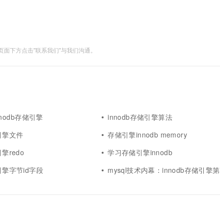
.
一个 AI 助手
超强辅助，Bol
即刻拥有 DeepSeek-R1 满血版
在企业官网、通讯软件中为客户提供 AI 客服
多种方案随心选，轻松解锁专属 DeepSeek
面下方点击"联系我们"与我们沟通。
 innodb存储引擎
innodb存储引擎算法
储引擎文件
存储引擎innodb memory
引擎redo
学习存储引擎innodb
储引擎字节id字段
mysql技术内幕：innodb存储引擎第2版innod