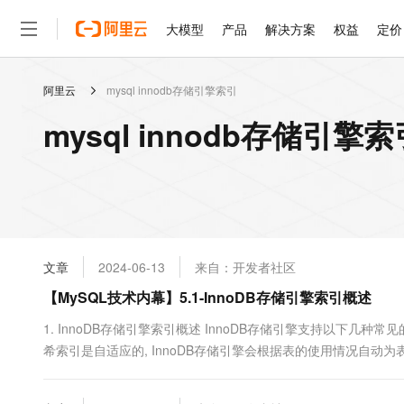
大模型
产品
解决方案
权益
定价
阿里云
mysql innodb存储引擎索引
大模型
产品
解决方案
权益
定价
云市场
伙伴
服务
了解阿里云
精选产品
精选解决方案
普惠上云
产品定价
精选商城
成为销售伙伴
售前咨询
为什么选择阿里云
千问AI平台
mysql innodb存储引
了解云产品的定价详情
大模型服务平台百炼
千问办公，解锁你的工作
普惠上云 官方力荐
分销伙伴
在线服务
网站建设
什么是云计算
大
大模型服务与应用平台
企业级Agent产品，直接
云服务器38元/年起，超
咨询伙伴
多端小程序
技术领先
云上成本管理
售后服务
轻量应用服务器
Agency Agents：拥
官方推荐返现计划
大模型
精选产品
精选解决方案
Salesforce 国际版订阅
稳定可靠
管理和优化成本
推荐新用户得奖励，单订单
销售伙伴合作计划
自助服务
友盟天域
安全合规
人工智能与机器学习
AI
文本生成
云数据库 RDS
HappyHorse 打造一
云工开物
无影生态合作计划
在线服务
文章
2024-06-13
来自：开发者社区
观测云
分析师报告
高校专属算力普惠，学生认
计算
互联网应用开发
Qwen3.8-Max
HOT
Salesforce On Alibaba C
工单服务
【MySQL技术内幕】5.1-InnoDB存储引擎索引概述
智能体时代全能旗舰模型
Tuya 物联网平台阿里云
研究报告与白皮书
人工智能平台 PAI
快速拥有专属 OpenClaw
大模
Consulting Partner 合
大数据
容器
免费试用
短信专区
一站式AI开发、训练和推
1. InnoDB存储引擎索引概述 InnoDB存储引擎支持以下几种常
蓝凌 OA
Qwen3.7-Plus
AI 大模型销售与服务生
现代化应用
希索引是自适应的, InnoDB存储引擎会根据表的使用情况自动
存储
天池大赛
能看、能想、能动手的多模
云解析DNS
解决方案免费试用 新老
电子合同
意义...
最高领取价值200元试用
安全
网络与CDN
AI 算法大赛
Qwen3-VL-Plus
畅捷通