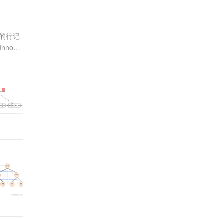
文戏情感细腻自然，动作戏激烈拳拳到肉，实现更强表演能力
支持中英文自由切换，具备更强的噪声鲁棒性
ernetes 版 ACK
云聚AI 严选权益
AI 原生数据库服务发布
SSL 证书
，一键激活高效办公新体验
理容器应用的 K8s 服务
精选AI产品，从模型到应用全链提效
Agent 数据网关
堡垒机
的行记
AI 用量加速计划
云原生数据库 PolarDB
应用
防火墙
noDB
、识别商机，让客服更高效、服务更出色。
新老同享，达量后返
Agentic Database 发布
千问办公
主机安全
NEW
的智能体编程平台
一站式AI生产力平台
AI 应用及服务市场
伶鹊
企业级人与Agent协作平台，接入和调度多个数字员工
智能客服平台，对话机器人、对话分析、智能外呼
AI 应用
大模型服务平台百炼 - 全妙
大模型
应用创作平台
多模态内容创作工具，已接入 DeepSeek
自然语言处理
数据标注
机器学习
息提取
与 AI 智能体进行实时音视频通话
从文本、图片、视频中提取结构化的属性信息
构建支持视频理解的 AI 音视频实时通话应用