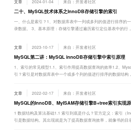
文章
2024-01-04
来自：开发者社区
大数据开发治理平台 Data
AI 产品 免费试用
网络
安全
云开发大赛
Tableau 订阅
二十、MySQL技术体系之InnoDB存储引擎的索引
1亿+ 大模型 tokens 和 
可观测
入门学习赛
中间件
AI空中课堂在线直播课
一、什么是索引？1、对数据库表中一列或多列的值进行排序的一
云防火墙
140+云产品 免费试用
大模型服务
录数据。 3、基本原理：存储引擎通过遍历索引定位基表中的行，然后返
上云与迁云
云原生的云上边界网络安全
产品新客免费试用，最长1
数据库
存储引擎的叶子结点数据是按照主键rowid进行排序的，目的是方便对
生态解决方案
千问AI平台-Token Plan
企业出海
大模型ACA认证体验
大数据计算
文章
2023-10-17
来自：开发者社区
助力企业全员 AI 认知与能
行业生态解决方案
政企业务
媒体服务
千问AI平台-模型体验
MySQL第二讲：MySQL innoDB存储引擎中索引原理
开发者生态解决方案
在线体验全尺寸、多种模态
企业服务与云通信
1、索引的常见模型1.1、索引作用提高数据查询的效率1.2、Mys
AI 开发和 AI 应用解决
引？索引是对数据库表中一个或多个列的值进行排序的数据结构
Happy 系列大模型
域名与网站
引文件的形式存储在磁盘上(索引加速了数据访问，因为存储引擎
是B数结构组织的索引（多路搜索树）包括聚集索引，次要索引，复合
终端用户计算
文章
2022-02-17
来自：开发者社区
Serverless
MySQL的InnoDB、MyISAM存储引擎B+tree索引实现
大模型解决方案
1 数据结构及算法基础1.1 索引到底是什么？官方定义：索引（I
开发工具
快速部署 Dify，高效搭建 
引是数据结构。其出现就是为了提高数据查询效率，就像书的目
迁移与运维管理
最基本的查询算法顺序查找（linear search），复杂度为O