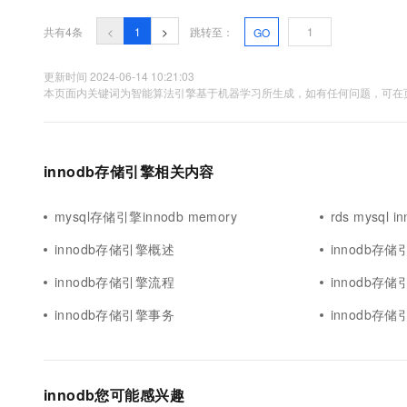
分查找要求被检索数据有序，二叉树查找只能应用于二叉查找树...
10 分钟在聊天系统中增加
专有云
共有4条
<
1
>
跳转至：
GO
更新时间 2024-06-14 10:21:03
本页面内关键词为智能算法引擎基于机器学习所生成，如有任何问题，可在页
innodb存储引擎相关内容
mysql存储引擎innodb memory
rds mysql
innodb存储引擎概述
innodb存
innodb存储引擎流程
innodb存储
innodb存储引擎事务
innodb存
innodb您可能感兴趣