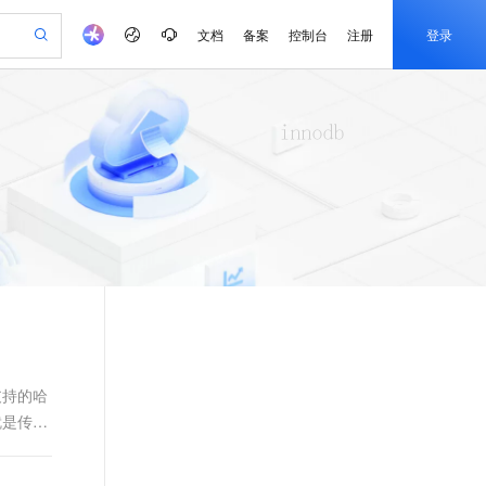
文档
备案
控制台
注册
登录
验
作计划
器
AI 活动
专业服务
服务伙伴合作计划
开发者社区
加入我们
产品动态
服务平台百炼
阿里云 OPC 创新助力计划
一站式生成采购清单，支持单品或批量购买
io：打造专属 AI 语音助手
S产品伙伴计划（繁花）
峰会
CS
造的大模型服务与应用开发平台
一句话生成原生可编辑精美 PPT 文稿
AI 生产力先锋
Al MaaS 服务伙伴赋能合作
域名
博文
Careers
至高可申请百万元
Qwen3.8-Max 模型上线
开启高性价比 AI 编程新体验
弹性可伸缩的云计算服务
Qwen-Audio-3.0-Realtime 端到端实时语音角色扮演
输入一句话想法, 轻松生成专业的 PPT
先锋实践拓展 AI 生产力的边界
Token 补贴，五大权
计划
海大会
伙伴信用分合作计划
商标
问答
社会招聘
益加速 OPC 成功
eek-V4-Pro
SS
一键部署幻兽帕鲁游戏服务器
飞天发布时刻
HOT
Open Search 向量检索版支
划
备案
电子书
校园招聘
pSeek-V4-Pro
视频创作，一键激活电商全链路生产力
稳定、安全、高性价比、高性能的云存储服务
一键购买专属联机服务器，轻松开启游戏
所见，即是所愿
持视频检索 Pipeline 功能
更多支持
划
公司注册
镜像站
视频生成
语音识别与合成
专属 QwenPaw
漫剧工坊：一站式动画创作平台
AI 实训营
HOT
应用身份服务 (IDaaS)
合作伙伴培训与认证
划
上云迁移
站生成，高效打造优质广告素材
全接入的云上超级电脑
从聊天伙伴进化为能主动干活的本地数字员工
快速生产连贯的高质量长漫剧
从基础到进阶，Agent 创客手把手教你
OpenClaw 管理能力上线
e-1.1-T2V
Qwen3-TTS-Flash
lScope
我要反馈
查询合作伙伴
畅细腻的高质量视频
离线语音合成大模型，多语言方言自适应，低延迟高稳定
n Alibaba Cloud ISV 合作
代维服务
建企业门户网站
10 分钟搭建微信、支付宝小程序
MaxCompute MaxFrame 提
创新加速
ope
登录合作伙伴管理后台
我要建议
站，无忧落地极速上线
以可视化方式快速构建移动和 PC 门户网站
国内短信简单易用，安全可靠，秒级触达，全球覆盖200+国家和地区。
高效部署网站，快速应用到小程序
供自动弹性内存功能
支持的哈
e-1.1-I2V
Cosyvoice-V3-Flash
就是传统
安全
畅自然，细节丰富
高表现力语音合成大模型，语音克隆听感自然
我要投诉
PolarDB
上云场景组合购
Milvus 弹性伸缩功能新增节
伴
漫剧创作，剧本、分镜、视频高效生成
100%兼容MySQL、PostgreSQL，兼容Oracle，支持集中和分布式
覆盖90%+业务场景，专享组合折扣价
点支持范围
2V
VPN
Fun-ASR