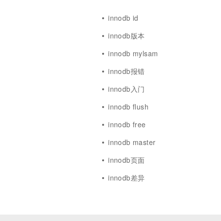
innodb id
innodb版本
innodb mylsam
innodb报错
innodb入门
innodb flush
innodb free
innodb master
innodb页面
w
innodb差异