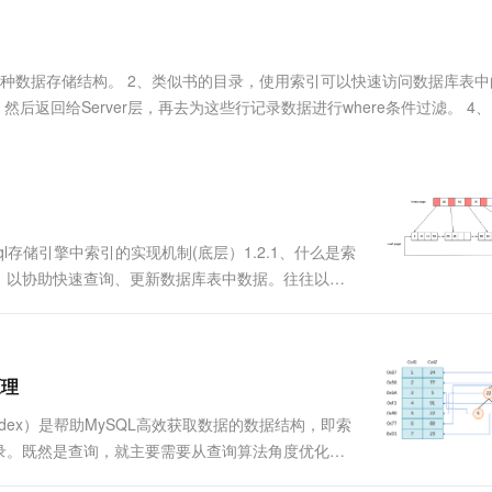
服务生态伙伴
视觉 Coding、空间感知、多模态思考等全面升级
1M上下文，专为长程任务能力而生
云工开物
企业应用
Works
Night Plan 支持 Qwen 3.8-Max
云原生大数据计算服务 MaxCompute
AI 办公
容器服务 Kub
NEW
Red Hat
30+ 款产品免费体验
Data Agent 驱动的一站式 Data+AI 开发治理平台
夜间 5 折，Qwen/Meoo/TokenPlan 客户专享
面向分析的企业级SaaS模式云数据仓库
AI智能应用
提供一站式管
科研合作
ERP
堂（旗舰版）
SUSE
种数据存储结构。 2、类似书的目录，使用索引可以快速访问数据库表中
智能客服
AI 应用构建
大模型原生
CRM
回给Server层，再去为这些行记录数据进行where条件过滤。 4、In
防护产品
2个月
自动承接线索
磁盘做顺序I/O二、索引的数据结构MySQL数据库使用....
建站小程序
Qoder
大模型服务平台百炼-应用模版
OA 办公系统
HOT
NEW
面向真实软件
个人版上线、团队版降价；千问3.8-Max首发发尝鲜
丰富多元化的应用模版和解决方案
力提升
财税管理
模板建站
万有无界
大模型服务平台百炼-智能体
400电话
定制建站
的模型效果
灵活可视化地构建企业级 Agent
ql存储引擎中索引的实现机制(底层）1.2.1、什么是索
方案
广告营销
模板小程序
，以协助快速查询、更新数据库表中数据。往往以索
秒悟
人工智能平台 PAI
定制小程序
云端极速 AI 
不会再去扫描整张表得到需要的数据)通常的索引指的
新一代 AI 视频生成模型，深度适配广告营销等场景
AI Native 的算法工程平台，一站式完成建模、训练、推理服务部署
索引，....
APP 开发
建站系统
原理
ndex）是帮助MySQL高效获取数据的数据结构，即索
AI 应用
10分钟微调：让0.6B模型媲美235B模
多模态数据信
录。既然是查询，就主要需要从查询算法角度优化。
型
依托云原生高可用架构,实现Dify私有化部署
(n)的算法在数据量大时是糟糕的。更优秀的查找算法，如二
用1%尺寸在特定领域达到大模型90%以上效果