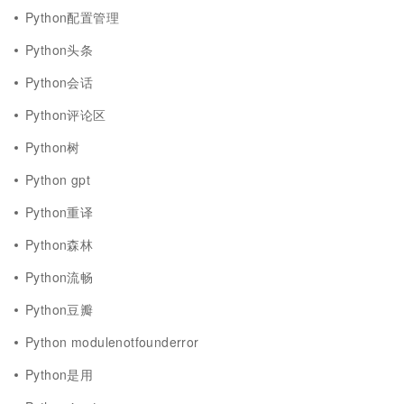
Python配置管理
Python头条
Python会话
Python评论区
Python树
Python gpt
Python重译
Python森林
Python流畅
Python豆瓣
Python modulenotfounderror
Python是用