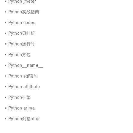
Python jmeter
Python实战指南
Python codec
Python贝叶斯
Python运行时
Python方包
Python__name__
Python sql语句
Python attribute
Python引擎
Python arima
Python剑指offer