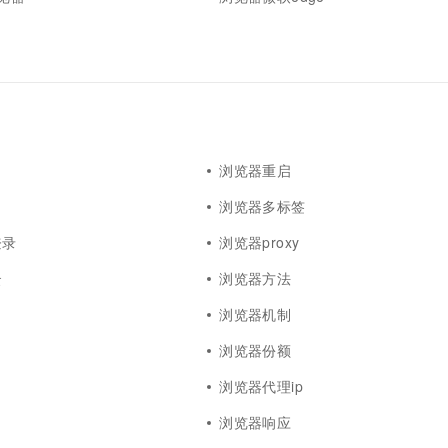
一个 AI 助手
超强辅助，Bol
即刻拥有 DeepSeek-R1 满血版
在企业官网、通讯软件中为客户提供 AI 客服
多种方案随心选，轻松解锁专属 DeepSeek
浏览器重启
浏览器多标签
登录
浏览器proxy
云
浏览器方法
浏览器机制
浏览器份额
浏览器代理ip
浏览器响应