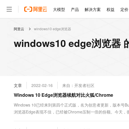
大模型
产品
解决方案
权益
定价
阿里云
windows10 edge浏览器
大模型
产品
解决方案
权益
定价
云市场
伙伴
服务
了解阿里云
精选产品
精选解决方案
普惠上云
产品定价
精选商城
成为销售伙伴
售前咨询
为什么选择阿里云
千问AI平台
windows10 edge浏览
了解云产品的定价详情
大模型服务平台百炼
睿译宝，AI翻译排版一
普惠上云 官方力荐
分销伙伴
在线服务
网站建设
什么是云计算
大
大模型服务与应用平台
上传文档即自动完成翻译和
云服务器38元/年起，超
咨询伙伴
多端小程序
技术领先
云上成本管理
售后服务
轻量应用服务器
GLM-5.2：长任务时代
官方推荐返现计划
大模型
精选产品
精选解决方案
Salesforce 国际版订阅
稳定可靠
管理和优化成本
推荐新用户得奖励，单订单
销售伙伴合作计划
自助服务
友盟天域
安全合规
人工智能与机器学习
AI
文本生成
云数据库 RDS
Hermes Agent，打造
云工开物
无影生态合作计划
在线服务
文章
2022-02-16
来自：开发者社区
观测云
分析师报告
自主进化，持久记忆，越用
高校专属算力普惠，学生认
计算
互联网应用开发
Qwen3.8-Max
HOT
Salesforce On Alibaba C
工单服务
Windows 10 Edge浏览器续航对比火狐/Chrome
智能体时代全能旗舰模型
Tuya 物联网平台阿里云
研究报告与白皮书
人工智能平台 PAI
快速拥有专属 OpenClaw
大模
Consulting Partner 合
大数据
容器
免费试用
短信专区
一站式AI开发、训练和推
Windows 10已经来到第四个正式版，名为创意者更新，版本号Bui
蓝凌 OA
Qwen3.7-Plus
AI 大模型销售与服务生
现代化应用
浏览器Edge表现不佳，已经被Chrome压制一倍的份额。今天
存储
天池大赛
能看、能想、能动手的多模
云解析DNS
解决方案免费试用 新老
电子合同
Win10下的续航表现。 他们对比了在一次满电的情况下，使用Edge/Ch
最高领取价值200元试用
安全
网络与CDN
AI 算法大赛
Qwen3-VL-Plus
Edge的“持久力”比Chro.....
畅捷通