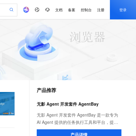
文档
备案
控制台
注册
登录
验
作计划
器
AI 活动
专业服务
服务伙伴合作计划
开发者社区
加入我们
产品动态
服务平台百炼
阿里云 OPC 创新助力计划
一站式生成采购清单，支持单品或批量购买
可编辑精美 PPT 文稿
S产品伙伴计划（繁花）
峰会
CS
造的大模型服务与应用开发平台
Agency Agents：拥有专属领域专家
AI 生产力先锋
Al MaaS 服务伙伴赋能合作
域名
博文
Careers
至高可申请百万元
Qwen3.8-Max 模型上线
 轻松生成专业的 PPT
开启高性价比 AI 编程新体验
弹性可伸缩的云计算服务
先锋实践拓展 AI 生产力的边界
多领域专家智能体,一键组建 AI 虚拟交付团队
Token 补贴，五大权
计划
海大会
伙伴信用分合作计划
商标
问答
社会招聘
益加速 OPC 成功
帕鲁游戏服务器
SS
HappyHorse 打造一站式影视创作平台
飞天发布时刻
HOT
Open Search 向量检索版支
划
备案
电子书
校园招聘
联机服务器，轻松开启游戏
视频创作，一键激活电商全链路生产力
稳定、安全、高性价比、高性能的云存储服务
所见，即是所愿
持视频检索 Pipeline 功能
可视化编排打通从文字构思到成片全链路闭环
更多支持
划
公司注册
镜像站
视频生成
语音识别与合成
 智能体与工作流应用
漫剧工坊：一站式动画创作平台
AI 实训营
应用身份服务 (IDaaS)
合作伙伴培训与认证
产品推荐
划
上云迁移
站生成，高效打造优质广告素材
全接入的云上超级电脑
通过阿里云百炼高效搭建AI应用,助力高效开发
快速生产连贯的高质量长漫剧
从基础到进阶，Agent 创客手把手教你
OpenClaw 管理能力上线
e-1.1-T2V
Qwen3-TTS-Flash
lScope
我要反馈
查询合作伙伴
畅细腻的高质量视频
离线语音合成大模型，多语言方言自适应，低延迟高稳定
n Alibaba Cloud ISV 合作
代维服务
建企业门户网站
10 分钟搭建微信、支付宝小程序
无影 Agent 开发套件 AgentBay
MaxCompute MaxFrame 提
创新加速
ope
登录合作伙伴管理后台
我要建议
站，无忧落地极速上线
以可视化方式快速构建移动和 PC 门户网站
国内短信简单易用，安全可靠，秒级触达，全球覆盖200+国家和地区。
高效部署网站，快速应用到小程序
供自动弹性内存功能
e-1.1-I2V
Cosyvoice-V3-Flash
无影 Agent 开发套件 AgentBay 是一款专为
安全
畅自然，细节丰富
高表现力语音合成大模型，语音克隆听感自然
我要投诉
PolarDB
AI Agent 提供的任务执行工具和平台，提供
上云场景组合购
Milvus 弹性伸缩功能新增节
伴
漫剧创作，剧本、分镜、视频高效生成
100%兼容MySQL、PostgreSQL，兼容Oracle，支持集中和分布式
覆盖90%+业务场景，专享组合折扣价
点支持范围
浏览器（Browser Use）、桌面（Computer
2V
VPN
Fun-ASR
产品详情