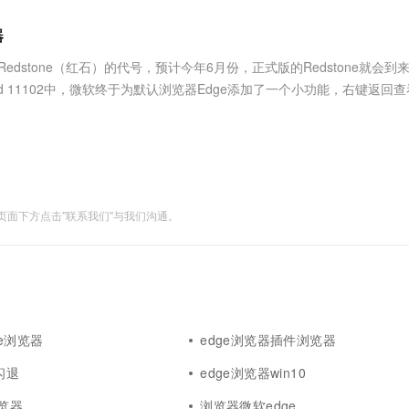
服务生态伙伴
视觉 Coding、空间感知、多模态思考等全面升级
1M上下文，专为长程任务能力而生
云工开物
企业应用
Works
Night Plan 支持 Qwen 3.8-Max
云原生大数据计算服务 MaxCompute
AI 办公
容器服务 Kub
NEW
Red Hat
器
30+ 款产品免费体验
Data Agent 驱动的一站式 Data+AI 开发治理平台
夜间 5 折，Qwen/Meoo/TokenPlan 客户专享
面向分析的企业级SaaS模式云数据仓库
AI智能应用
提供一站式管
科研合作
ERP
堂（旗舰版）
SUSE
Redstone（红石）的代号，预计今年6月份，正式版的Redstone就会到
智能客服
AI 应用构建
大模型原生
CRM
uild 11102中，微软终于为默认浏览器Edge添加了一个小功能，右键返回
防护产品
2个月
自动承接线索
媒报道，接下来的rs将....
建站小程序
Qoder
大模型服务平台百炼-应用模版
OA 办公系统
HOT
NEW
面向真实软件
个人版上线、团队版降价；千问3.8-Max首发发尝鲜
丰富多元化的应用模版和解决方案
力提升
财税管理
模板建站
万有无界
大模型服务平台百炼-智能体
400电话
定制建站
的模型效果
灵活可视化地构建企业级 Agent
面下方点击"联系我们"与我们沟通。
方案
广告营销
模板小程序
秒悟
人工智能平台 PAI
定制小程序
云端极速 AI 
新一代 AI 视频生成模型，深度适配广告营销等场景
AI Native 的算法工程平台，一站式完成建模、训练、推理服务部署
APP 开发
建站系统
ge浏览器
edge浏览器插件浏览器
AI 应用
10分钟微调：让0.6B模型媲美235B模
多模态数据信
闪退
edge浏览器win10
型
依托云原生高可用架构,实现Dify私有化部署
用1%尺寸在特定领域达到大模型90%以上效果
浏览器
浏览器微软edge