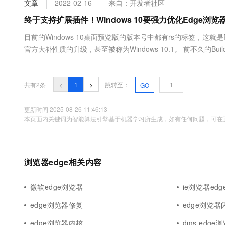
文章
2022-02-16
来自：开发者社区
大数据开发治理平台 Data
AI 产品 免费试用
网络
安全
云开发大赛
Tableau 订阅
终于支持扩展插件！Windows 10要强力优化Edge浏览
1亿+ 大模型 tokens 和 
可观测
入门学习赛
中间件
AI空中课堂在线直播课
目前的Windows 10桌面预览版的版本号中都有rs的标签，这就是
云防火墙
140+云产品 免费试用
大模型服务
官方大补性质的升级，甚至被称为Windows 10.1。 前不久的B
上云与迁云
云原生的云上边界网络安全
产品新客免费试用，最长1
数据库
记录，但后来的14257又开始了漫长的Bug修复和累积性更新。 据外
生态解决方案
千问AI平台-Token Plan
企业出海
大模型ACA认证体验
大数据计算
助力企业全员 AI 认知与能
行业生态解决方案
共有2条
<
1
>
跳转至：
GO
政企业务
媒体服务
千问AI平台-模型体验
开发者生态解决方案
在线体验全尺寸、多种模态
更新时间 2025-08-26 11:46:13
企业服务与云通信
本页面内关键词为智能算法引擎基于机器学习所生成，如有任何问题，可在页
AI 开发和 AI 应用解决
Happy 系列大模型
域名与网站
终端用户计算
浏览器edge相关内容
Serverless
大模型解决方案
微软edge浏览器
ie浏览器ed
开发工具
快速部署 Dify，高效搭建 
edge浏览器修复
edge浏览器
迁移与运维管理
edge浏览器内核
dms edge