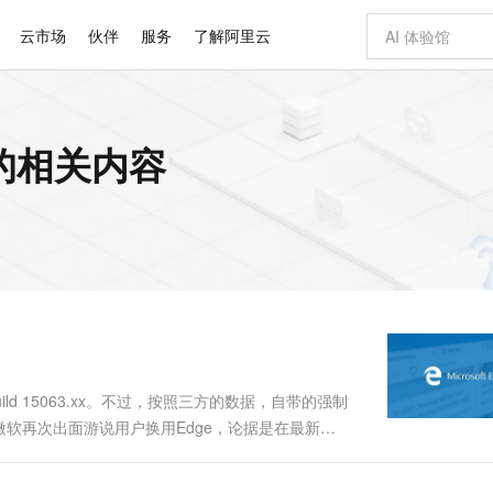
云市场
伙伴
服务
了解阿里云
AI 特惠
数据与 API
成为产品伙伴
企业增值服务
最佳实践
价格计算器
AI 场景体
基础软件
产品伙伴合
阿里云认证
市场活动
配置报价
大模型
器 的相关内容
自助选配和估算价格
步到位
智启 AI 普惠权益
产品生态集成认证中心
企业支持计划
云上春晚
域名与网站
Qwen Audio：打造专属 AI 语音助手
千问官方 MaaS 平台，为开发者和 Agent 而生，新用户赠送 1 亿 + tokens 额度
一句话生成原生
AI Coding
阿里云Maa
2026 阿里云
云服务器 E
为企业打
数据集
Windows
大模型认证
模型
NEW
NEW
格式还原
值低价云产品抢先购
至高享 1亿+免费 tokens，加速 Al 应用落地
提供智能易用的域名与建站服务
Qwen-Audio-3.0-Realtime 端到端实时语音角色扮演
输入一句话想法,
智能编程，一键
安全可靠、
产品生态伙伴
专家技术服务
云上奥运之旅
弹性计算合作
阿里云中企出
手机三要素
宝塔 Linux
全部认证
价格优势
开源旗舰模型
即刻拥有 DeepSeek-V4-Pro
阿里云 OPC 创新助力计划
千问大模型
一键部署幻兽
AI 电商营销
对象存储 O
大模型
产品生态伙伴工作台
企业增值服务台
云栖战略参考
云存储合作计
云栖大会
身份实名认证
CentOS
训练营
推动算力普惠，释放技术红利
最高返9万
真正可用的 1M 上下文,一次完成代码全链路开发
快速构建应用程序和网站，即刻迈出上云第一步
轻松解锁专属 DeepSeek-V4-Pro
至高百万元 Token 补贴，加速一人公司成长
多元化、高性能、安全可靠的大模型服务
一键购买专属
从图文生成到
云上的中国
数据库合作计
活动全景
短信
Docker
图片和
自进化智能体
5 分钟轻松部署专属 QwenPaw
Token Plan 模型订阅计划
数字证书管理服务（原SSL证书）
高效搭建 AI
AI 广告创作
无影云电脑
企业成长
NEW
HOT
信息公告
看见新力量
云网络合作计
OCR 文字识别
JAVA
越聪明
证享300元代金券
全托管，含MySQL、PostgreSQL、SQL Server、MariaDB多引擎
Qwen3.8-Max 首发尝鲜，限时加量 10 倍，夜间低至2折
实现全站HTTPS，呈现可信的WEB访问
从聊天伙伴进化为能主动干活的本地数字员工
图文、视频一
随时随地安
Kimi-K3
HappyHors
NEW
魔搭 Mode
loud
服务实践
官网公告
Kimi 最新旗舰模型，长程编程与推理利器
让文字生成流
金融模力时刻
Salesforce O
版
发票查验
全能环境
Claude Code + GStack 打造工程团队
千问办公，限时限量积分加倍
Qoder
低代码高效构
AI 建站
短信服务
型
NEW
作计划
计划
创新中心
魔搭 ModelSc
健康状态
理服务
让AI从“聊天伙伴”进化为能干活的“数字员工”
安装技能 GStack，拥有专属 AI 工程团队
你的AI工作搭子，覆盖日常办公高频场景
面向真实软件的智能体编程平台
0 代码专业建
ld 15063.xx。不过，按照三方的数据，自带的强制
客户案例
天气预报查询
操作系统
Deepseek-v4-pro
HappyHors
态合作计划
，微软再次出面游说用户换用Edge，论据是在最新
态智能体模型
旗舰 MoE 大模型，百万上下文与顶尖推理能力
图生视频，流
同享
万小智 AI 建站低至 15元/月
Qoder CN
AI 短剧/漫剧
云原生数据库 
快递物流查询
WordPress
成为服务伙
rome 57/FireFox 52等全屏播放视频，结果
高校合作
点，立即开启云上创新
覆盖公网/内网、递归/权威、移动APP等全场景解析服务
送.CN域名，送备案服务码
基于千问大模型等，支持代码智能生成、研发智能问答
AI助力短剧
GLM-5.2
Wan2.7-T
Ubuntu