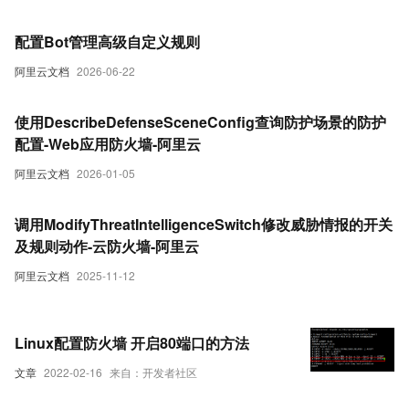
配置Bot管理高级自定义规则
阿里云文档
2026-06-22
使用DescribeDefenseSceneConfig查询防护场景的防护
配置-Web应用防火墙-阿里云
阿里云文档
2026-01-05
调用ModifyThreatIntelligenceSwitch修改威胁情报的开关
及规则动作-云防火墙-阿里云
阿里云文档
2025-11-12
Linux配置防火墙 开启80端口的方法
文章
2022-02-16
来自：开发者社区