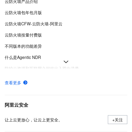
云防火墙产品介绍
云防火墙包年包月版
云防火墙CFW-云防火墙-阿里云
云防火墙按量付费版
不同版本的功能差异
什么是Agentic NDR
防护云资源和互联网之间的出入双向流量
什么是云防火墙按量节省套餐包
查看更多
旧版计费方式1.0与升级说明
包年包月弹性流量计费
阿里云安全
让上云更放心，让云上更安全。
+关注