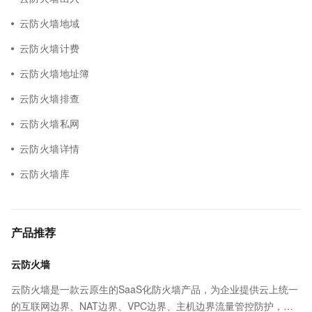
云防火墙地域
云防火墙计费
云防火墙地址簿
云防火墙排查
云防火墙私网
云防火墙详情
云防火墙库
产品推荐
云防火墙
云防火墙是一款云原生的SaaS化防火墙产品，为企业提供云上统一
的互联网边界、NAT边界、VPC边界、主机边界流量管控防护，包