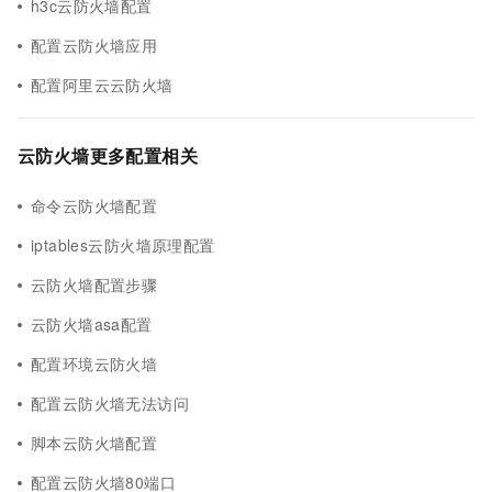
h3c云防火墙配置
配置云防火墙应用
配置阿里云云防火墙
云防火墙更多配置相关
命令云防火墙配置
iptables云防火墙原理配置
云防火墙配置步骤
云防火墙asa配置
配置环境云防火墙
配置云防火墙无法访问
脚本云防火墙配置
配置云防火墙80端口