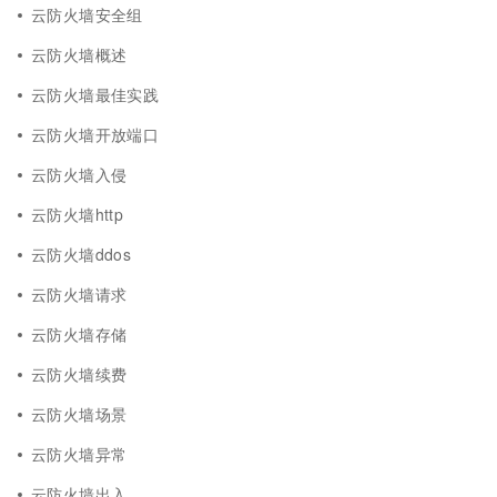
云防火墙安全组
云防火墙概述
云防火墙最佳实践
云防火墙开放端口
云防火墙入侵
云防火墙http
云防火墙ddos
云防火墙请求
云防火墙存储
云防火墙续费
云防火墙场景
云防火墙异常
云防火墙出入