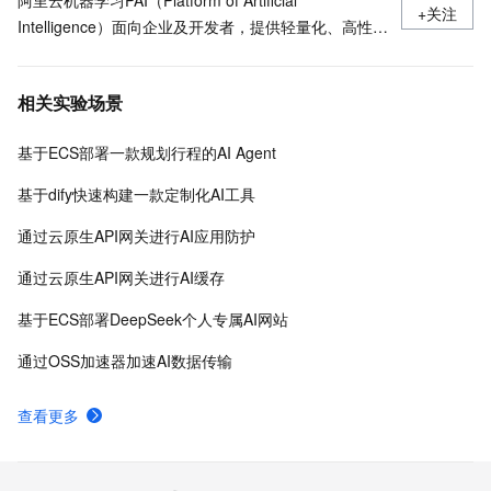
阿里云机器学习PAI（Platform of Artificial
+关注
Intelligence）面向企业及开发者，提供轻量化、高性价
比的云原生机器学习平台，涵盖PAI-iTAG智能标注平
台、PAI-Designer（原Studio）可视化建模平台、PAI-
相关实验场景
DSW云原生交互式建模平台、PAI-DLC云原生AI基础平
台、PAI-EAS云原生弹性推理服务平台，支持千亿特
基于ECS部署一款规划行程的AI Agent
征、万亿样本规模加速训练，百余落地场景，全面提升
工程效率。
基于dify快速构建一款定制化AI工具
通过云原生API网关进行AI应用防护
通过云原生API网关进行AI缓存
基于ECS部署DeepSeek个人专属AI网站
通过OSS加速器加速AI数据传输
查看更多