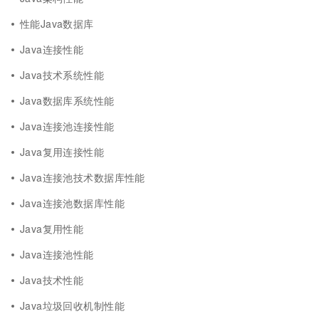
性能Java数据库
Java连接性能
Java技术系统性能
Java数据库系统性能
Java连接池连接性能
Java复用连接性能
Java连接池技术数据库性能
Java连接池数据库性能
Java复用性能
Java连接池性能
Java技术性能
Java垃圾回收机制性能