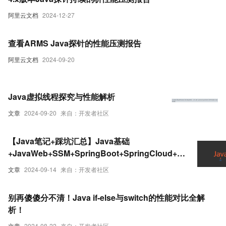
阿里云文档
2024-12-27
查看ARMS Java探针的性能压测报告
阿里云文档
2024-09-20
Java虚拟线程探究与性能解析
文章
2024-09-20
来自：开发者社区
【Java笔记+踩坑汇总】Java基础
+JavaWeb+SSM+SpringBoot+SpringCloud+瑞
吉外卖/谷粒商城/学成在线+设计模式+面试题汇总
文章
2024-09-14
来自：开发者社区
+性能调优/架构设计+源码解析
别再傻傻分不清！Java if-else与switch的性能对比全解
析！
文章
2024-08-22
来自：开发者社区