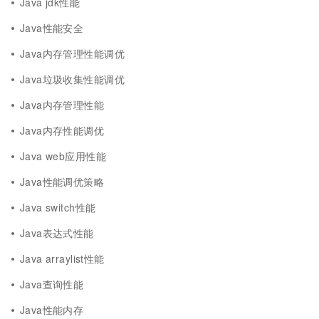
Java jdk性能
Java性能安全
Java内存管理性能调优
Java垃圾收集性能调优
Java内存管理性能
Java内存性能调优
Java web应用性能
Java性能调优策略
Java switch性能
Java表达式性能
Java arraylist性能
Java查询性能
Java性能内存