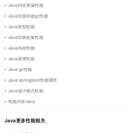
Java内存泄漏性能
Java垃圾回收gc性能
Java类型性能
Java垃圾收集性能
Java内存性能
Java原理性能
Java gc性能
Java springboot性能调优
Java设计模式性能
性能内存Java
Java更多性能相关