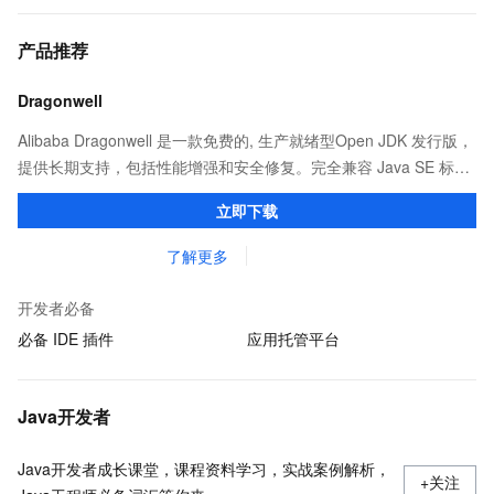
产品推荐
Dragonwell
Alibaba Dragonwell 是一款免费的, 生产就绪型Open JDK 发行版，
提供长期支持，包括性能增强和安全修复。完全兼容 Java SE 标
准，您可以在任何常用操作系统（包括 Linux、Windows 和
立即下载
macOS）上开发 Java 应用程序。
了解更多
开发者必备
必备 IDE 插件
应用托管平台
Java开发者
Java开发者成长课堂，课程资料学习，实战案例解析，
+关注