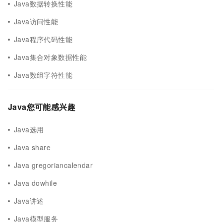
Java数据转换性能
Java访问性能
Java程序代码性能
Java集合对象数据性能
Java数组字符性能
Java您可能感兴趣
Java选用
Java share
Java gregoriancalendar
Java dowhile
Java讲述
Java模型服务