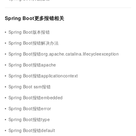
Spring Boot更多报错相关
Spring Boot版本报错
Spring Boot报错解决办法
Spring Boot报错org.apache.catalina.lifecycleexception
Spring Boot报错apache
Spring Boot报错applicationcontext
Spring Boot ssm报错
Spring Boot报错embedded
Spring Boot报错error
Spring Boot报错type
Spring Boot报错default