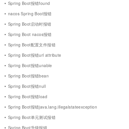
Spring Boot报错found
nacos Spring Boot报错
Spring Boot启动时报错
Spring Boot nacos报错
Spring Boot配置文件报错
Spring Boot报错url attribute
Spring Boot报错unable
Spring Boot报错bean
Spring Boot报错null
Spring Boot报错load
Spring Boot报错java.lang.illegalstateexception
Spring Boot单元测试报错
Spring Boot升级报错