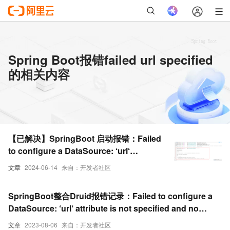
Spring Boot报错failed url specified
的相关内容
【已解决】SpringBoot 启动报错：Failed
to configure a DataSource: ‘url‘
attribute is not specified and no emb
文章
2024-06-14
来自：开发者社区
SpringBoot整合Druid报错记录：Failed to configure a
DataSource: ‘url‘ attribute is not specified and no
embe
文章
2023-08-06
来自：开发者社区