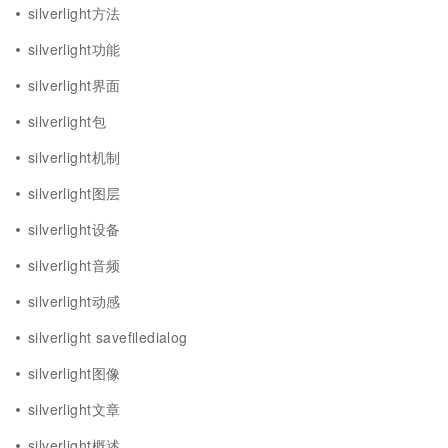
silverlight方法
silverlight功能
silverlight界面
silverlight包
silverlight机制
silverlight图层
silverlight设备
silverlight音频
silverlight动感
silverlight savefiledialog
silverlight图像
silverlight文章
silverlight概述