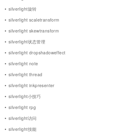
silverlight旋转
silverlight scaletransform
silverlight skewtransform
silverlight状态管理
silverlight dropshadoweffect
silverlight note
silverlight thread
silverlight inkpresenter
silverlight小技巧
silverlight rpg
silverlight访问
silverlight技能