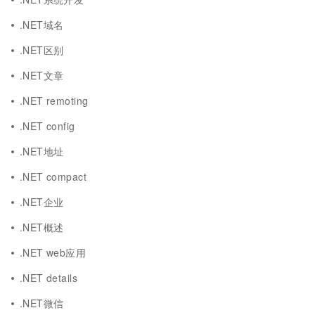
.NET域名
.NET区别
.NET文章
.NET remoting
.NET config
.NET地址
.NET compact
.NET企业
.NET概述
.NET web应用
.NET details
.NET微信