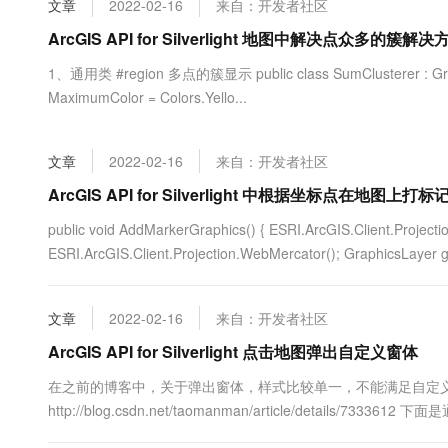
文章
2022-02-16
来自：开发者社区
大数据开发治理平台 Data
AI 产品 免费试用
网络
安全
云开发大赛
Tableau 订阅
ArcGIS API for Silverlight 地图中解决点众多的簇解决
1亿+ 大模型 tokens 和 
可观测
入门学习赛
中间件
AI空中课堂在线直播课
1、通用类 #region 多点的簇显示 public class SumClusterer : Graphic
云防火墙
140+云产品 免费试用
大模型服务
MaximumColor = Colors.Yello...
上云与迁云
云原生的云上边界网络安全
产品新客免费试用，最长1
数据库
生态解决方案
千问AI平台-Token Plan
企业出海
大模型ACA认证体验
大数据计算
文章
2022-02-16
来自：开发者社区
助力企业全员 AI 认知与能
行业生态解决方案
政企业务
媒体服务
千问AI平台-模型体验
ArcGIS API for Silverlight 中根据坐标点在地图上打标
开发者生态解决方案
在线体验全尺寸、多种模态
企业服务与云通信
public void AddMarkerGraphics() { ESRI.ArcGIS.Client.Projec
AI 开发和 AI 应用解决
ESRI.ArcGIS.Client.Projection.WebMercator(); GraphicsLayer
Happy 系列大模型
域名与网站
终端用户计算
文章
2022-02-16
来自：开发者社区
Serverless
ArcGIS API for Silverlight 点击地图弹出自定义窗体
大模型解决方案
在之前的博客中，关于弹出窗体，样式比较单一，不能满足自定
开发工具
快速部署 Dify，高效搭建 
http://blog.csdn.net/taomanman/article/details/
迁移与运维管理
可以做出来，然后在地图中点击点，实例化该类即可，主要代码如下： <User