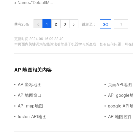
x:Name="DefaultM...
共有25条
<
1
2
3
>
跳转至：
GO
更新时间 2024-06-16 09:22:40
本页面内关键词为智能算法引擎基于机器学习所生成，如有任何问题，可在页
API地图相关内容
API坐标地图
页面API地图
API地图窗口
API googl
API map地图
google AP
fusion API地图
API地图控件