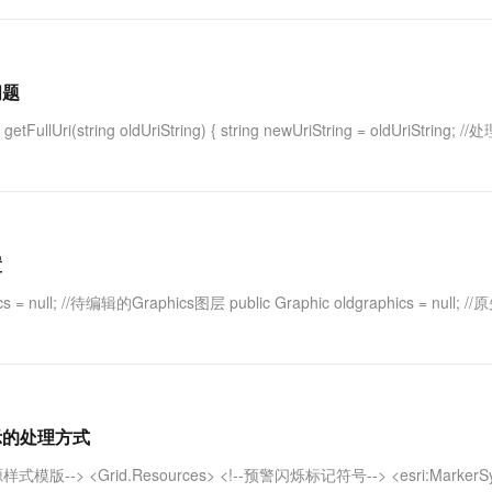
问题
FullUri(string oldUriString) { string newUriString = oldUriString; 
置
ull; //待编辑的Graphics图层 public Graphic oldgraphics = null; //
动显示的处理方式
图资源样式模版--> <Grid.Resources> <!--预警闪烁标记符号--> <esri:MarkerS