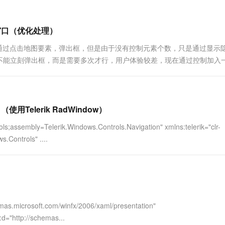
一个 AI 助手
超强辅助，Bol
即刻拥有 DeepSeek-R1 满血版
在企业官网、通讯软件中为客户提供 AI 客服
多种方案随心选，轻松解锁专属 DeepSeek
素弹出窗口（优化处理）
弹出框实例中，是通过点击地图要素，弹出框，但是由于没有控制元素个数，只是通过显
不能立刻弹出框，而是需要多次才行，用户体验较差，现在通过控制加入
心代码如下： /...
口（使用Telerik RadWindow）
ls;assembly=Telerik.Windows.Controls.Navigation" xmlns:telerik="clr-
.Controls" ....
as.microsoft.com/winfx/2006/xaml/presentation"
d="http://schemas...