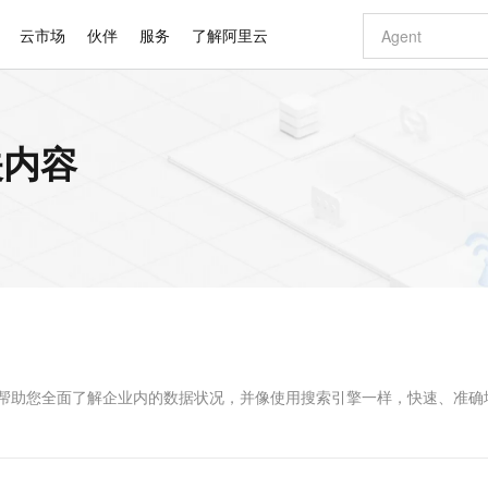
云市场
伙伴
服务
了解阿里云
AI 特惠
数据与 API
成为产品伙伴
企业增值服务
最佳实践
价格计算器
AI 场景体
基础软件
产品伙伴合
阿里云认证
市场活动
配置报价
大模型
相关内容
自助选配和估算价格
新方式
睿译宝，AI翻译排版一步到位
智启 AI 普惠权益
产品生态集成认证中心
企业支持计划
云上春晚
域名与网站
千问官方 MaaS 平台，为开发者和 Agent 而生，新用户赠送 1 亿 + tokens 额度
AI Coding
阿里云Maa
2026 阿里云
云服务器 E
为企业打
数据集
Windows
大模型认证
模型
NEW
交付可用成果
值低价云产品抢先购
上传文档即自动完成翻译和格式还原
至高享 1亿+免费 tokens，加速 Al 应用落地
提供智能易用的域名与建站服务
智能编程，一键
安全可靠、
产品生态伙伴
专家技术服务
云上奥运之旅
弹性计算合作
阿里云中企出
手机三要素
宝塔 Linux
全部认证
价格优势
有专属领域专家
GLM-5.2：长任务时代开源旗舰模型
阿里云 OPC 创新助力计划
千问大模型
即刻拥有 DeepS
AI 电商营销
对象存储 O
大模型
产品生态伙伴工作台
企业增值服务台
云栖战略参考
云存储合作计
云栖大会
身份实名认证
CentOS
训练营
推动算力普惠，释放技术红利
最高返9万
多领域专家智能体,一键组建 AI 虚拟交付团队
快速构建应用程序和网站，即刻迈出上云第一步
至高百万元 Token 补贴，加速一人公司成长
多元化、高性能、安全可靠的大模型服务
真正可用的 1M 上下文,一次完成代码全链路开发
轻松解锁专属 Dee
从图文生成到
云上的中国
数据库合作计
活动全景
短信
Docker
图片和
站式影视创作平台
Hermes Agent，打造自进化智能体
Token Plan 模型订阅计划
数字证书管理服务（原SSL证书）
5 分钟轻松部署
AI 广告创作
无影云电脑
企业成长
NEW
信息公告
看见新力量
云网络合作计
OCR 文字识别
JAVA
证享300元代金券
可视化编排打通从文字构思到成片全链路闭环
全托管，含MySQL、PostgreSQL、SQL Server、MariaDB多引擎
自主进化，持久记忆，越用越聪明
Qwen3.8-Max 首发尝鲜，限时加量 10 倍，夜间低至2折
实现全站HTTPS，呈现可信的WEB访问
图文、视频一
随时随地安
Kimi-K3
HappyHors
NEW
魔搭 Mode
loud
服务实践
官网公告
Kimi 最新旗舰模型，长程编程与推理利器
让文字生成流
金融模力时刻
Salesforce O
版
发票查验
全能环境
Claude Code + GStack 打造工程团队
千问办公，限时限量积分加倍
Qoder
低代码高效构
AI 建站
短信服务
型
NEW
作计划
计划
创新中心
魔搭 ModelSc
健康状态
理服务
让AI从“聊天伙伴”进化为能干活的“数字员工”
安装技能 GStack，拥有专属 AI 工程团队
你的AI工作搭子，覆盖日常办公高频场景
面向真实软件的智能体编程平台
0 代码专业建
台。它帮助您全面了解企业内的数据状况，并像使用搜索引擎一样，快速、准确
客户案例
天气预报查询
操作系统
Deepseek-v4-pro
HappyHors
态合作计划
态智能体模型
旗舰 MoE 大模型，百万上下文与顶尖推理能力
图生视频，流
同享
万小智 AI 建站低至 15元/月
Qoder CN
AI 短剧/漫剧
云原生数据库 
快递物流查询
WordPress
成为服务伙
高校合作
点，立即开启云上创新
覆盖公网/内网、递归/权威、移动APP等全场景解析服务
送.CN域名，送备案服务码
基于千问大模型等，支持代码智能生成、研发智能问答
AI助力短剧
GLM-5.2
Wan2.7-T
Ubuntu