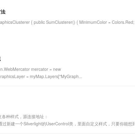
服务生态伙伴
视觉 Coding、空间感知、多模态思考等全面升级
1M上下文，专为长程任务能力而生
云工开物
企业应用
Works
Night Plan 支持 Qwen 3.8-Max
云原生大数据计算服务 MaxCompute
AI 办公
容器服务 Kub
NEW
Red Hat
方法
30+ 款产品免费体验
Data Agent 驱动的一站式 Data+AI 开发治理平台
夜间 5 折，Qwen/Meoo/TokenPlan 客户专享
面向分析的企业级SaaS模式云数据仓库
AI智能应用
提供一站式管
科研合作
ERP
堂（旗舰版）
SUSE
sClusterer { public SumClusterer() { MinimumColor = Colors.Red;
智能客服
AI 应用构建
大模型原生
CRM
防护产品
2个月
自动承接线索
建站小程序
Qoder
大模型服务平台百炼-应用模版
OA 办公系统
HOT
NEW
面向真实软件
个人版上线、团队版降价；千问3.8-Max首发发尝鲜
丰富多元化的应用模版和解决方案
力提升
财税管理
模板建站
万有无界
大模型服务平台百炼-智能体
记
400电话
定制建站
的模型效果
灵活可视化地构建企业级 Agent
tion.WebMercator mercator = new
方案
广告营销
模板小程序
 graphicsLayer = myMap.Layers["MyGraph...
秒悟
人工智能平台 PAI
定制小程序
云端极速 AI 
新一代 AI 视频生成模型，深度适配广告营销等场景
AI Native 的算法工程平台，一站式完成建模、训练、推理服务部署
APP 开发
建站系统
义各种样式，源连接地址：
AI 应用
10分钟微调：让0.6B模型媲美235B模
多模态数据信
7333612 下面是通过新建一个Silverlight的UserControl类，里面自定义样式，只要你
型
依托云原生高可用架构,实现Dify私有化部署
Control x:Cl.....
用1%尺寸在特定领域达到大模型90%以上效果