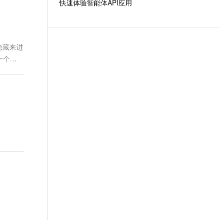
快速体验智能体API应用
t.diy 一步搞定创意建站
构建大模型应用的安全防护体系
通过自然语言交互简化开发流程,全栈开发支持
通过阿里云安全产品对 AI 应用进行安全防护
示隐藏来进
一个弹