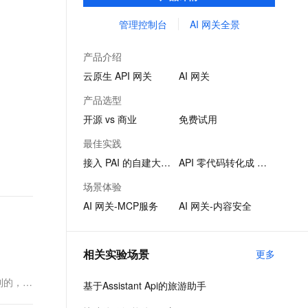
品。
文戏情感细腻自然，动作戏激烈拳拳到肉，实现更强表演能力
支持中英文自由切换，具备更强的噪声鲁棒性
ernetes 版 ACK
云聚AI 严选权益
AI 原生数据库服务发布
SSL 证书
管理控制台
AI 网关全景
，一键激活高效办公新体验
理容器应用的 K8s 服务
精选AI产品，从模型到应用全链提效
Agent 数据网关
堡垒机
AI 用量加速计划
云原生数据库 PolarDB
产品介绍
应用
防火墙
、识别商机，让客服更高效、服务更出色。
新老同享，达量后返
Agentic Database 发布
云原生 API 网关
AI 网关
千问办公
主机安全
NEW
产品选型
的智能体编程平台
一站式AI生产力平台
开源 vs 商业
免费试用
AI 应用及服务市场
伶鹊
最佳实践
企业级人与Agent协作平台，接入和调度多个数字员工
智能客服平台，对话机器人、对话分析、智能外呼
AI 应用
接入 PAI 的自建大模型
API 零代码转化成 MCP
大模型服务平台百炼 - 全妙
大模型
场景体验
应用创作平台
多模态内容创作工具，已接入 DeepSeek
AI 网关-MCP服务
AI 网关-内容安全
自然语言处理
数据标注
相关实验场景
更多
机器学习
息提取
与 AI 智能体进行实时音视频通话
能想到的，都
基于Assistant Api的旅游助手
从文本、图片、视频中提取结构化的属性信息
构建支持视频理解的 AI 音视频实时通话应用