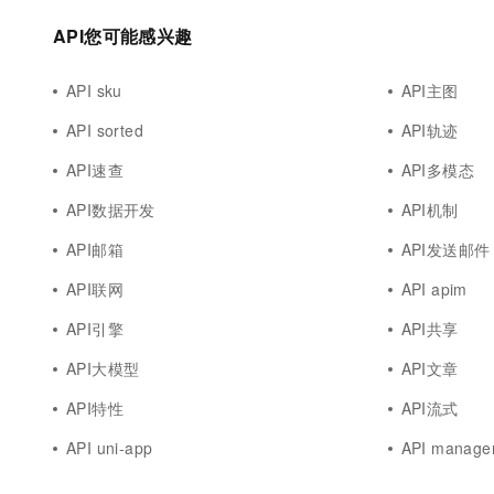
API您可能感兴趣
API sku
API主图
API sorted
API轨迹
API速查
API多模态
API数据开发
API机制
API邮箱
API发送邮件
API联网
API apim
API引擎
API共享
API大模型
API文章
API特性
API流式
API uni-app
API manage