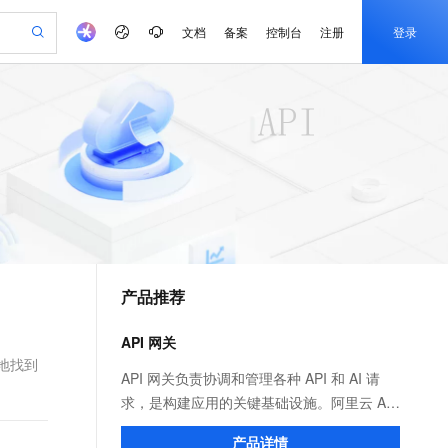
文档
备案
控制台
注册
登录
验
作计划
器
AI 活动
专业服务
服务伙伴合作计划
开发者社区
加入我们
产品动态
服务平台百炼
阿里云 OPC 创新助力计划
一站式生成采购清单，支持单品或批量购买
S产品伙伴计划（繁花）
峰会
CS
造的大模型服务与应用开发平台
Qwen Audio：打造专属 AI 语音助手
一句话生成原生可编辑精美 PPT 文稿
AI 生产力先锋
Al MaaS 服务伙伴赋能合作
域名
博文
Careers
NEW
至高可申请百万元
Qwen3.8-Max 模型上线
开启高性价比 AI 编程新体验
弹性可伸缩的云计算服务
Qwen-Audio-3.0-Realtime 端到端实时语音角色扮演
输入一句话想法, 轻松生成专业的 PPT
先锋实践拓展 AI 生产力的边界
Token 补贴，五大权
计划
海大会
伙伴信用分合作计划
商标
问答
社会招聘
益加速 OPC 成功
eek-V4-Pro
SS
一键部署幻兽帕鲁游戏服务器
飞天发布时刻
HOT
Open Search 向量检索版支
划
备案
电子书
校园招聘
pSeek-V4-Pro
视频创作，一键激活电商全链路生产力
稳定、安全、高性价比、高性能的云存储服务
一键购买专属联机服务器，轻松开启游戏
所见，即是所愿
持视频检索 Pipeline 功能
更多支持
划
公司注册
镜像站
视频生成
语音识别与合成
专属 QwenPaw
漫剧工坊：一站式动画创作平台
AI 实训营
HOT
应用身份服务 (IDaaS)
合作伙伴培训与认证
产品推荐
划
上云迁移
站生成，高效打造优质广告素材
全接入的云上超级电脑
从聊天伙伴进化为能主动干活的本地数字员工
快速生产连贯的高质量长漫剧
从基础到进阶，Agent 创客手把手教你
OpenClaw 管理能力上线
e-1.1-T2V
Qwen3-TTS-Flash
lScope
我要反馈
查询合作伙伴
畅细腻的高质量视频
离线语音合成大模型，多语言方言自适应，低延迟高稳定
n Alibaba Cloud ISV 合作
代维服务
建企业门户网站
10 分钟搭建微信、支付宝小程序
API 网关
MaxCompute MaxFrame 提
创新加速
ope
登录合作伙伴管理后台
我要建议
站，无忧落地极速上线
以可视化方式快速构建移动和 PC 门户网站
国内短信简单易用，安全可靠，秒级触达，全球覆盖200+国家和地区。
高效部署网站，快速应用到小程序
供自动弹性内存功能
地找到
e-1.1-I2V
Cosyvoice-V3-Flash
API 网关负责协调和管理各种 API 和 AI 请
安全
畅自然，细节丰富
高表现力语音合成大模型，语音克隆听感自然
我要投诉
PolarDB
求，是构建应用的关键基础设施。阿里云 API
上云场景组合购
Milvus 弹性伸缩功能新增节
伴
漫剧创作，剧本、分镜、视频高效生成
100%兼容MySQL、PostgreSQL，兼容Oracle，支持集中和分布式
覆盖90%+业务场景，专享组合折扣价
点支持范围
网关分为云原生 API 网关和 AI 网关两个产
2V
VPN
Fun-ASR
产品详情