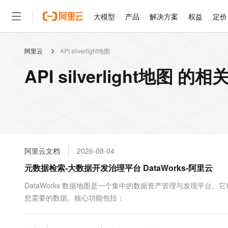
大模型
产品
解决方案
权益
定价
阿里云
API silverlight地图
大模型
产品
解决方案
权益
定价
云市场
伙伴
服务
了解阿里云
精选产品
精选解决方案
普惠上云
产品定价
精选商城
成为销售伙伴
售前咨询
为什么选择阿里云
千问AI平台
API silverlight地图 的
了解云产品的定价详情
大模型服务平台百炼
千问办公，解锁你的工作
普惠上云 官方力荐
分销伙伴
在线服务
网站建设
什么是云计算
大
大模型服务与应用平台
企业级Agent产品，直接
云服务器38元/年起，超
咨询伙伴
多端小程序
技术领先
云上成本管理
售后服务
轻量应用服务器
Agency Agents：拥
官方推荐返现计划
大模型
精选产品
精选解决方案
Salesforce 国际版订阅
稳定可靠
管理和优化成本
推荐新用户得奖励，单订单
销售伙伴合作计划
自助服务
友盟天域
安全合规
人工智能与机器学习
AI
文本生成
云数据库 RDS
HappyHorse 打造一
云工开物
无影生态合作计划
在线服务
阿里云文档
2026-08-04
观测云
分析师报告
高校专属算力普惠，学生认
计算
互联网应用开发
Qwen3.8-Max
HOT
Salesforce On Alibaba C
工单服务
元数据检索-大数据开发治理平台 DataWorks-阿里云
智能体时代全能旗舰模型
Tuya 物联网平台阿里云
研究报告与白皮书
人工智能平台 PAI
快速拥有专属 OpenClaw
大模
Consulting Partner 合
大数据
容器
免费试用
短信专区
一站式AI开发、训练和推
DataWorks 数据地图是一个集中的数据资产管理与发现平
蓝凌 OA
Qwen3.7-Plus
AI 大模型销售与服务生
现代化应用
您需要的数据。核心功能包括：
存储
天池大赛
能看、能想、能动手的多模
云解析DNS
解决方案免费试用 新老
电子合同
最高领取价值200元试用
安全
网络与CDN
AI 算法大赛
Qwen3-VL-Plus
畅捷通