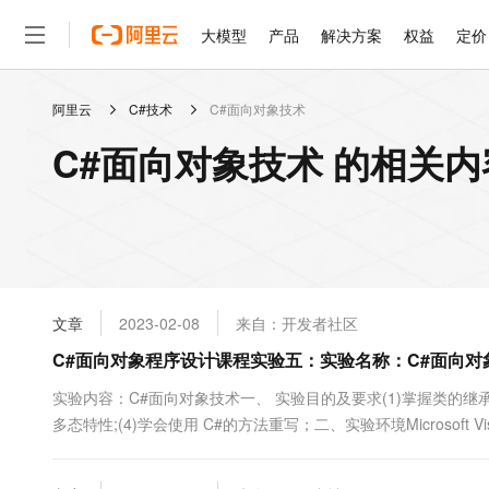
大模型
产品
解决方案
权益
定价
阿里云
C#技术
C#面向对象技术
大模型
产品
解决方案
权益
定价
云市场
伙伴
服务
了解阿里云
精选产品
精选解决方案
普惠上云
产品定价
精选商城
成为销售伙伴
售前咨询
为什么选择阿里云
千问AI平台
C#面向对象技术 的相关内
了解云产品的定价详情
大模型服务平台百炼
千问办公，解锁你的工作
普惠上云 官方力荐
分销伙伴
在线服务
网站建设
什么是云计算
大
大模型服务与应用平台
企业级Agent产品，直接
云服务器38元/年起，超
咨询伙伴
多端小程序
技术领先
云上成本管理
售后服务
轻量应用服务器
Agency Agents：拥
官方推荐返现计划
大模型
精选产品
精选解决方案
Salesforce 国际版订阅
稳定可靠
管理和优化成本
推荐新用户得奖励，单订单
销售伙伴合作计划
自助服务
友盟天域
安全合规
人工智能与机器学习
AI
文本生成
云数据库 RDS
HappyHorse 打造一
云工开物
无影生态合作计划
在线服务
文章
2023-02-08
来自：开发者社区
观测云
分析师报告
高校专属算力普惠，学生认
计算
互联网应用开发
Qwen3.8-Max
HOT
Salesforce On Alibaba C
工单服务
C#面向对象程序设计课程实验五：实验名称：C#面向对
智能体时代全能旗舰模型
Tuya 物联网平台阿里云
研究报告与白皮书
人工智能平台 PAI
快速拥有专属 OpenClaw
大模
Consulting Partner 合
大数据
容器
免费试用
短信专区
一站式AI开发、训练和推
实验内容：C#面向对象技术一、 实验目的及要求(1)掌握类的继承特
蓝凌 OA
Qwen3.7-Plus
AI 大模型销售与服务生
现代化应用
多态特性;(4)学会使用 C#的方法重写；二、实验环境Microsoft Vis
存储
天池大赛
能看、能想、能动手的多模
云解析DNS
解决方案免费试用 新老
电子合同
容：测试类，实现多态实验内容：测试类，实现多态的内容如下所示定
最高领取价值200元试用
安全
网络与CDN
AI 算法大赛
Qwen3-VL-Plus
该类中应包含 str....
畅捷通