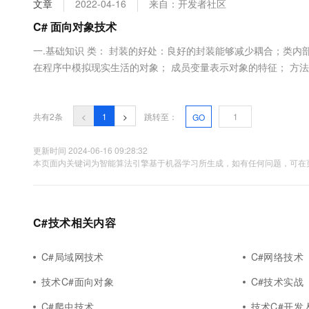
文章
2022-04-16
来自：开发者社区
大数据开发治理平台 Data
AI 产品 免费试用
网络
安全
云开发大赛
Tableau 订阅
C# 面向对象技术
1亿+ 大模型 tokens 和 
可观测
入门学习赛
中间件
AI空中课堂在线直播课
一.基础知识 类： 封装的好处：良好的封装能够减少耦合；类内
云防火墙
140+云产品 免费试用
大模型服务
在程序中模拟现实生活的对象； 成员变量表示对象的特征； 方
上云与迁云
云原生的云上边界网络安全
产品新客免费试用，最长1
数据库
数； 析构函数不能重载，并且每个类只能有一个析构函数； 可
生态解决方案
千问AI平台-Token Plan
企业出海
大模型ACA认证体验
方....
大数据计算
助力企业全员 AI 认知与能
行业生态解决方案
共有2条
<
1
>
跳转至：
GO
政企业务
媒体服务
千问AI平台-模型体验
开发者生态解决方案
在线体验全尺寸、多种模态
更新时间 2024-06-16 09:28:32
企业服务与云通信
本页面内关键词为智能算法引擎基于机器学习所生成，如有任何问题，可在页
AI 开发和 AI 应用解决
Happy 系列大模型
域名与网站
终端用户计算
C#技术相关内容
Serverless
大模型解决方案
C#局域网技术
C#网络技术
开发工具
快速部署 Dify，高效搭建 
技术C#面向对象
C#技术实战
迁移与运维管理
C#爬虫技术
技术C#开发