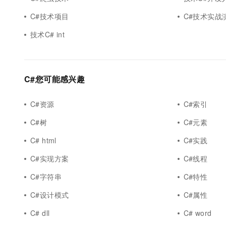
10 分钟在聊天系统中增加
专有云
C#技术项目
C#技术实战
技术C# int
C#您可能感兴趣
C#资源
C#索引
C#树
C#元素
C# html
C#实践
C#实现方案
C#线程
C#字符串
C#特性
C#设计模式
C#属性
C# dll
C# word