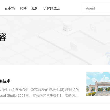
云市场
伙伴
服务
了解阿里云
AI 特惠
数据与 API
成为产品伙伴
企业增值服务
最佳实践
价格计算器
AI 场景体
基础软件
产品伙伴合
阿里云认证
市场活动
配置报价
大模型
容
自助选配和估算价格
新方式
睿译宝，AI翻译排版一步到位
智启 AI 普惠权益
产品生态集成认证中心
企业支持计划
云上春晚
域名与网站
千问官方 MaaS 平台，为开发者和 Agent 而生，新用户赠送 1 亿 + tokens 额度
AI Coding
阿里云Maa
2026 阿里云
云服务器 E
为企业打
数据集
Windows
大模型认证
模型
NEW
交付可用成果
值低价云产品抢先购
上传文档即自动完成翻译和格式还原
至高享 1亿+免费 tokens，加速 Al 应用落地
提供智能易用的域名与建站服务
智能编程，一键
安全可靠、
产品生态伙伴
专家技术服务
云上奥运之旅
弹性计算合作
阿里云中企出
手机三要素
宝塔 Linux
全部认证
价格优势
有专属领域专家
GLM-5.2：长任务时代开源旗舰模型
阿里云 OPC 创新助力计划
千问大模型
即刻拥有 DeepS
AI 电商营销
对象存储 O
大模型
产品生态伙伴工作台
企业增值服务台
云栖战略参考
云存储合作计
云栖大会
身份实名认证
CentOS
训练营
推动算力普惠，释放技术红利
最高返9万
多领域专家智能体,一键组建 AI 虚拟交付团队
快速构建应用程序和网站，即刻迈出上云第一步
至高百万元 Token 补贴，加速一人公司成长
多元化、高性能、安全可靠的大模型服务
真正可用的 1M 上下文,一次完成代码全链路开发
轻松解锁专属 Dee
从图文生成到
云上的中国
数据库合作计
活动全景
短信
Docker
图片和
站式影视创作平台
Hermes Agent，打造自进化智能体
Token Plan 模型订阅计划
数字证书管理服务（原SSL证书）
5 分钟轻松部署
AI 广告创作
无影云电脑
企业成长
NEW
信息公告
看见新力量
云网络合作计
OCR 文字识别
JAVA
证享300元代金券
可视化编排打通从文字构思到成片全链路闭环
全托管，含MySQL、PostgreSQL、SQL Server、MariaDB多引擎
自主进化，持久记忆，越用越聪明
Qwen3.8-Max 首发尝鲜，限时加量 10 倍，夜间低至2折
实现全站HTTPS，呈现可信的WEB访问
图文、视频一
随时随地安
Kimi-K3
HappyHors
NEW
魔搭 Mode
loud
服务实践
官网公告
象技术
Kimi 最新旗舰模型，长程编程与推理利器
让文字生成流
金融模力时刻
Salesforce O
版
发票查验
全能环境
Claude Code + GStack 打造工程团队
千问办公，限时限量积分加倍
Qoder
低代码高效构
AI 建站
短信服务
型
NEW
作计划
计划
创新中心
魔搭 ModelSc
健康状态
理服务
让AI从“聊天伙伴”进化为能干活的“数字员工”
安装技能 GStack，拥有专属 AI 工程团队
你的AI工作搭子，覆盖日常办公高频场景
面向真实软件的智能体编程平台
0 代码专业建
性；(2)学会使用 C#实现类的继承性;(3) 理解类的
客户案例
天气预报查询
操作系统
Deepseek-v4-pro
HappyHors
态合作计划
ual Studio 2008三、实验内容与步骤3.1、实验内
态智能体模型
旗舰 MoE 大模型，百万上下文与顶尖推理能力
图生视频，流
同享
万小智 AI 建站低至 15元/月
Qoder CN
AI 短剧/漫剧
云原生数据库 
快递物流查询
WordPress
成为服务伙
义一个名为 Vehicles 的基类，代表交通工具。
高校合作
点，立即开启云上创新
覆盖公网/内网、递归/权威、移动APP等全场景解析服务
送.CN域名，送备案服务码
基于千问大模型等，支持代码智能生成、研发智能问答
AI助力短剧
GLM-5.2
Wan2.7-T
Ubuntu