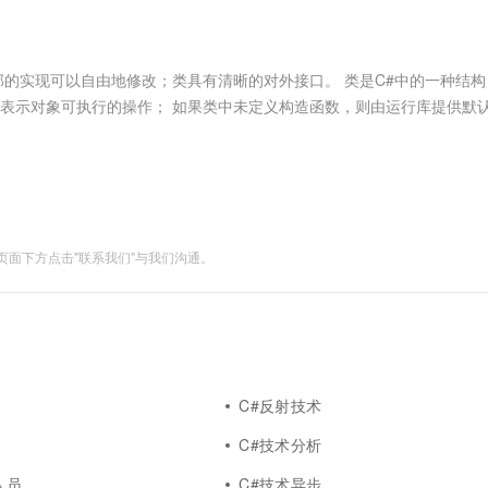
服务生态伙伴
视觉 Coding、空间感知、多模态思考等全面升级
1M上下文，专为长程任务能力而生
云工开物
企业应用
Works
Night Plan 支持 Qwen 3.8-Max
云原生大数据计算服务 MaxCompute
AI 办公
容器服务 Kub
NEW
Red Hat
30+ 款产品免费体验
Data Agent 驱动的一站式 Data+AI 开发治理平台
夜间 5 折，Qwen/Meoo/TokenPlan 客户专享
面向分析的企业级SaaS模式云数据仓库
AI智能应用
提供一站式管
科研合作
ERP
堂（旗舰版）
SUSE
部的实现可以自由地修改；类具有清晰的对外接口。 类是C#中的一种结
智能客服
AI 应用构建
大模型原生
CRM
法表示对象可执行的操作； 如果类中未定义构造函数，则由运行库提供默
防护产品
2个月
自动承接线索
以根据不同数量的参数或不同数据类型参数对方法进行重载，不能根据返
建站小程序
Qoder
大模型服务平台百炼-应用模版
OA 办公系统
HOT
NEW
面向真实软件
个人版上线、团队版降价；千问3.8-Max首发发尝鲜
丰富多元化的应用模版和解决方案
力提升
财税管理
模板建站
万有无界
大模型服务平台百炼-智能体
400电话
定制建站
的模型效果
灵活可视化地构建企业级 Agent
面下方点击"联系我们"与我们沟通。
方案
广告营销
模板小程序
秒悟
人工智能平台 PAI
定制小程序
云端极速 AI 
新一代 AI 视频生成模型，深度适配广告营销等场景
AI Native 的算法工程平台，一站式完成建模、训练、推理服务部署
APP 开发
建站系统
C#反射技术
AI 应用
10分钟微调：让0.6B模型媲美235B模
多模态数据信
C#技术分析
型
依托云原生高可用架构,实现Dify私有化部署
用1%尺寸在特定领域达到大模型90%以上效果
人员
C#技术异步