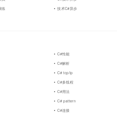
一个 AI 助手
超强辅助，Bol
即刻拥有 DeepSeek-R1 满血版
演练
技术C#异步
在企业官网、通讯软件中为客户提供 AI 客服
多种方案随心选，轻松解锁专属 DeepSeek
C#性能
C#解析
C# tcp/ip
C#多线程
C#用法
C# pattern
C#连接