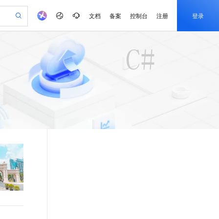
文档
备案
控制台
注册
登录
验
作计划
器
AI 活动
专业服务
服务伙伴合作计划
开发者社区
加入我们
产品动态
服务平台百炼
阿里云 OPC 创新助力计划
一站式生成采购清单，支持单品或批量购买
S产品伙伴计划（繁花）
峰会
CS
造的大模型服务与应用开发平台
Qwen Audio：打造专属 AI 语音助手
一句话生成原生可编辑精美 PPT 文稿
AI 生产力先锋
Al MaaS 服务伙伴赋能合作
域名
博文
Careers
NEW
至高可申请百万元
Qwen3.8-Max 模型上线
开启高性价比 AI 编程新体验
弹性可伸缩的云计算服务
Qwen-Audio-3.0-Realtime 端到端实时语音角色扮演
输入一句话想法, 轻松生成专业的 PPT
先锋实践拓展 AI 生产力的边界
Token 补贴，五大权
计划
海大会
伙伴信用分合作计划
商标
问答
社会招聘
益加速 OPC 成功
eek-V4-Pro
SS
一键部署幻兽帕鲁游戏服务器
飞天发布时刻
HOT
Open Search 向量检索版支
划
备案
电子书
校园招聘
pSeek-V4-Pro
视频创作，一键激活电商全链路生产力
稳定、安全、高性价比、高性能的云存储服务
一键购买专属联机服务器，轻松开启游戏
所见，即是所愿
持视频检索 Pipeline 功能
更多支持
划
公司注册
镜像站
视频生成
语音识别与合成
专属 QwenPaw
漫剧工坊：一站式动画创作平台
AI 实训营
HOT
应用身份服务 (IDaaS)
合作伙伴培训与认证
划
上云迁移
站生成，高效打造优质广告素材
全接入的云上超级电脑
从聊天伙伴进化为能主动干活的本地数字员工
快速生产连贯的高质量长漫剧
从基础到进阶，Agent 创客手把手教你
OpenClaw 管理能力上线
e-1.1-T2V
Qwen3-TTS-Flash
lScope
我要反馈
查询合作伙伴
畅细腻的高质量视频
离线语音合成大模型，多语言方言自适应，低延迟高稳定
n Alibaba Cloud ISV 合作
代维服务
建企业门户网站
10 分钟搭建微信、支付宝小程序
MaxCompute MaxFrame 提
创新加速
ope
登录合作伙伴管理后台
我要建议
站，无忧落地极速上线
以可视化方式快速构建移动和 PC 门户网站
国内短信简单易用，安全可靠，秒级触达，全球覆盖200+国家和地区。
高效部署网站，快速应用到小程序
供自动弹性内存功能
e-1.1-I2V
Cosyvoice-V3-Flash
安全
畅自然，细节丰富
高表现力语音合成大模型，语音克隆听感自然
我要投诉
PolarDB
上云场景组合购
Milvus 弹性伸缩功能新增节
伴
漫剧创作，剧本、分镜、视频高效生成
100%兼容MySQL、PostgreSQL，兼容Oracle，支持集中和分布式
覆盖90%+业务场景，专享组合折扣价
点支持范围
2V
VPN
Fun-ASR