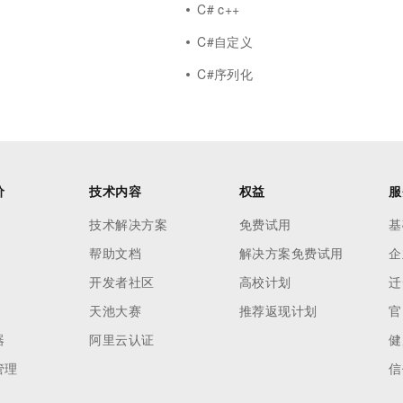
C# c++
C#自定义
C#序列化
价
技术内容
权益
服
技术解决方案
免费试用
基
帮助文档
解决方案免费试用
企
开发者社区
高校计划
迁
天池大赛
推荐返现计划
官
器
阿里云认证
健
管理
信