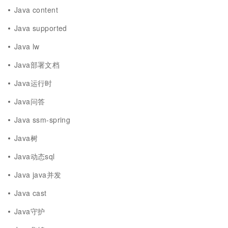
Java content
Java supported
Java lw
Java部署文档
Java运行时
Java问答
Java ssm-spring
Java树
Java动态sql
Java java并发
Java cast
Java守护