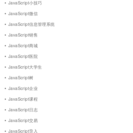
JavaScript小技巧
JavaScript微信
JavaScript信息管理系统
JavaScript销售
JavaScript商城
JavaScript医院
JavaScript大学生
JavaScript树
JavaScript企业
JavaScript课程
JavaScript日志
JavaScript交易
JavaScript导入