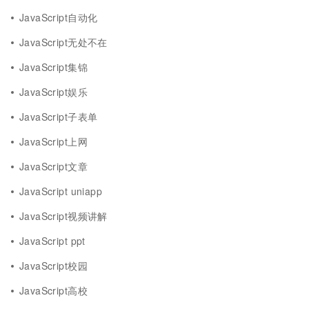
JavaScript自动化
JavaScript无处不在
JavaScript集锦
JavaScript娱乐
JavaScript子表单
JavaScript上网
JavaScript文章
JavaScript uniapp
JavaScript视频讲解
JavaScript ppt
JavaScript校园
JavaScript高校