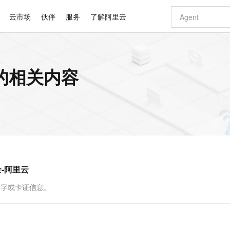
云市场
伙伴
服务
了解阿里云
AI 特惠
数据与 API
成为产品伙伴
企业增值服务
最佳实践
价格计算器
AI 场景体
基础软件
产品伙伴合
阿里云认证
市场活动
配置报价
大模型
的相关内容
自助选配和估算价格
步到位
智启 AI 普惠权益
产品生态集成认证中心
企业支持计划
云上春晚
域名与网站
Qwen Audio：打造专属 AI 语音助手
千问官方 MaaS 平台，为开发者和 Agent 而生，新用户赠送 1 亿 + tokens 额度
一句话生成原生
AI Coding
阿里云Maa
2026 阿里云
云服务器 E
为企业打
数据集
Windows
大模型认证
模型
NEW
NEW
格式还原
值低价云产品抢先购
至高享 1亿+免费 tokens，加速 Al 应用落地
提供智能易用的域名与建站服务
Qwen-Audio-3.0-Realtime 端到端实时语音角色扮演
输入一句话想法,
智能编程，一键
安全可靠、
产品生态伙伴
专家技术服务
云上奥运之旅
弹性计算合作
阿里云中企出
手机三要素
宝塔 Linux
全部认证
价格优势
开源旗舰模型
即刻拥有 DeepSeek-V4-Pro
阿里云 OPC 创新助力计划
千问大模型
一键部署幻兽
AI 电商营销
对象存储 O
大模型
产品生态伙伴工作台
企业增值服务台
云栖战略参考
云存储合作计
云栖大会
身份实名认证
CentOS
训练营
推动算力普惠，释放技术红利
最高返9万
真正可用的 1M 上下文,一次完成代码全链路开发
快速构建应用程序和网站，即刻迈出上云第一步
轻松解锁专属 DeepSeek-V4-Pro
至高百万元 Token 补贴，加速一人公司成长
多元化、高性能、安全可靠的大模型服务
一键购买专属
从图文生成到
云上的中国
数据库合作计
活动全景
短信
Docker
图片和
自进化智能体
5 分钟轻松部署专属 QwenPaw
Token Plan 模型订阅计划
数字证书管理服务（原SSL证书）
高效搭建 AI
AI 广告创作
无影云电脑
企业成长
NEW
HOT
信息公告
看见新力量
云网络合作计
OCR 文字识别
JAVA
越聪明
证享300元代金券
全托管，含MySQL、PostgreSQL、SQL Server、MariaDB多引擎
Qwen3.8-Max 首发尝鲜，限时加量 10 倍，夜间低至2折
实现全站HTTPS，呈现可信的WEB访问
从聊天伙伴进化为能主动干活的本地数字员工
图文、视频一
随时随地安
Kimi-K3
HappyHors
NEW
魔搭 Mode
loud
服务实践
官网公告
全-阿里云
Kimi 最新旗舰模型，长程编程与推理利器
让文字生成流
金融模力时刻
Salesforce O
版
发票查验
全能环境
Claude Code + GStack 打造工程团队
千问办公，限时限量积分加倍
Qoder
低代码高效构
AI 建站
短信服务
型
NEW
作计划
计划
创新中心
魔搭 ModelSc
健康状态
理服务
让AI从“聊天伙伴”进化为能干活的“数字员工”
安装技能 GStack，拥有专属 AI 工程团队
你的AI工作搭子，覆盖日常办公高频场景
面向真实软件的智能体编程平台
0 代码专业建
的文字或卡证信息。
客户案例
天气预报查询
操作系统
Deepseek-v4-pro
HappyHors
态合作计划
态智能体模型
旗舰 MoE 大模型，百万上下文与顶尖推理能力
图生视频，流
同享
万小智 AI 建站低至 15元/月
Qoder CN
AI 短剧/漫剧
云原生数据库 
快递物流查询
WordPress
成为服务伙
高校合作
点，立即开启云上创新
覆盖公网/内网、递归/权威、移动APP等全场景解析服务
送.CN域名，送备案服务码
基于千问大模型等，支持代码智能生成、研发智能问答
AI助力短剧
GLM-5.2
Wan2.7-T
Ubuntu