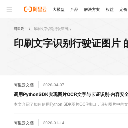
大模型
产品
解决方案
权益
定价
阿里云
印刷文字识别行驶证图片
大模型
产品
解决方案
权益
定价
云市场
伙伴
服务
了解阿里云
精选产品
精选解决方案
普惠上云
产品定价
精选商城
成为销售伙伴
售前咨询
为什么选择阿里云
千问AI平台
印刷文字识别行驶证图片 
了解云产品的定价详情
大模型服务平台百炼
睿译宝，AI翻译排版一
普惠上云 官方力荐
分销伙伴
在线服务
网站建设
什么是云计算
大
大模型服务与应用平台
上传文档即自动完成翻译和
云服务器38元/年起，超
咨询伙伴
多端小程序
技术领先
云上成本管理
售后服务
轻量应用服务器
GLM-5.2：长任务时代
官方推荐返现计划
大模型
精选产品
精选解决方案
Salesforce 国际版订阅
稳定可靠
管理和优化成本
推荐新用户得奖励，单订单
销售伙伴合作计划
自助服务
友盟天域
安全合规
人工智能与机器学习
AI
文本生成
云数据库 RDS
Hermes Agent，打造
云工开物
无影生态合作计划
在线服务
阿里云文档
2026-04-07
观测云
分析师报告
自主进化，持久记忆，越用
高校专属算力普惠，学生认
计算
互联网应用开发
Qwen3.8-Max
HOT
Salesforce On Alibaba C
工单服务
调用PythonSDK实现图片OCR文字与卡证识别-内容安
智能体时代全能旗舰模型
Tuya 物联网平台阿里云
研究报告与白皮书
人工智能平台 PAI
快速拥有专属 OpenClaw
大模
Consulting Partner 合
大数据
容器
免费试用
短信专区
一站式AI开发、训练和推
本文介绍了如何使用Python SDK图片OCR接口，识别图片中
蓝凌 OA
Qwen3.7-Plus
AI 大模型销售与服务生
现代化应用
存储
天池大赛
能看、能想、能动手的多模
云解析DNS
解决方案免费试用 新老
电子合同
最高领取价值200元试用
安全
阿里云文档
网络与CDN
2026-01-14
AI 算法大赛
Qwen3-VL-Plus
畅捷通