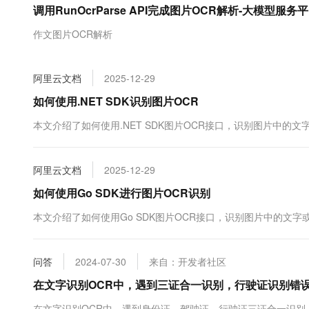
调用RunOcrParse API完成图片OCR解析-大模型服务
大数据开发治理平台 Data
AI 产品 免费试用
网络
安全
云开发大赛
Tableau 订阅
1亿+ 大模型 tokens 和 
作文图片OCR解析
可观测
入门学习赛
中间件
AI空中课堂在线直播课
云防火墙
140+云产品 免费试用
大模型服务
上云与迁云
云原生的云上边界网络安全
产品新客免费试用，最长1
数据库
阿里云文档
2025-12-29
生态解决方案
千问AI平台-Token Plan
企业出海
大模型ACA认证体验
如何使用.NET SDK识别图片OCR
大数据计算
助力企业全员 AI 认知与能
行业生态解决方案
政企业务
本文介绍了如何使用.NET SDK图片OCR接口，识别图片中的文
媒体服务
千问AI平台-模型体验
开发者生态解决方案
在线体验全尺寸、多种模态
企业服务与云通信
AI 开发和 AI 应用解决
阿里云文档
2025-12-29
Happy 系列大模型
域名与网站
如何使用Go SDK进行图片OCR识别
终端用户计算
本文介绍了如何使用Go SDK图片OCR接口，识别图片中的文字
Serverless
大模型解决方案
问答
2024-07-30
来自：开发者社区
开发工具
快速部署 Dify，高效搭建 
在文字识别OCR中，遇到三证合一识别，行驶证识别错
迁移与运维管理
在文字识别OCR中，遇到身份证、驾驶证、行驶证三证合一识