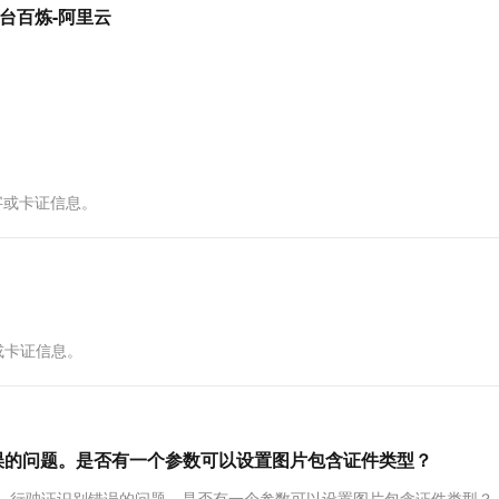
服务生态伙伴
视觉 Coding、空间感知、多模态思考等全面升级
1M上下文，专为长程任务能力而生
云工开物
平台百炼-阿里云
企业应用
Works
Night Plan 支持 Qwen 3.8-Max
云原生大数据计算服务 MaxCompute
AI 办公
容器服务 Kub
NEW
Red Hat
30+ 款产品免费体验
Data Agent 驱动的一站式 Data+AI 开发治理平台
夜间 5 折，Qwen/Meoo/TokenPlan 客户专享
面向分析的企业级SaaS模式云数据仓库
AI智能应用
提供一站式管
科研合作
ERP
堂（旗舰版）
SUSE
智能客服
AI 应用构建
大模型原生
CRM
防护产品
2个月
自动承接线索
建站小程序
Qoder
大模型服务平台百炼-应用模版
OA 办公系统
HOT
NEW
面向真实软件
个人版上线、团队版降价；千问3.8-Max首发发尝鲜
丰富多元化的应用模版和解决方案
力提升
财税管理
模板建站
字或卡证信息。
万有无界
大模型服务平台百炼-智能体
400电话
定制建站
的模型效果
灵活可视化地构建企业级 Agent
方案
广告营销
模板小程序
秒悟
人工智能平台 PAI
定制小程序
云端极速 AI 
新一代 AI 视频生成模型，深度适配广告营销等场景
AI Native 的算法工程平台，一站式完成建模、训练、推理服务部署
APP 开发
或卡证信息。
建站系统
AI 应用
10分钟微调：让0.6B模型媲美235B模
多模态数据信
误的问题。是否有一个参数可以设置图片包含证件类型？
型
依托云原生高可用架构,实现Dify私有化部署
用1%尺寸在特定领域达到大模型90%以上效果
别，行驶证识别错误的问题。是否有一个参数可以设置图片包含证件类型？