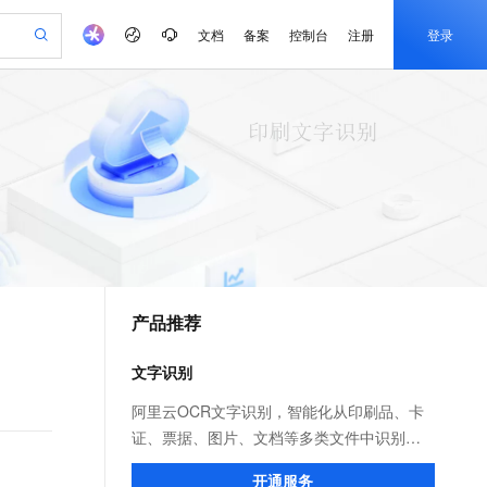
文档
备案
控制台
注册
登录
验
作计划
器
AI 活动
专业服务
服务伙伴合作计划
开发者社区
加入我们
产品动态
服务平台百炼
阿里云 OPC 创新助力计划
一站式生成采购清单，支持单品或批量购买
可编辑精美 PPT 文稿
S产品伙伴计划（繁花）
峰会
CS
造的大模型服务与应用开发平台
Agency Agents：拥有专属领域专家
AI 生产力先锋
Al MaaS 服务伙伴赋能合作
域名
博文
Careers
至高可申请百万元
Qwen3.8-Max 模型上线
 轻松生成专业的 PPT
开启高性价比 AI 编程新体验
弹性可伸缩的云计算服务
先锋实践拓展 AI 生产力的边界
多领域专家智能体,一键组建 AI 虚拟交付团队
Token 补贴，五大权
计划
海大会
伙伴信用分合作计划
商标
问答
社会招聘
益加速 OPC 成功
帕鲁游戏服务器
SS
HappyHorse 打造一站式影视创作平台
飞天发布时刻
HOT
Open Search 向量检索版支
划
备案
电子书
校园招聘
联机服务器，轻松开启游戏
视频创作，一键激活电商全链路生产力
稳定、安全、高性价比、高性能的云存储服务
所见，即是所愿
持视频检索 Pipeline 功能
可视化编排打通从文字构思到成片全链路闭环
更多支持
划
公司注册
镜像站
视频生成
语音识别与合成
 智能体与工作流应用
漫剧工坊：一站式动画创作平台
AI 实训营
应用身份服务 (IDaaS)
合作伙伴培训与认证
产品推荐
划
上云迁移
站生成，高效打造优质广告素材
全接入的云上超级电脑
通过阿里云百炼高效搭建AI应用,助力高效开发
快速生产连贯的高质量长漫剧
从基础到进阶，Agent 创客手把手教你
OpenClaw 管理能力上线
e-1.1-T2V
Qwen3-TTS-Flash
lScope
我要反馈
查询合作伙伴
畅细腻的高质量视频
离线语音合成大模型，多语言方言自适应，低延迟高稳定
n Alibaba Cloud ISV 合作
代维服务
建企业门户网站
10 分钟搭建微信、支付宝小程序
文字识别
MaxCompute MaxFrame 提
创新加速
ope
登录合作伙伴管理后台
我要建议
站，无忧落地极速上线
以可视化方式快速构建移动和 PC 门户网站
国内短信简单易用，安全可靠，秒级触达，全球覆盖200+国家和地区。
高效部署网站，快速应用到小程序
供自动弹性内存功能
e-1.1-I2V
Cosyvoice-V3-Flash
阿里云OCR文字识别，智能化从印刷品、卡
安全
畅自然，细节丰富
高表现力语音合成大模型，语音克隆听感自然
我要投诉
PolarDB
证、票据、图片、文档等多类文件中识别所
上云场景组合购
Milvus 弹性伸缩功能新增节
伴
漫剧创作，剧本、分镜、视频高效生成
100%兼容MySQL、PostgreSQL，兼容Oracle，支持集中和分布式
覆盖90%+业务场景，专享组合折扣价
点支持范围
含文字，具备全栈全场景的文字识别能力，
2V
VPN
Fun-ASR
开通服务