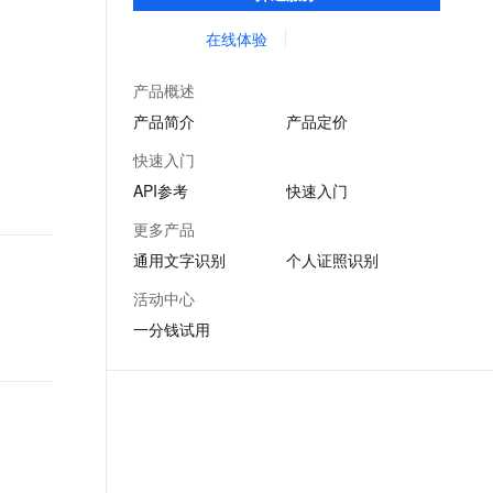
可充分满足客户的各种文字识别需求。
文戏情感细腻自然，动作戏激烈拳拳到肉，实现更强表演能力
支持中英文自由切换，具备更强的噪声鲁棒性
ernetes 版 ACK
云聚AI 严选权益
AI 原生数据库服务发布
SSL 证书
在线体验
，一键激活高效办公新体验
理容器应用的 K8s 服务
精选AI产品，从模型到应用全链提效
Agent 数据网关
堡垒机
AI 用量加速计划
云原生数据库 PolarDB
产品概述
应用
防火墙
、识别商机，让客服更高效、服务更出色。
新老同享，达量后返
Agentic Database 发布
产品简介
产品定价
千问办公
主机安全
NEW
快速入门
的智能体编程平台
一站式AI生产力平台
API参考
快速入门
AI 应用及服务市场
伶鹊
更多产品
企业级人与Agent协作平台，接入和调度多个数字员工
智能客服平台，对话机器人、对话分析、智能外呼
AI 应用
通用文字识别
个人证照识别
大模型服务平台百炼 - 全妙
大模型
活动中心
应用创作平台
多模态内容创作工具，已接入 DeepSeek
一分钱试用
自然语言处理
数据标注
机器学习
息提取
与 AI 智能体进行实时音视频通话
从文本、图片、视频中提取结构化的属性信息
构建支持视频理解的 AI 音视频实时通话应用