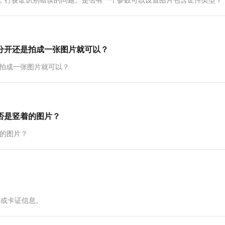
一个 AI 助手
超强辅助，Bol
即刻拥有 DeepSeek-R1 满血版
在企业官网、通讯软件中为客户提供 AI 客服
多种方案随心选，轻松解锁专属 DeepSeek
本分开还是拍成一张图片就可以？
是拍成一张图片就可以？
否是竖着的图片？
着的图片？
字或卡证信息。