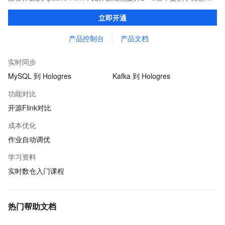
告警、监控、日志的解决方案、提升开发效率且无运维成本，并有
立即开通
社区专家提供技术支持。
产品控制台
产品文档
实时同步
MySQL 到 Hologres
Kafka 到 Hologres
功能对比
开源Flink对比
成本优化
作业自动调优
学习资料
实时数仓入门课程
热门帮助文档