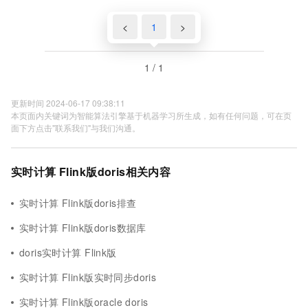
<
1
>
1 / 1
更新时间 2024-06-17 09:38:11
本页面内关键词为智能算法引擎基于机器学习所生成，如有任何问题，可在页
面下方点击"联系我们"与我们沟通。
实时计算 Flink版doris相关内容
实时计算 Flink版doris排查
实时计算 Flink版doris数据库
doris实时计算 Flink版
实时计算 Flink版实时同步doris
实时计算 Flink版oracle doris