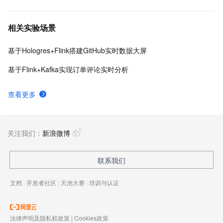
相关实验场景
基于Hologres+Flink搭建GitHub实时数据大屏
基于Flink+Kafka实现订单评论实时分析
查看更多
关注我们：
新浪微博
联系我们
文档
|
开发者社区
|
天池大赛
|
培训与认证
法律声明及隐私权政策
|
Cookies政策