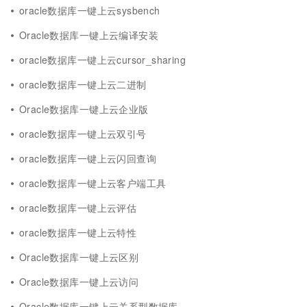
oracle数据库一键上云sysbench
Oracle数据库一键上云编译安装
oracle数据库一键上云cursor_sharing
oracle数据库一键上云二进制
Oracle数据库一键上云企业版
oracle数据库一键上云双引号
oracle数据库一键上云闪回查询
oracle数据库一键上云客户端工具
oracle数据库一键上云评估
oracle数据库一键上云特性
Oracle数据库一键上云区别
Oracle数据库一键上云访问
Oracle数据库一键上云关系型数据库