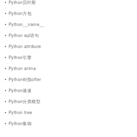
Python贝叶斯
Python方包
Python__name__
Python sql语句
Python attribute
Python引擎
Python arima
Python剑指offer
Python速速
Python分类模型
Python tree
Python集锦