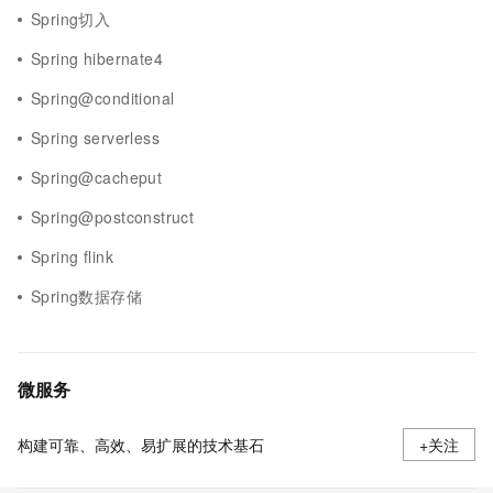
Spring切入
Spring hibernate4
Spring@conditional
Spring serverless
Spring@cacheput
Spring@postconstruct
Spring flink
Spring数据存储
微服务
构建可靠、高效、易扩展的技术基石
+关注