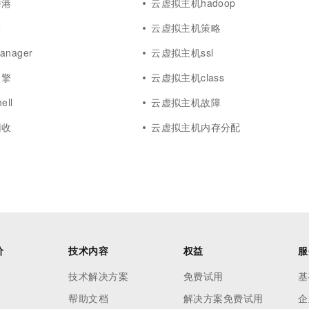
香港
云虚拟主机hadoop
一个 AI 助手
超强辅助，Bol
即刻拥有 DeepSeek-R1 满血版
在企业官网、通讯软件中为客户提供 AI 客服
2
云虚拟主机策略
多种方案随心选，轻松解锁专属 DeepSeek
nager
云虚拟主机ssl
引擎
云虚拟主机class
ll
云虚拟主机故障
回收
云虚拟主机内存分配
价
技术内容
权益
服
技术解决方案
免费试用
基
帮助文档
解决方案免费试用
企