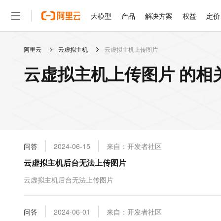
大模型
产品
解决方案
权益
定价
阿里云
云虚拟主机
云虚拟主机上传图片
大模型
产品
解决方案
权益
定价
云市场
伙伴
服务
了解阿里云
精选产品
精选解决方案
普惠上云
产品定价
精选商城
成为销售伙伴
售前咨询
为什么选择阿里云
千问AI平台
云虚拟主机上传图片 的相
了解云产品的定价详情
大模型服务平台百炼
千问办公，解锁你的工作
普惠上云 官方力荐
分销伙伴
在线服务
网站建设
什么是云计算
大
大模型服务与应用平台
企业级Agent产品，直接
云服务器38元/年起，超
咨询伙伴
多端小程序
技术领先
云上成本管理
售后服务
轻量应用服务器
Agency Agents：拥
官方推荐返现计划
大模型
精选产品
精选解决方案
Salesforce 国际版订阅
稳定可靠
管理和优化成本
推荐新用户得奖励，单订单
销售伙伴合作计划
自助服务
友盟天域
安全合规
人工智能与机器学习
AI
文本生成
云数据库 RDS
HappyHorse 打造一
云工开物
无影生态合作计划
在线服务
问答
2024-06-15
来自：开发者社区
观测云
分析师报告
高校专属算力普惠，学生认
计算
互联网应用开发
Qwen3.8-Max
HOT
Salesforce On Alibaba C
工单服务
云虚拟主机后台无法上传图片
智能体时代全能旗舰模型
Tuya 物联网平台阿里云
研究报告与白皮书
人工智能平台 PAI
快速拥有专属 OpenClaw
大模
Consulting Partner 合
大数据
容器
免费试用
短信专区
一站式AI开发、训练和推
云虚拟主机后台无法上传图片
蓝凌 OA
Qwen3.7-Plus
AI 大模型销售与服务生
现代化应用
存储
天池大赛
能看、能想、能动手的多模
云解析DNS
解决方案免费试用 新老
电子合同
最高领取价值200元试用
安全
问答
网络与CDN
2024-06-01
来自：开发者社区
AI 算法大赛
Qwen3-VL-Plus
畅捷通