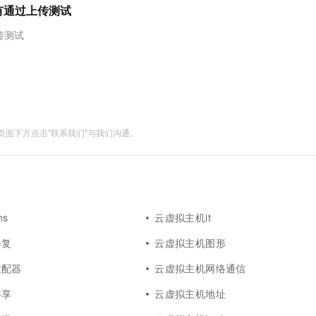
服务生态伙伴
视觉 Coding、空间感知、多模态思考等全面升级
1M上下文，专为长程任务能力而生
云工开物
没有通过上传测试
企业应用
Works
Night Plan 支持 Qwen 3.8-Max
云原生大数据计算服务 MaxCompute
AI 办公
容器服务 Kub
NEW
Red Hat
30+ 款产品免费体验
Data Agent 驱动的一站式 Data+AI 开发治理平台
夜间 5 折，Qwen/Meoo/TokenPlan 客户专享
面向分析的企业级SaaS模式云数据仓库
AI智能应用
提供一站式管
科研合作
传测试
ERP
堂（旗舰版）
SUSE
智能客服
AI 应用构建
大模型原生
CRM
防护产品
2个月
自动承接线索
建站小程序
Qoder
大模型服务平台百炼-应用模版
OA 办公系统
HOT
NEW
面向真实软件
个人版上线、团队版降价；千问3.8-Max首发发尝鲜
丰富多元化的应用模版和解决方案
力提升
财税管理
模板建站
面下方点击"联系我们"与我们沟通。
万有无界
大模型服务平台百炼-智能体
400电话
定制建站
的模型效果
灵活可视化地构建企业级 Agent
方案
广告营销
模板小程序
秒悟
人工智能平台 PAI
定制小程序
云端极速 AI 
新一代 AI 视频生成模型，深度适配广告营销等场景
AI Native 的算法工程平台，一站式完成建模、训练、推理服务部署
s
云虚拟主机it
APP 开发
修复
云虚拟主机图形
建站系统
适配器
云虚拟主机网络通信
AI 应用
10分钟微调：让0.6B模型媲美235B模
多模态数据信
共享
云虚拟主机地址
型
依托云原生高可用架构,实现Dify私有化部署
用1%尺寸在特定领域达到大模型90%以上效果