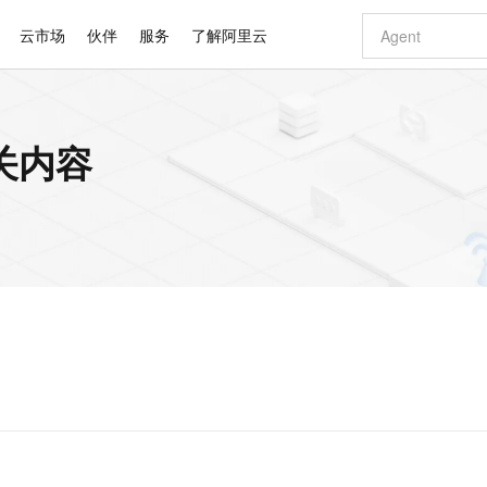
云市场
伙伴
服务
了解阿里云
AI 特惠
数据与 API
成为产品伙伴
企业增值服务
最佳实践
价格计算器
AI 场景体
基础软件
产品伙伴合
阿里云认证
市场活动
配置报价
大模型
关内容
自助选配和估算价格
新方式
睿译宝，AI翻译排版一步到位
智启 AI 普惠权益
产品生态集成认证中心
企业支持计划
云上春晚
域名与网站
千问官方 MaaS 平台，为开发者和 Agent 而生，新用户赠送 1 亿 + tokens 额度
Qwen Aud
AI Coding
阿里云Maa
2026 阿里云
云服务器 E
为企业打
数据集
Windows
大模型认证
模型
NEW
NEW
交付可用成果
值低价云产品抢先购
上传文档即自动完成翻译和格式还原
至高享 1亿+免费 tokens，加速 Al 应用落地
提供智能易用的域名与建站服务
智能编程，一键
安全可靠、
产品生态伙伴
专家技术服务
云上奥运之旅
弹性计算合作
阿里云中企出
手机三要素
宝塔 Linux
全部认证
价格优势
有专属领域专家
GLM-5.2：长任务时代开源旗舰模型
阿里云 OPC 创新助力计划
千问大模型
即刻拥有 DeepS
AI 电商营销
对象存储 O
大模型
产品生态伙伴工作台
企业增值服务台
云栖战略参考
云存储合作计
云栖大会
身份实名认证
CentOS
训练营
推动算力普惠，释放技术红利
最高返9万
多领域专家智能体,一键组建 AI 虚拟交付团队
快速构建应用程序和网站，即刻迈出上云第一步
至高百万元 Token 补贴，加速一人公司成长
多元化、高性能、安全可靠的大模型服务
真正可用的 1M 上下文,一次完成代码全链路开发
轻松解锁专属 Dee
从图文生成到
云上的中国
数据库合作计
活动全景
短信
Docker
图片和
站式影视创作平台
Hermes Agent，打造自进化智能体
Token Plan 模型订阅计划
数字证书管理服务（原SSL证书）
5 分钟轻松部署
AI 广告创作
无影云电脑
企业成长
NEW
信息公告
看见新力量
云网络合作计
OCR 文字识别
JAVA
证享300元代金券
可视化编排打通从文字构思到成片全链路闭环
全托管，含MySQL、PostgreSQL、SQL Server、MariaDB多引擎
自主进化，持久记忆，越用越聪明
Qwen3.8-Max 首发尝鲜，限时加量 10 倍，夜间低至2折
实现全站HTTPS，呈现可信的WEB访问
图文、视频一
随时随地安
Kimi-K3
HappyHors
NEW
魔搭 Mode
loud
服务实践
官网公告
Kimi 最新旗舰模型，长程编程与推理利器
让文字生成流
金融模力时刻
Salesforce O
版
发票查验
全能环境
Claude Code + GStack 打造工程团队
千问办公，限时限量积分加倍
Qoder
低代码高效构
AI 建站
短信服务
型
NEW
作计划
计划
创新中心
魔搭 ModelSc
健康状态
理服务
让AI从“聊天伙伴”进化为能干活的“数字员工”
安装技能 GStack，拥有专属 AI 工程团队
你的AI工作搭子，覆盖日常办公高频场景
面向真实软件的智能体编程平台
0 代码专业建
客户案例
天气预报查询
操作系统
Deepseek-v4-pro
HappyHors
态合作计划
态智能体模型
旗舰 MoE 大模型，百万上下文与顶尖推理能力
图生视频，流
同享
万小智 AI 建站低至 15元/月
Qoder CN
AI 短剧/漫剧
云原生数据库 
快递物流查询
WordPress
成为服务伙
高校合作
点，立即开启云上创新
覆盖公网/内网、递归/权威、移动APP等全场景解析服务
送.CN域名，送备案服务码
基于千问大模型等，支持代码智能生成、研发智能问答
AI助力短剧
GLM-5.2
Wan2.7-T
Ubuntu