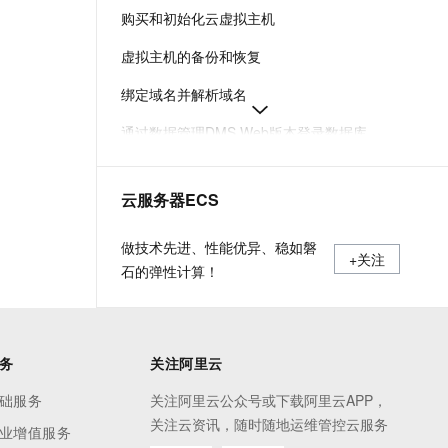
t.diy 一步搞定创意建站
构建大模型应用的安全防护体系
购买和初始化云虚拟主机
通过自然语言交互简化开发流程,全栈开发支持
通过阿里云安全产品对 AI 应用进行安全防护
虚拟主机的备份和恢复
绑定域名并解析域名
通过数据管理DMS Web版本登录数据库
重置云虚拟主机管理控制台密码和FTP密码
云服务器ECS
获取主机信息和站点信息方便您了解主机详情
云虚拟主机数据库概念及相关操作介绍
做技术先进、性能优异、稳如磐
+关注
石的弹性计算！
务
关注阿里云
础服务
关注阿里云公众号或下载阿里云APP，
关注云资讯，随时随地运维管控云服务
业增值服务