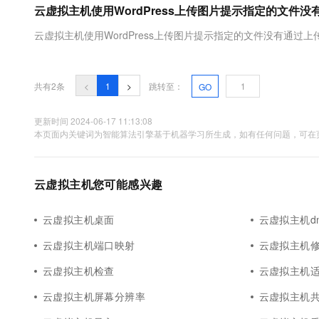
云虚拟主机使用WordPress上传图片提示指定的文件
大数据开发治理平台 Data
AI 产品 免费试用
网络
安全
云开发大赛
Tableau 订阅
1亿+ 大模型 tokens 和 
云虚拟主机使用WordPress上传图片提示指定的文件没有通过上
可观测
入门学习赛
中间件
AI空中课堂在线直播课
云防火墙
140+云产品 免费试用
大模型服务
上云与迁云
云原生的云上边界网络安全
产品新客免费试用，最长1
数据库
生态解决方案
共有2条
<
1
>
跳转至：
GO
千问AI平台-Token Plan
企业出海
大模型ACA认证体验
大数据计算
助力企业全员 AI 认知与能
行业生态解决方案
更新时间 2024-06-17 11:13:08
政企业务
媒体服务
本页面内关键词为智能算法引擎基于机器学习所生成，如有任何问题，可在页
千问AI平台-模型体验
开发者生态解决方案
在线体验全尺寸、多种模态
企业服务与云通信
AI 开发和 AI 应用解决
Happy 系列大模型
云虚拟主机您可能感兴趣
域名与网站
终端用户计算
云虚拟主机桌面
云虚拟主机dn
云虚拟主机端口映射
云虚拟主机
Serverless
大模型解决方案
云虚拟主机检查
云虚拟主机
开发工具
快速部署 Dify，高效搭建 
云虚拟主机屏幕分辨率
云虚拟主机
迁移与运维管理