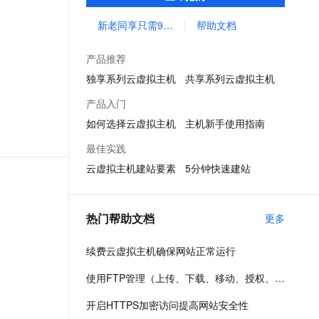
拟主机简单、低成本地发布托管网站
文戏情感细腻自然，动作戏激烈拳拳到肉，实现更强表演能力
支持中英文自由切换，具备更强的噪声鲁棒性
ernetes 版 ACK
云聚AI 严选权益
AI 原生数据库服务发布
SSL 证书
新老同享只需99元/年
帮助文档
，一键激活高效办公新体验
理容器应用的 K8s 服务
精选AI产品，从模型到应用全链提效
Agent 数据网关
堡垒机
AI 用量加速计划
云原生数据库 PolarDB
产品推荐
应用
防火墙
、识别商机，让客服更高效、服务更出色。
新老同享，达量后返
Agentic Database 发布
独享系列云虚拟主机
共享系列云虚拟主机
千问办公
主机安全
NEW
产品入门
的智能体编程平台
一站式AI生产力平台
如何选择云虚拟主机
主机新手使用指南
AI 应用及服务市场
伶鹊
最佳实践
企业级人与Agent协作平台，接入和调度多个数字员工
智能客服平台，对话机器人、对话分析、智能外呼
AI 应用
云虚拟主机建站要素
5分钟快速建站
大模型服务平台百炼 - 全妙
大模型
应用创作平台
多模态内容创作工具，已接入 DeepSeek
自然语言处理
热门帮助文档
更多
数据标注
续费云虚拟主机确保网站正常运行
机器学习
使用FTP管理（上传、下载、移动、授权、新建或删除）网站程序文件
息提取
与 AI 智能体进行实时音视频通话
从文本、图片、视频中提取结构化的属性信息
构建支持视频理解的 AI 音视频实时通话应用
开启HTTPS加密访问提高网站安全性