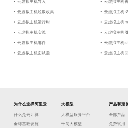
云虚拟主机导入
云虚拟主机
10 分钟在聊天系统中增加
专有云
云虚拟主机垃圾收集
云虚拟主机r
云虚拟主机运行时
云虚拟主机ma
云虚拟主机实践
云虚拟主机
云虚拟主机邮件
云虚拟主机she
云虚拟主机面试题
云虚拟主机
为什么选择阿里云
大模型
产品和定
什么是云计算
大模型服务平台
全部产品
全球基础设施
千问大模型
免费试用