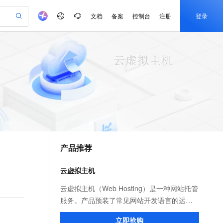
文档
备案
控制台
注册
登录
验
作计划
器
AI 活动
专业服务
服务伙伴合作计划
开发者社区
加入我们
产品动态
服务平台百炼
阿里云 OPC 创新助力计划
一站式生成采购清单，支持单品或批量购买
io：打造专属 AI 语音助手
S产品伙伴计划（繁花）
峰会
CS
造的大模型服务与应用开发平台
一句话生成原生可编辑精美 PPT 文稿
AI 生产力先锋
Al MaaS 服务伙伴赋能合作
域名
博文
Careers
至高可申请百万元
Qwen3.8-Max 模型上线
开启高性价比 AI 编程新体验
弹性可伸缩的云计算服务
Qwen-Audio-3.0-Realtime 端到端实时语音角色扮演
输入一句话想法, 轻松生成专业的 PPT
先锋实践拓展 AI 生产力的边界
Token 补贴，五大权
计划
海大会
伙伴信用分合作计划
商标
问答
社会招聘
益加速 OPC 成功
eek-V4-Pro
SS
一键部署幻兽帕鲁游戏服务器
飞天发布时刻
HOT
Open Search 向量检索版支
划
备案
电子书
校园招聘
pSeek-V4-Pro
视频创作，一键激活电商全链路生产力
稳定、安全、高性价比、高性能的云存储服务
一键购买专属联机服务器，轻松开启游戏
所见，即是所愿
持视频检索 Pipeline 功能
更多支持
划
公司注册
镜像站
视频生成
语音识别与合成
专属 QwenPaw
漫剧工坊：一站式动画创作平台
AI 实训营
HOT
应用身份服务 (IDaaS)
合作伙伴培训与认证
产品推荐
划
上云迁移
站生成，高效打造优质广告素材
全接入的云上超级电脑
从聊天伙伴进化为能主动干活的本地数字员工
快速生产连贯的高质量长漫剧
从基础到进阶，Agent 创客手把手教你
OpenClaw 管理能力上线
e-1.1-T2V
Qwen3-TTS-Flash
lScope
我要反馈
查询合作伙伴
畅细腻的高质量视频
离线语音合成大模型，多语言方言自适应，低延迟高稳定
n Alibaba Cloud ISV 合作
代维服务
建企业门户网站
10 分钟搭建微信、支付宝小程序
云虚拟主机
MaxCompute MaxFrame 提
创新加速
ope
登录合作伙伴管理后台
我要建议
站，无忧落地极速上线
以可视化方式快速构建移动和 PC 门户网站
国内短信简单易用，安全可靠，秒级触达，全球覆盖200+国家和地区。
高效部署网站，快速应用到小程序
供自动弹性内存功能
e-1.1-I2V
Cosyvoice-V3-Flash
云虚拟主机（Web Hosting）是一种网站托管
安全
畅自然，细节丰富
高表现力语音合成大模型，语音克隆听感自然
我要投诉
PolarDB
服务。产品预装了常见网站开发语言的运行
上云场景组合购
Milvus 弹性伸缩功能新增节
伴
漫剧创作，剧本、分镜、视频高效生成
100%兼容MySQL、PostgreSQL，兼容Oracle，支持集中和分布式
覆盖90%+业务场景，专享组合折扣价
点支持范围
环境、数据库及管理工具，您可以通过云虚
2V
VPN
Fun-ASR
立即抢购