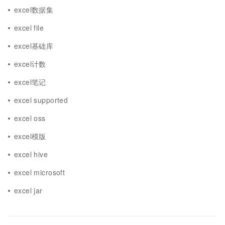
excel数据集
excel file
excel基础库
excel计数
excel笔记
excel supported
excel oss
excel模版
excel hive
excel microsoft
excel jar