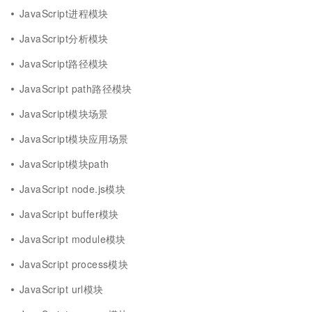
JavaScript进程模块
JavaScript分析模块
JavaScript路径模块
JavaScript path路径模块
JavaScript模块场景
JavaScript模块应用场景
JavaScript模块path
JavaScript node.js模块
JavaScript buffer模块
JavaScript module模块
JavaScript process模块
JavaScript url模块