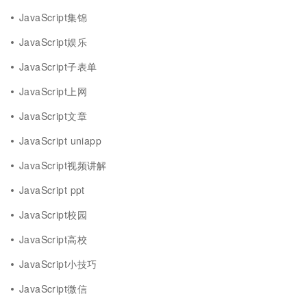
JavaScript集锦
JavaScript娱乐
JavaScript子表单
JavaScript上网
JavaScript文章
JavaScript uniapp
JavaScript视频讲解
JavaScript ppt
JavaScript校园
JavaScript高校
JavaScript小技巧
JavaScript微信