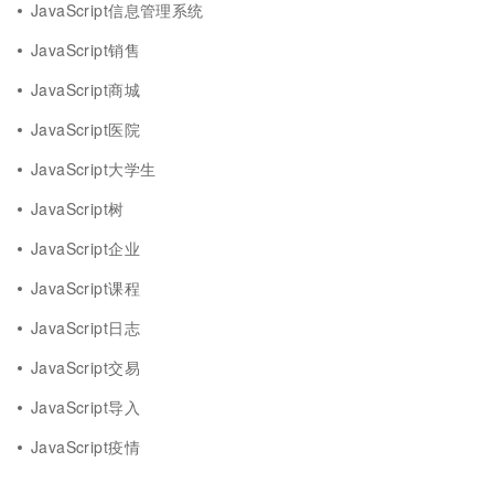
JavaScript信息管理系统
JavaScript销售
JavaScript商城
JavaScript医院
JavaScript大学生
JavaScript树
JavaScript企业
JavaScript课程
JavaScript日志
JavaScript交易
JavaScript导入
JavaScript疫情