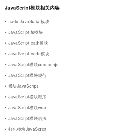
JavaScript模块相关内容
node JavaScript模块
JavaScript fs模块
JavaScript path模块
JavaScript node模块
JavaScript模块commonjs
JavaScript模块规范
模块JavaScript
JavaScript模块程序
JavaScript模块web
JavaScript模块语法
打包模块JavaScript