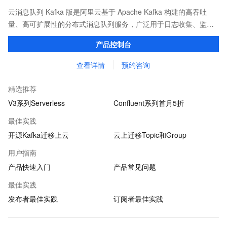
云消息队列 Kafka 版是阿里云基于 Apache Kafka 构建的高吞吐
量、高可扩展性的分布式消息队列服务，广泛用于日志收集、监控
数据聚合、流式数据处理、在线和离线分析等，是大数据生态中不
产品控制台
可或缺的产品之一，用户无需部署运维。
查看详情
预约咨询
精选推荐
V3系列Serverless
Confluent系列首月5折
最佳实践
开源Kafka迁移上云
云上迁移Topic和Group
用户指南
产品快速入门
产品常见问题
最佳实践
发布者最佳实践
订阅者最佳实践